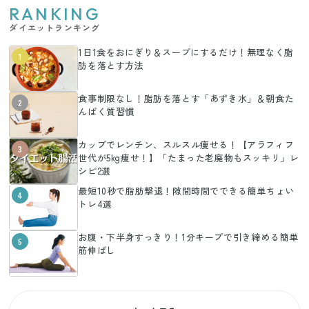
RANKING
ダイエットランキング
1日1食をおにぎり＆スープにするだけ！無理なく脂
1
肪を落とす方法
食事制限なし！脂肪を落とす「あずき水」＆朝食た
2
んぱく質習慣
カップでレンチン、スルスル痩せる！【アラフィフ
3
世代が5kg痩せ！】「たまった老廃物もスッキリ」レ
シピ2選
最短10秒で脂肪撃退！隙間時間でできる簡単ちょい
4
トレ4選
お腹・下半身すっきり！1分キープで引き締める簡単
5
筋伸ばし