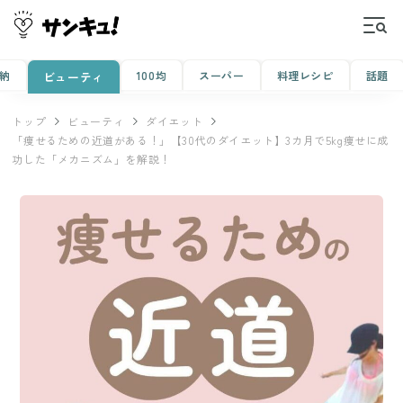
納
100均
スーパー
料理レシピ
話題
ビューティ
トップ
ビューティ
ダイエット
「痩せるための近道がある！」【30代のダイエット】3カ月で5kg痩せに成
功した「メカニズム」を解説！