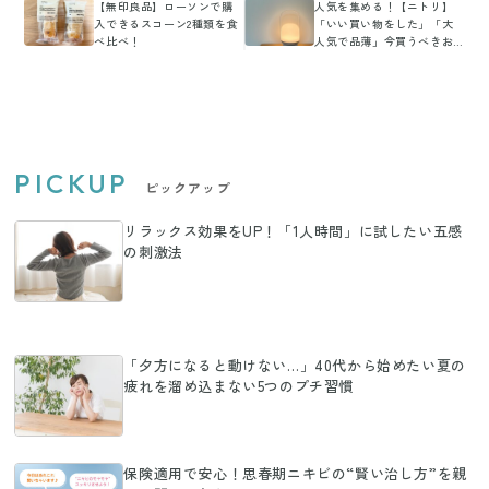
【無印良品】ローソンで購
人気を集める！【ニトリ】
入できるスコーン2種類を食
「いい買い物をした」「大
べ比べ！
人気で品薄」今買うべきお
すすめアイテム
PICKUP
ピックアップ
リラックス効果をUP！「1人時間」に試したい五感
の刺激法
「夕方になると動けない…」40代から始めたい夏の
疲れを溜め込まない5つのプチ習慣
保険適用で安心！思春期ニキビの“賢い治し方”を親