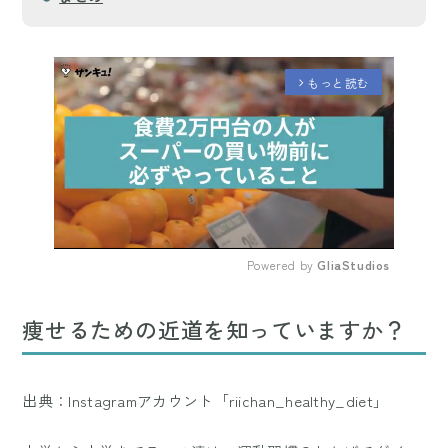
もっと読む
arrow_forward_ios
Powered by 
GliaStudios
Mute
痩せるための近道を知っていますか？
出典：Instagramアカウント「riichan_healthy_diet」