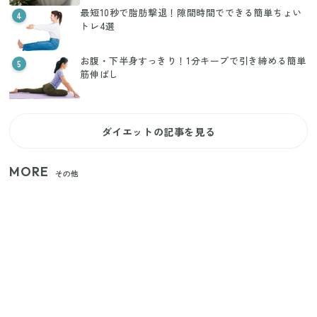
最短10秒で脂肪撃退！隙間時間でできる簡単ちょい
4
トレ4選
お腹・下半身すっきり！1分キープで引き締める簡単
5
筋伸ばし
ダイエットの記事を見る
MORE
その他
【セリア】「考えた人天才！」使いやすさの工夫が
すごい大人気グッズ
いまが旬の「みょうが」を買ったらやらなきゃ損！
プロが教えるみょうがの1番おいしい食べ方
【2026年夏】日本橋限定の手土産5選！老舗から新ブ
ランドまで