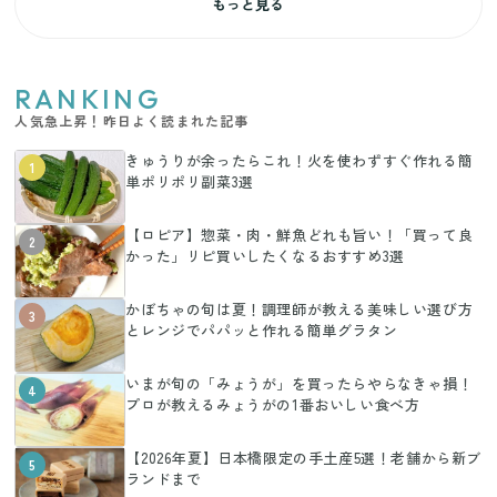
もっと見る
RANKING
人気急上昇！昨日よく読まれた記事
きゅうりが余ったらこれ！火を使わずすぐ作れる簡
1
単ポリポリ副菜3選
【ロピア】惣菜・肉・鮮魚どれも旨い！「買って良
2
かった」リピ買いしたくなるおすすめ3選
かぼちゃの旬は夏！調理師が教える美味しい選び方
3
とレンジでパパッと作れる簡単グラタン
いまが旬の「みょうが」を買ったらやらなきゃ損！
4
プロが教えるみょうがの1番おいしい食べ方
【2026年夏】日本橋限定の手土産5選！老舗から新ブ
5
ランドまで