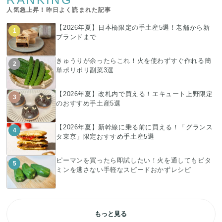
人気急上昇！昨日よく読まれた記事
【2026年夏】日本橋限定の手土産5選！老舗から新
1
ブランドまで
きゅうりが余ったらこれ！火を使わずすぐ作れる簡
2
単ポリポリ副菜3選
【2026年夏】改札内で買える！エキュート上野限定
3
のおすすめ手土産5選
【2026年夏】新幹線に乗る前に買える！「グランス
4
タ東京」限定おすすめ手土産5選
ピーマンを買ったら即試したい！火を通してもビタ
5
ミンを逃さない手軽なスピードおかずレシピ
もっと見る