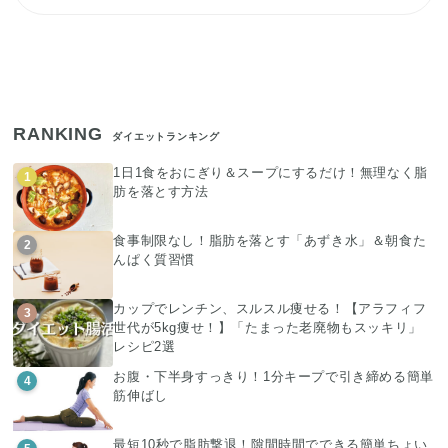
RANKING
ダイエットランキング
1日1食をおにぎり＆スープにするだけ！無理なく脂
1
肪を落とす方法
食事制限なし！脂肪を落とす「あずき水」＆朝食た
2
んぱく質習慣
カップでレンチン、スルスル痩せる！【アラフィフ
3
世代が5kg痩せ！】「たまった老廃物もスッキリ」
レシピ2選
お腹・下半身すっきり！1分キープで引き締める簡単
4
筋伸ばし
最短10秒で脂肪撃退！隙間時間でできる簡単ちょい