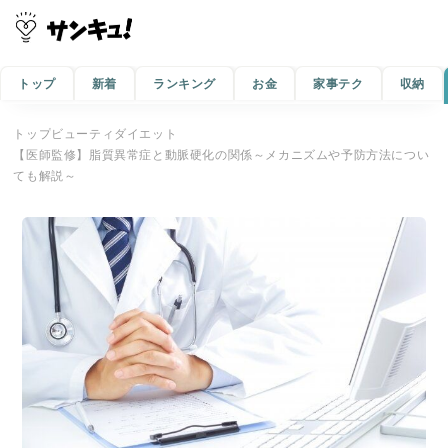
トップ
新着
ランキング
お金
家事テク
収納
トップ
ビューティ
ダイエット
【医師監修】脂質異常症と動脈硬化の関係～メカニズムや予防方法につい
ても解説～