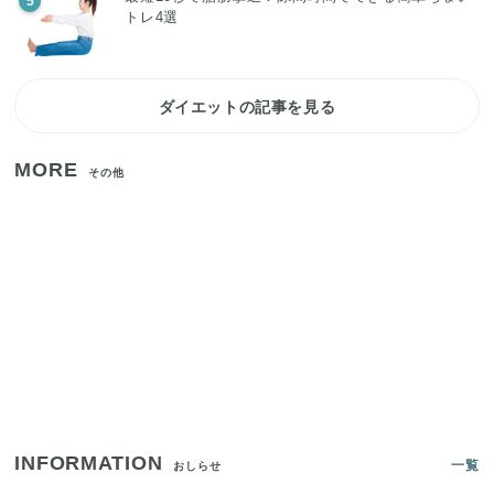
5
トレ4選
ダイエットの記事を見る
MORE
その他
【2026年夏】日本橋限定の手土産5選！老舗から新
ブランドまで
【セリア】「考えた人天才！」使いやすさの工夫が
すごい大人気グッズ
いまが旬の「みょうが」を買ったらやらなきゃ損！
プロが教えるみょうがの1番おいしい食べ方
INFORMATION
一覧
おしらせ