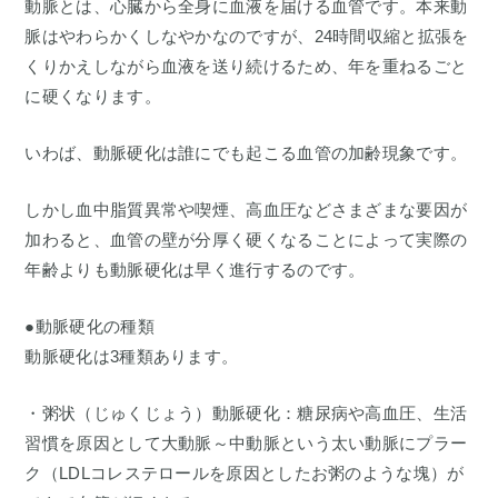
動脈とは、心臓から全身に血液を届ける血管です。本来動
脈はやわらかくしなやかなのですが、24時間収縮と拡張を
くりかえしながら血液を送り続けるため、年を重ねるごと
に硬くなります。
いわば、動脈硬化は誰にでも起こる血管の加齢現象です。
しかし血中脂質異常や喫煙、高血圧などさまざまな要因が
加わると、血管の壁が分厚く硬くなることによって実際の
年齢よりも動脈硬化は早く進行するのです。
●動脈硬化の種類
動脈硬化は3種類あります。
・粥状（じゅくじょう）動脈硬化：糖尿病や高血圧、生活
習慣を原因として大動脈～中動脈という太い動脈にプラー
ク（LDLコレステロールを原因としたお粥のような塊）が