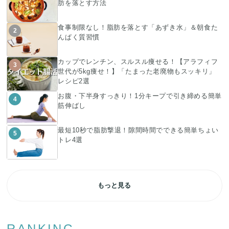
肪を落とす方法
食事制限なし！脂肪を落とす「あずき水」＆朝食た
2
んぱく質習慣
カップでレンチン、スルスル痩せる！【アラフィフ
3
世代が5kg痩せ！】「たまった老廃物もスッキリ」
レシピ2選
お腹・下半身すっきり！1分キープで引き締める簡単
4
筋伸ばし
最短10秒で脂肪撃退！隙間時間でできる簡単ちょい
5
トレ4選
もっと見る
RANKING