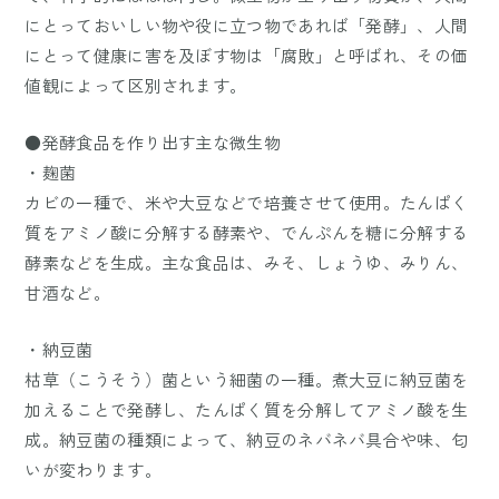
にとっておいしい物や役に立つ物であれば「発酵」、人間
にとって健康に害を及ぼす物は「腐敗」と呼ばれ、その価
値観によって区別されます。
●発酵食品を作り出す主な微生物
・麹菌
カビの一種で、米や大豆などで培養させて使用。たんぱく
質をアミノ酸に分解する酵素や、でんぷんを糖に分解する
酵素などを生成。主な食品は、みそ、しょうゆ、みりん、
甘酒など。
・納豆菌
枯草（こうそう）菌という細菌の一種。煮大豆に納豆菌を
加えることで発酵し、たんぱく質を分解してアミノ酸を生
成。納豆菌の種類によって、納豆のネバネバ具合や味、匂
いが変わります。