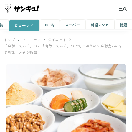
納
100均
スーパー
料理レシピ
話題
ビューティ
トップ
ビューティ
ダイエット
「発酵している」のと「腐敗している」のは何が違うの？発酵食品のすご
さを第一人者が解説