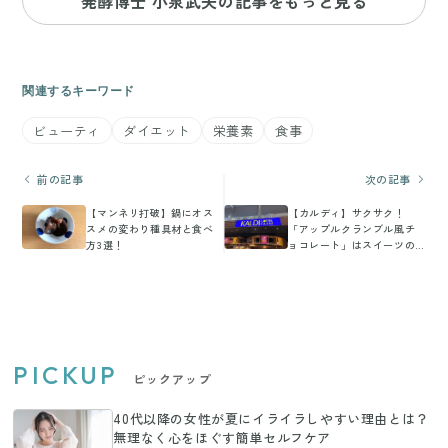
発酵博士 小泉武夫の記事をもっと見る
関連するキーワード
ビューティ
ダイエット
栄養素
食事
前の記事
次の記事
【マンネリ打破】鍋にオス
【カルディ】サクサク！
スメの変わり種具材と食べ
「アップルクランブル風チ
方3選！
ョコレート」はスイーツの
ような新商品
PICKUP
ピックアップ
40代以降の女性が夏にイライラしやすい理由とは？
無理なく心をほぐす簡単セルフケア