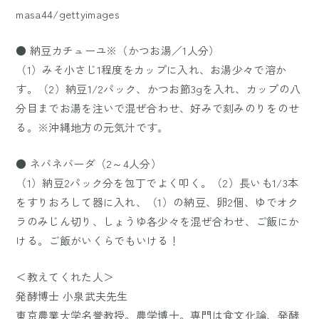
masa44/gettyimages
● 納豆カチューユ※（かつお湯／1人分）
（1）みそ小さじ1程度をカップに入れ、お湯少々で溶か
す。（2）納豆1/2パック、かつお節3gを入れ、カップの八
分目までお湯を注いで混ぜ合わせ、好みで刻みのりをのせ
る。※沖縄地方の元気汁です。
● ネバネバーダ（2～4人分）
（1）納豆2パック分を包丁でよく叩く。（2）長いも1/3本
をすりおろして器に入れ、（1）の納豆、卵2個、ゆでオク
ラのみじん切り、しょうゆ各少々を混ぜ合わせ、ご飯にか
ける。ご飯がいくらでもいける！
＜教えてくれた人＞
発酵博士 小泉武夫先生
東京農業大学名誉教授。農学博士。専門は食文化論、発酵