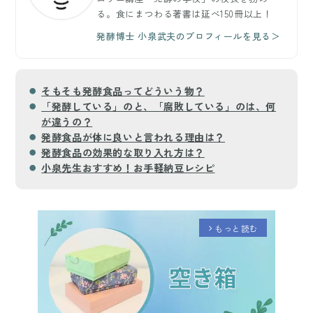
る。食にまつわる著書は延べ150冊以上！
発酵博士 小泉武夫のプロフィールを見る＞
そもそも発酵食品ってどういう物？
「発酵している」のと、「腐敗している」のは、何
が違うの？
発酵食品が体に良いと言われる理由は？
発酵食品の効果的な取り入れ方は？
小泉先生おすすめ！お手軽納豆レシピ
もっと読む
arrow_forward_ios