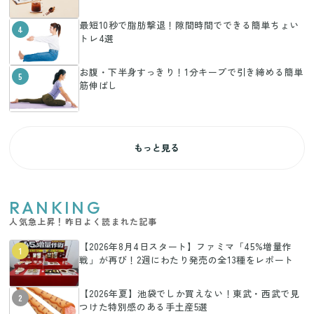
最短10秒で脂肪撃退！隙間時間でできる簡単ちょい
4
トレ4選
お腹・下半身すっきり！1分キープで引き締める簡単
5
筋伸ばし
もっと見る
RANKING
人気急上昇！昨日よく読まれた記事
【2026年8月4日スタート】ファミマ「45%増量作
1
戦」が再び！2週にわたり発売の全13種をレポート
【2026年夏】池袋でしか買えない！東武・西武で見
2
つけた特別感のある手土産5選