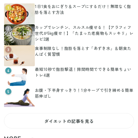
1日1食をおにぎり＆スープにするだけ！無理なく脂
1
肪を落とす方法
カップでレンチン、スルスル痩せる！【アラフィフ
2
世代が5kg痩せ！】「たまった老廃物もスッキリ」レ
シピ2選
食事制限なし！脂肪を落とす「あずき水」＆朝食た
3
んぱく質習慣
最短10秒で脂肪撃退！隙間時間でできる簡単ちょい
4
トレ4選
お腹・下半身すっきり！1分キープで引き締める簡単
5
筋伸ばし
ダイエットの記事を見る