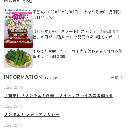
MORE
その他
家族4人で100ギガ3,200円！ 今なら最大6ヵ月割引
（11/4まで）
【2026年8月4日スタート】ファミマ「45%増量作
戦」が再び！2週にわたり発売の全13種をレポート
きゅうりが余ったらこれ！火を使わずすぐ作れる簡
単ポリポリ副菜3選
INFORMATION
一覧
おしらせ
2026/02/18
【重要】「サンキュ！WEB」サイトリプレイスのお知らせ
2026/02/10
サンキュ！ メディアポリシー
2026/02/10