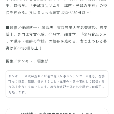
学、醸造学。「発酵食品ソムリエ講座・発酵の学校」の校
長を務める。食にまつわる著書は延べ150冊以上！
■監修／発酵博士 小泉武夫…東京農業大学名誉教授。農学
博士。専門は食文化論、発酵学、醸造学。「発酵食品ソム
リエ講座・発酵の学校」の校長を務める。食にまつわる著
書は延べ150冊以上！
編集／サンキュ！編集部
サンキュ！公式発表および著作権（記事コンテンツ・画像等）を許
可なく複製、転載、翻訳すること（記事の内容を要約して配信する
行為を含む）を禁止します。著作権表記が外された場合には厳正に
対処します。