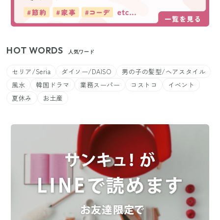
HOT WORDS
人気ワード
セリア/Seria
ダイソー/DAISO
男の子の髪型/ヘアスタイル
風水
韓国ドラマ
業務スーパー
コストコ
イベント
夏休み
お土産