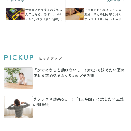
前の記事
次の記事
保育園に登園するのを渋る
子連れのお出かけストレス
息子のために段ボールで作
激減！待ち時間を賢く減ら
った“手作り改札”に感動！
すコツは「モバイルオーダ
「夢と愛が詰まってます
ー」
ね」の声
PICKUP
ピックアップ
「夕方になると動けない…」40代から始めたい夏の
疲れを溜め込まない5つのプチ習慣
リラックス効果をUP！「1人時間」に試したい五感
の刺激法