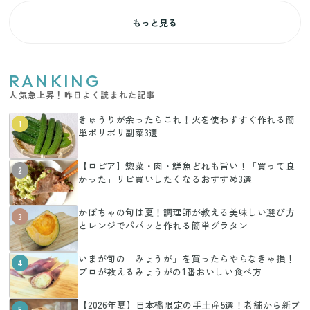
もっと見る
RANKING
人気急上昇！昨日よく読まれた記事
きゅうりが余ったらこれ！火を使わずすぐ作れる簡
1
単ポリポリ副菜3選
【ロピア】惣菜・肉・鮮魚どれも旨い！「買って良
2
かった」リピ買いしたくなるおすすめ3選
かぼちゃの旬は夏！調理師が教える美味しい選び方
3
とレンジでパパッと作れる簡単グラタン
いまが旬の「みょうが」を買ったらやらなきゃ損！
4
プロが教えるみょうがの1番おいしい食べ方
【2026年夏】日本橋限定の手土産5選！老舗から新ブ
5