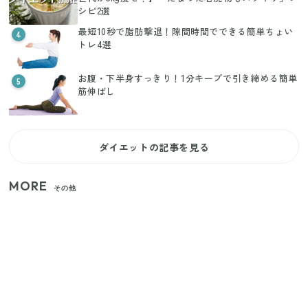
シピ2選
最短10秒で脂肪撃退！隙間時間でできる簡単ちょい
4
トレ4選
お腹・下半身すっきり！1分キープで引き締める簡単
5
筋伸ばし
ダイエットの記事を見る
MORE
その他
【セリア】「考えた人天才！」使いやすさの工夫が
すごい大人気グッズ
【2026年夏】日本橋限定の手土産5選！老舗から新ブ
ランドまで
いまが旬の「みょうが」を買ったらやらなきゃ損！