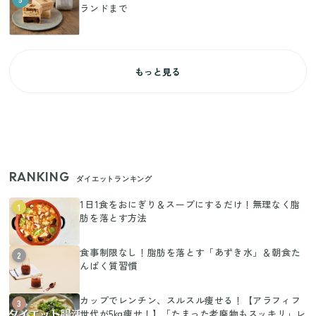
ランドまで
もっと見る
RANKING
ダイエットランキング
1日1食をおにぎり＆スープにするだけ！無理なく脂
1
肪を落とす方法
食事制限なし！脂肪を落とす「あずき水」＆朝食た
2
んぱく質習慣
カップでレンチン、スルスル痩せる！【アラフィフ
3
世代が5kg痩せ！】「たまった老廃物もスッキリ」レ