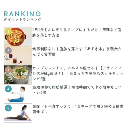
RANKING
ダイエットランキング
1日1食をおにぎり＆スープにするだけ！無理なく脂
1
肪を落とす方法
食事制限なし！脂肪を落とす「あずき水」＆朝食た
2
んぱく質習慣
カップでレンチン、スルスル痩せる！【アラフィフ
3
世代が5kg痩せ！】「たまった老廃物もスッキリ」レ
シピ2選
最短10秒で脂肪撃退！隙間時間でできる簡単ちょい
4
トレ4選
お腹・下半身すっきり！1分キープで引き締める簡単
5
筋伸ばし