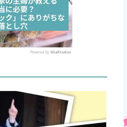
Powered by 
GliaStudios
Mute