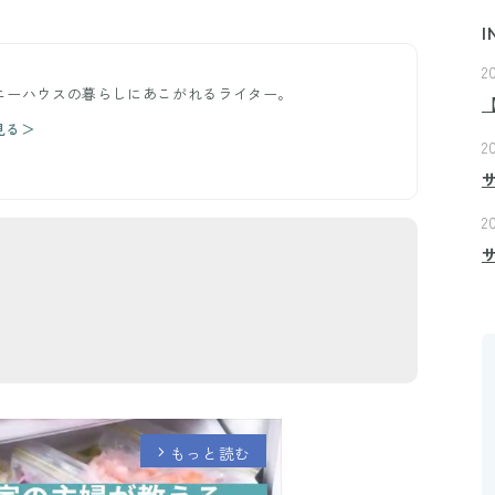
I
2
イニーハウスの暮らしにあこがれるライター。
見る＞
2
2
もっと読む
arrow_forward_ios