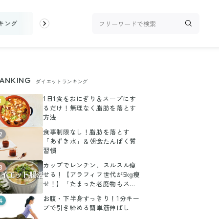
キング
お金
家事テク
収納・片付け
ビューティ
100均・
ANKING
ダイエットランキング
1日1食をおにぎり＆スープにす
1
るだけ！無理なく脂肪を落とす
方法
食事制限なし！脂肪を落とす
2
「あずき水」＆朝食たんぱく質
習慣
カップでレンチン、スルスル痩
3
せる！【アラフィフ世代が5kg痩
せ！】「たまった老廃物もスッ
キリ」レシピ2選
お腹・下半身すっきり！1分キー
4
プで引き締める簡単筋伸ばし