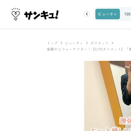
ランキング
お金
家事テク
収納・片付け
ビューティ
10
トップ
ビューティ
ダイエット
衝撃のビフォーアフター！【50代ダイエット】「