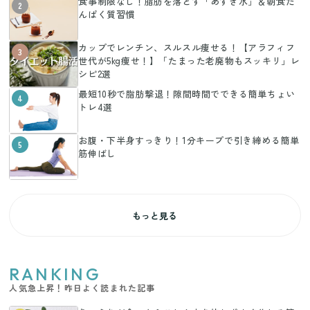
食事制限なし！脂肪を落とす「あずき水」＆朝食た
2
んぱく質習慣
カップでレンチン、スルスル痩せる！【アラフィフ
3
世代が5kg痩せ！】「たまった老廃物もスッキリ」レ
シピ2選
最短10秒で脂肪撃退！隙間時間でできる簡単ちょい
4
トレ4選
お腹・下半身すっきり！1分キープで引き締める簡単
5
筋伸ばし
もっと見る
RANKING
人気急上昇！昨日よく読まれた記事