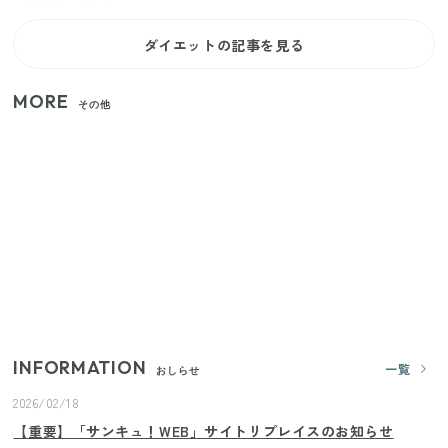
ダイエットの記事を見る
MORE
その他
【セリア】「考えた人天才！」使いやすさの工夫が
すごい大人気グッズ
いまが旬の「みょうが」を買ったらやらなきゃ損！
プロが教えるみょうがの1番おいしい食べ方
【2026年夏】日本橋限定の手土産5選！老舗から新ブ
ランドまで
INFORMATION
一覧
おしらせ
2026/02/18
【重要】「サンキュ！WEB」サイトリプレイスのお知らせ