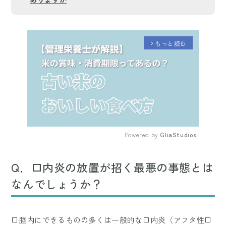
もっと読む
arrow_forward_ios
Powered by 
GliaStudios
Mute
Q．口内炎の放置が招く最悪の事態とは
なんでしょうか？
口腔内にできるものの多くは一般的な口内炎（アフタ性口