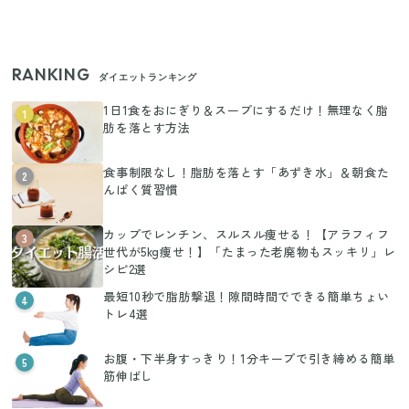
RANKING
ダイエットランキング
1日1食をおにぎり＆スープにするだけ！無理なく脂
1
肪を落とす方法
食事制限なし！脂肪を落とす「あずき水」＆朝食た
2
んぱく質習慣
カップでレンチン、スルスル痩せる！【アラフィフ
3
世代が5kg痩せ！】「たまった老廃物もスッキリ」レ
シピ2選
最短10秒で脂肪撃退！隙間時間でできる簡単ちょい
4
トレ4選
お腹・下半身すっきり！1分キープで引き締める簡単
5
筋伸ばし