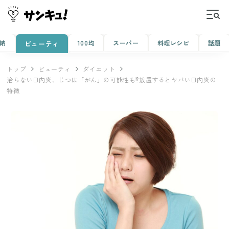
納
100均
スーパー
料理レシピ
話題
ビューティ
トップ
ビューティ
ダイエット
治らない口内炎、じつは「がん」の可能性も⁉放置するとヤバい口内炎の
特徴