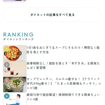
ダイエットの記事をすべて見る
RANKING
ダイエットランキング
1日1食をおにぎり＆スープにするだけ！無理なく脂
1
肪を落とす方法
食事制限なし！脂肪を落とす「あずき水」＆朝食た
2
んぱく質習慣
カップでレンチン、スルスル痩せる！【アラフィフ
3
世代が5kg痩せ！】「たまった老廃物もスッキリ」レ
シピ2選
最短10秒で脂肪撃退！隙間時間でできる簡単ちょい
4
トレ4選