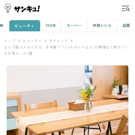
納
100均
スーパー
料理レシピ
話題
ビューティ
トップ
ビューティ
ダイエット
なんで散らかるんだろ…を卒業！“いつもキレイな人”が無理なく続けてい
る日常ルール7選