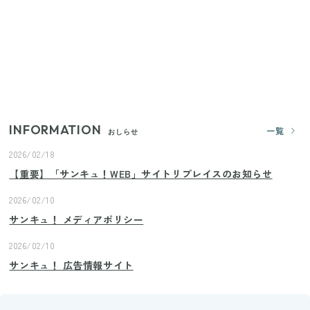
いまが旬の「みょうが」を買ったらやらなきゃ損！
プロが教えるみょうがの1番おいしい食べ方
【2026年夏】日本橋限定の手土産5選！老舗から新ブ
ランドまで
INFORMATION
一覧
おしらせ
2026/02/18
【重要】「サンキュ！WEB」サイトリプレイスのお知らせ
2026/02/10
サンキュ！ メディアポリシー
2026/02/10
サンキュ！ 広告情報サイト