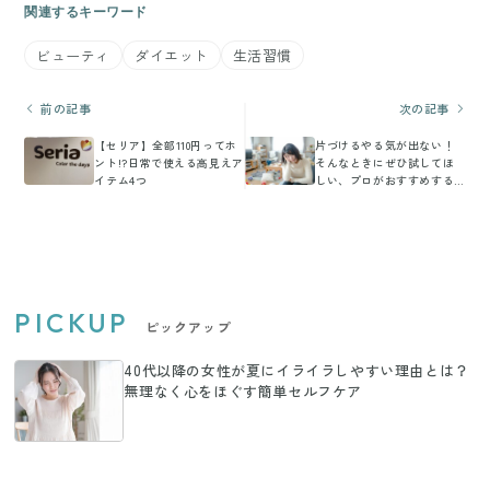
関連するキーワード
ビューティ
ダイエット
生活習慣
前の記事
次の記事
【セリア】全部110円ってホ
片づけるやる気が出ない！
ント!?日常で使える高見えア
そんなときにぜひ試してほ
イテム4つ
しい、プロがおすすめする
片づけ方法4選
PICKUP
ピックアップ
40代以降の女性が夏にイライラしやすい理由とは？
無理なく心をほぐす簡単セルフケア