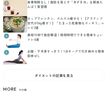
食事制限なし！脂肪を落とす「あずき水」＆朝食た
2
んぱく質習慣
カップでレンチン、スルスル痩せる！【アラフィフ
3
世代が5kg痩せ！】「たまった老廃物もスッキリ」レ
シピ2選
最短10秒で脂肪撃退！隙間時間でできる簡単ちょい
4
トレ4選
お腹・下半身すっきり！1分キープで引き締める簡単
5
筋伸ばし
ダイエットの記事を見る
MORE
その他
【セリア】「考えた人天才！」使いやすさの工夫が
すごい大人気グッズ