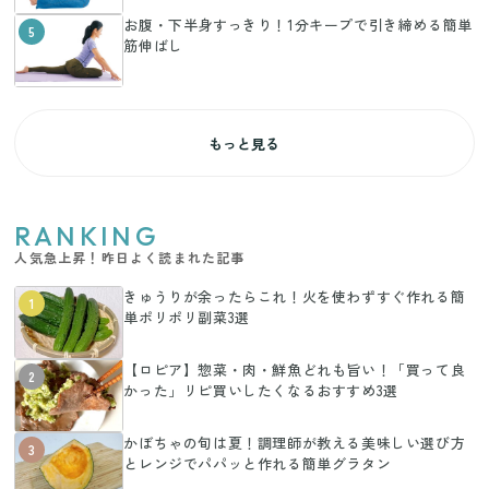
お腹・下半身すっきり！1分キープで引き締める簡単
5
筋伸ばし
もっと見る
RANKING
人気急上昇！昨日よく読まれた記事
きゅうりが余ったらこれ！火を使わずすぐ作れる簡
1
単ポリポリ副菜3選
【ロピア】惣菜・肉・鮮魚どれも旨い！「買って良
2
かった」リピ買いしたくなるおすすめ3選
かぼちゃの旬は夏！調理師が教える美味しい選び方
3
とレンジでパパッと作れる簡単グラタン