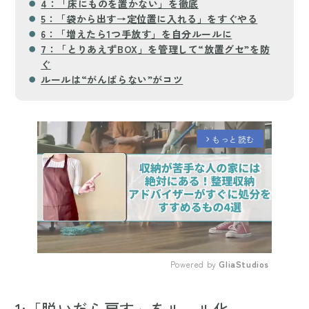
4：「床にものを置かない」を徹底
5：「袋から出す→定位置に入れる」をすぐやる
6：「増えたら1つ手放す」を自分ルールに
7：「とりあえずBOX」を管理して“放置グセ”を防
ぐ
ルールは“がんばらない”がコツ
もっと読む
arrow_forward_ios
Powered by 
GliaStudios
Mute
1:「脱いだら戻す」をルール化