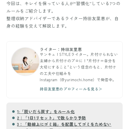
今回は、キレイを保っている人が“習慣化”している7つの
ルールをご紹介します。
整理収納アドバイザーであるライター持田友里恵が、自
身の経験を交えて解説します。
ライター：持田友里恵
サンキュ！STYLEライター。片付けられない
主婦から片付けのプロに！“片付け＝自分を
大切にすること”という信念のもと、片付け
の工夫や仕組みを
Instagram（@yurimochi.home）で発信中。
持田友里恵のプロフィールを見る＞
1:「脱いだら戻す」をルール化
2：「1日1リセット」で散らかり予防
3：「動線上にゴミ箱」を配置してゴミをためない