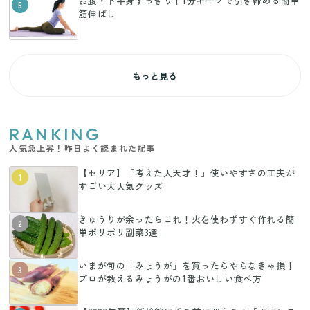
お腹・下半身すっきり！1分キープで引き締める簡単
5
筋伸ばし
もっと見る
RANKING
人気急上昇！昨日よく読まれた記事
【セリア】「考えた人天才！」使いやすさの工夫が
1
すごい大人気グッズ
きゅうりが余ったらこれ！火を使わずすぐ作れる簡
2
単ポリポリ副菜3選
いまが旬の「みょうが」を買ったらやらなきゃ損！
3
プロが教えるみょうがの1番おいしい食べ方