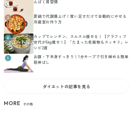
んぱく質習慣
夏鍋で代謝爆上げ！買い足すだけで自動的にやせる
3
冷蔵室の作り方
カップでレンチン、スルスル痩せる！【アラフィフ
4
世代が5kg痩せ！】「たまった老廃物もスッキリ」レ
シピ2選
お腹・下半身すっきり！1分キープで引き締める簡単
5
筋伸ばし
ダイエットの記事を見る
MORE
その他
いまが旬の「みょうが」を買ったらやらなきゃ損！
プロが教えるみょうがの1番おいしい食べ方