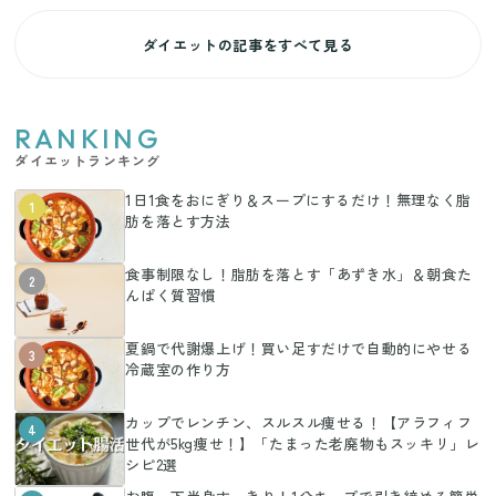
ダイエットの記事をすべて見る
RANKING
ダイエットランキング
1日1食をおにぎり＆スープにするだけ！無理なく脂
1
肪を落とす方法
食事制限なし！脂肪を落とす「あずき水」＆朝食た
2
んぱく質習慣
夏鍋で代謝爆上げ！買い足すだけで自動的にやせる
3
冷蔵室の作り方
カップでレンチン、スルスル痩せる！【アラフィフ
4
世代が5kg痩せ！】「たまった老廃物もスッキリ」レ
シピ2選