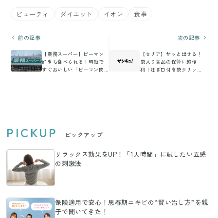
ビューティ
ダイエット
イオン
食事
前の記事
次の記事
【業務スーパー】ピーマン
【セリア】サッと出せる！
好きも食べられる！時短で
袋入り食品の保管に超便
すぐおいしい「ピーマン肉
利！注ぎ口付き袋クリッ
詰めフライ」が食卓にお弁
プ！
当に大活躍
PICKUP
ピックアップ
リラックス効果をUP！「1人時間」に試したい五感
の刺激法
保険適用で安心！思春期ニキビの“賢い治し方”を親
子で聞いてきた！