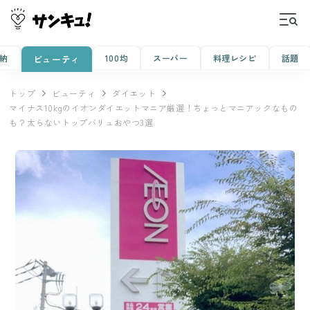
納
100均
スーパー
料理レシピ
話題
ビューティ
トップ
ビューティ
ダイエット
マイナス10kgのイオンダイエットマニア厳選！ちょっとマニアックなもの
も？太らないトップバリュおやつ3選