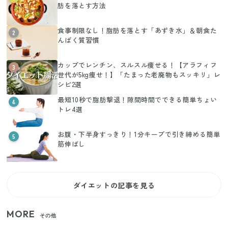
肪を落とす方法
食事制限なし！脂肪を落とす「あずき水」＆朝食た
2
んぱく質習慣
カップでレンチン、スルスル痩せる！【アラフィフ
3
世代が5kg痩せ！】「たまった老廃物もスッキリ」レ
シピ2選
最短10秒で脂肪撃退！隙間時間でできる簡単ちょい
4
トレ4選
お腹・下半身すっきり！1分キープで引き締める簡単
5
筋伸ばし
ダイエットの記事を見る
MORE
その他