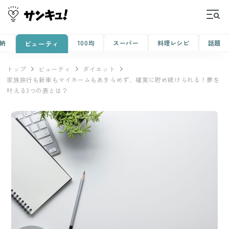
納
100均
スーパー
料理レシピ
話題
ビューティ
トップ
ビューティ
ダイエット
家族旅行も新車もマイホームもあきらめず、確実に貯め続けられる！夢を
叶える3つの表とは？