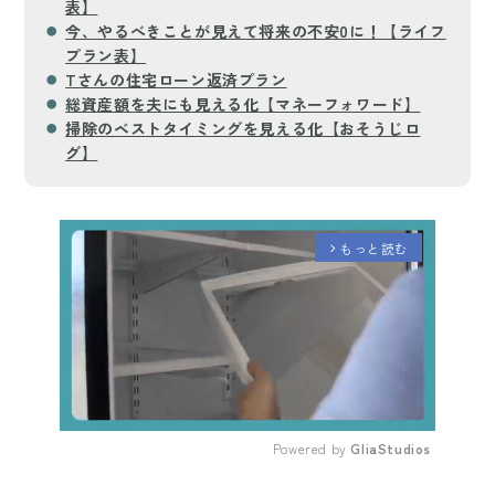
表】
今、やるべきことが見えて将来の不安0に！【ライフ
プラン表】
Tさんの住宅ローン返済プラン
総資産額を夫にも見える化【マネーフォワード】
掃除のベストタイミングを見える化【おそうじロ
グ】
もっと読む
arrow_forward_ios
Powered by 
GliaStudios
Mute