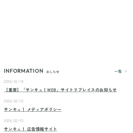
【セリア】「考えた人天才！」使いやすさの工夫が
すごい大人気グッズ
いまが旬の「みょうが」を買ったらやらなきゃ損！
プロが教えるみょうがの1番おいしい食べ方
【2026年夏】日本橋限定の手土産5選！老舗から新ブ
ランドまで
INFORMATION
一覧
おしらせ
2026/02/18
【重要】「サンキュ！WEB」サイトリプレイスのお知らせ
2026/02/10
サンキュ！ メディアポリシー
2026/02/10
サンキュ！ 広告情報サイト