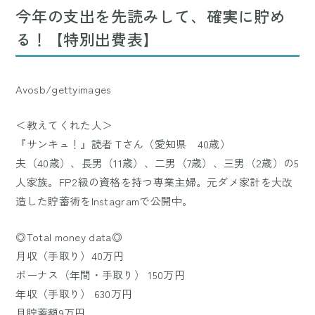
今年の支出を先読みして、確実に貯め
る！【特別出費表】
Avosb/gettyimages
＜教えてくれた人＞
『サンキュ！』読者 Tさん（愛知県 40歳）
夫（40歳）、長男（11歳）、二男（7歳）、三男（2歳）の5
人家族。FP2級の資格を持つ専業主婦。元ダメ家計を大改
造した貯蓄術をInstagramで公開中。
◎Total money data◎
月収（手取り）40万円
ボーナス（年間・手取り） 150万円
年収（手取り） 630万円
月貯蓄額9万円