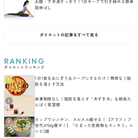
お腹・下半身すっきり！1分キープで引き締める簡単
筋伸ばし
ダイエットの記事をすべて見る
RANKING
ダイエットランキング
1日1食をおにぎり＆スープにするだけ！無理なく脂
1
肪を落とす方法
食事制限なし！脂肪を落とす「あずき水」＆朝食た
2
んぱく質習慣
カップでレンチン、スルスル痩せる！【アラフィフ
3
世代が5kg痩せ！】「たまった老廃物もスッキリ」レ
シピ2選