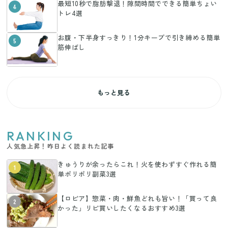
最短10秒で脂肪撃退！隙間時間でできる簡単ちょい
4
トレ4選
お腹・下半身すっきり！1分キープで引き締める簡単
5
筋伸ばし
もっと見る
RANKING
人気急上昇！昨日よく読まれた記事
きゅうりが余ったらこれ！火を使わずすぐ作れる簡
1
単ポリポリ副菜3選
【ロピア】惣菜・肉・鮮魚どれも旨い！「買って良
2
かった」リピ買いしたくなるおすすめ3選