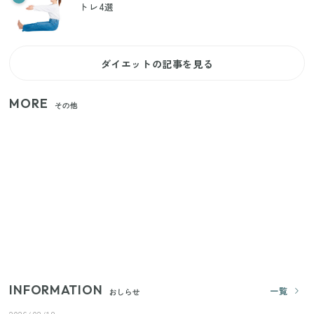
トレ4選
ダイエットの記事を見る
MORE
その他
【セリア】「考えた人天才！」使いやすさの工夫が
すごい大人気グッズ
【2026年夏】日本橋限定の手土産5選！老舗から新ブ
ランドまで
いまが旬の「みょうが」を買ったらやらなきゃ損！
プロが教えるみょうがの1番おいしい食べ方
INFORMATION
一覧
おしらせ