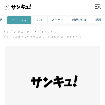
納
100均
スーパー
料理レシピ
話題
ビューティ
トップ
ビューティ
ダイエット
ポッコリお腹をなかったことに！下腹凹む1分エクササイズ