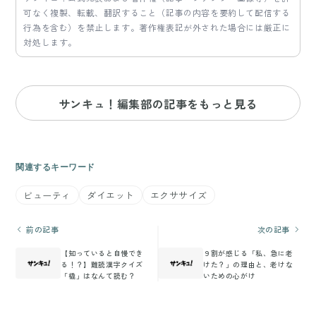
可なく複製、転載、翻訳すること（記事の内容を要約して配信する
行為を含む）を禁止します。著作権表記が外された場合には厳正に
対処します。
サンキュ！編集部の記事をもっと見る
関連するキーワード
ビューティ
ダイエット
エクササイズ
前の記事
次の記事
【知っていると自慢でき
９割が感じる「私、急に老
る！？】難読漢字クイズ
けた？」の理由と、老けな
「橇」はなんて読む？
いための心がけ