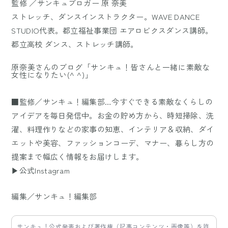
監修 ／サンキュブロガー 原 奈美
ストレッチ、ダンスインストラクター。WAVE DANCE
STUDIO代表。都立福祉事業団 エアロビクスダンス講師。
都立高校 ダンス、ストレッチ講師。
原奈美さんのブログ「サンキュ！皆さんと一緒に素敵な
女性になりたい(^ ^)」
■監修／サンキュ！編集部…今すぐできる素敵なくらしの
アイデアを毎日発信中。お金の貯め方から、時短掃除、洗
濯、料理作りなどの家事の知恵、インテリア＆収納、ダイ
エットや美容、ファッションコーデ、マナー、暮らし方の
提案まで幅広く情報をお届けします。
▶公式Instagram
編集／サンキュ！編集部
サンキュ！公式発表および著作権（記事コンテンツ・画像等）を許