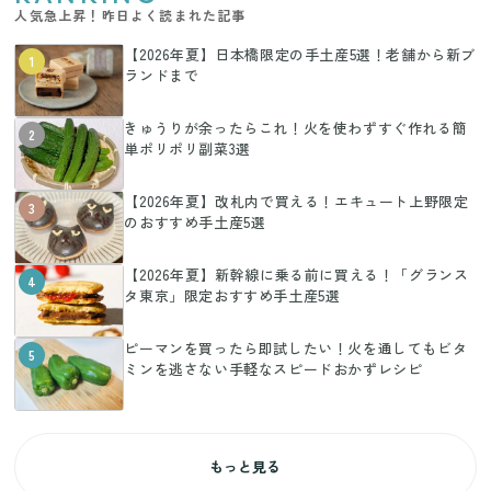
人気急上昇！昨日よく読まれた記事
【2026年夏】日本橋限定の手土産5選！老舗から新ブ
1
ランドまで
きゅうりが余ったらこれ！火を使わずすぐ作れる簡
2
単ポリポリ副菜3選
【2026年夏】改札内で買える！エキュート上野限定
3
のおすすめ手土産5選
【2026年夏】新幹線に乗る前に買える！「グランス
4
タ東京」限定おすすめ手土産5選
ピーマンを買ったら即試したい！火を通してもビタ
5
ミンを逃さない手軽なスピードおかずレシピ
もっと見る