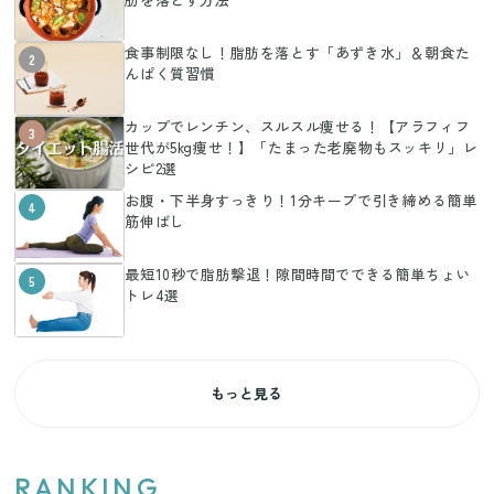
食事制限なし！脂肪を落とす「あずき水」＆朝食た
2
んぱく質習慣
カップでレンチン、スルスル痩せる！【アラフィフ
3
世代が5kg痩せ！】「たまった老廃物もスッキリ」レ
シピ2選
お腹・下半身すっきり！1分キープで引き締める簡単
4
筋伸ばし
最短10秒で脂肪撃退！隙間時間でできる簡単ちょい
5
トレ4選
もっと見る
RANKING