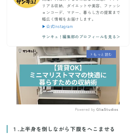
リア＆収納、ダイエットや美容、ファッシ
ョンコーデ、マナー、暮らし方の提案まで
幅広く情報をお届けします。
▶公式Instagram
サンキュ！編集部のプロフィールを見る＞
もっと読む
arrow_forward_ios
Powered by 
GliaStudios
Mute
１.上半身を倒しながら下腹をへこませる