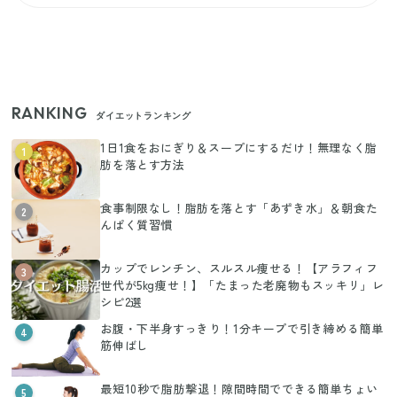
RANKING
ダイエットランキング
1日1食をおにぎり＆スープにするだけ！無理なく脂
1
肪を落とす方法
食事制限なし！脂肪を落とす「あずき水」＆朝食た
2
んぱく質習慣
カップでレンチン、スルスル痩せる！【アラフィフ
3
世代が5kg痩せ！】「たまった老廃物もスッキリ」レ
シピ2選
お腹・下半身すっきり！1分キープで引き締める簡単
4
筋伸ばし
最短10秒で脂肪撃退！隙間時間でできる簡単ちょい
5