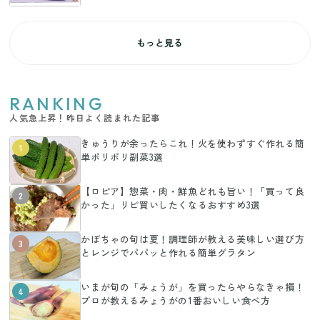
もっと見る
RANKING
人気急上昇！昨日よく読まれた記事
きゅうりが余ったらこれ！火を使わずすぐ作れる簡
1
単ポリポリ副菜3選
【ロピア】惣菜・肉・鮮魚どれも旨い！「買って良
2
かった」リピ買いしたくなるおすすめ3選
かぼちゃの旬は夏！調理師が教える美味しい選び方
3
とレンジでパパッと作れる簡単グラタン
いまが旬の「みょうが」を買ったらやらなきゃ損！
4
プロが教えるみょうがの1番おいしい食べ方