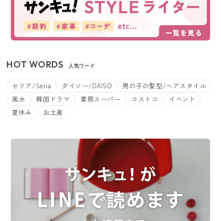
HOT WORDS
人気ワード
セリア/Seria
ダイソー/DAISO
男の子の髪型/ヘアスタイル
風水
韓国ドラマ
業務スーパー
コストコ
イベント
夏休み
お土産