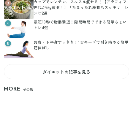
カップでレンチン、スルスル痩せる！【アラフィフ
3
世代が5kg痩せ！】「たまった老廃物もスッキリ」レ
シピ2選
最短10秒で脂肪撃退！隙間時間でできる簡単ちょい
4
トレ4選
お腹・下半身すっきり！1分キープで引き締める簡単
5
筋伸ばし
ダイエットの記事を見る
MORE
その他
【セリア】「考えた人天才！」使いやすさの工夫が
すごい大人気グッズ
いまが旬の「みょうが」を買ったらやらなきゃ損！
プロが教えるみょうがの1番おいしい食べ方