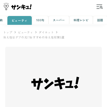
納
100均
スーパー
料理レシピ
話題
ビューティ
トップ
ビューティ
ダイエット
冷え性はデブの元!?おすすめの冷え性対策5選