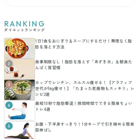
RANKING
ダイエットランキング
1日1食をおにぎり＆スープにするだけ！無理なく脂
1
肪を落とす方法
食事制限なし！脂肪を落とす「あずき水」＆朝食た
2
んぱく質習慣
カップでレンチン、スルスル痩せる！【アラフィフ
3
世代が5kg痩せ！】「たまった老廃物もスッキリ」レ
シピ2選
最短10秒で脂肪撃退！隙間時間でできる簡単ちょい
4
トレ4選
お腹・下半身すっきり！1分キープで引き締める簡単
5
筋伸ばし