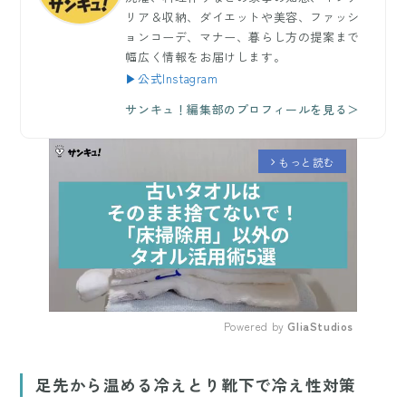
リア＆収納、ダイエットや美容、ファッシ
ョンコーデ、マナー、暮らし方の提案まで
幅広く情報をお届けします。
▶公式Instagram
サンキュ！編集部のプロフィールを見る＞
もっと読む
arrow_forward_ios
Powered by 
GliaStudios
Mute
足先から温める冷えとり靴下で冷え性対策