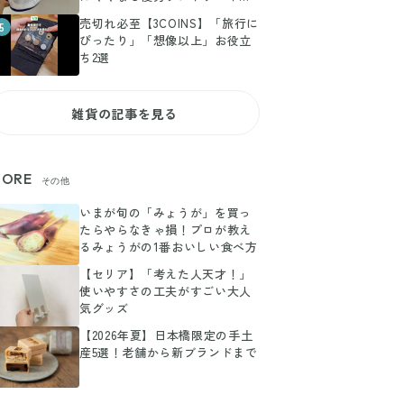
ト
売切れ必至【3COINS】「旅行に
5
ぴったり」「想像以上」お役立
ち2選
雑貨の記事を見る
ORE
その他
いまが旬の「みょうが」を買っ
たらやらなきゃ損！プロが教え
るみょうがの1番おいしい食べ方
【セリア】「考えた人天才！」
使いやすさの工夫がすごい大人
気グッズ
【2026年夏】日本橋限定の手土
産5選！老舗から新ブランドまで