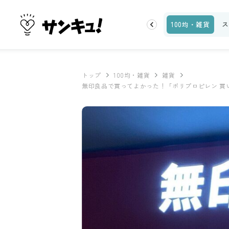
お金
家事テク
収納・片付け
ビューティ
100均・雑貨
ス
トップ
100均・雑貨
雑貨
無印良品で買ってよかった！「ポリプロピレン 買