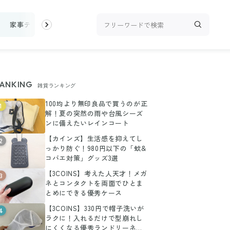
家事テク
収納・片付け
ビューティ
100均・雑貨
スーパ
ANKING
雑貨ランキング
100均より無印良品で買うのが正
1
解！夏の突然の雨や台風シーズ
ンに備えたいレインコート
【カインズ】生活感を抑えてし
2
っかり防ぐ！980円以下の「蚊&
コバエ対策」グッズ3選
【3COINS】考えた人天才！メガ
3
ネとコンタクトを両面でひとま
とめにできる優秀ケース
【3COINS】330円で帽子洗いが
4
ラクに！入れるだけで型崩れし
にくくなる優秀ランドリーネッ