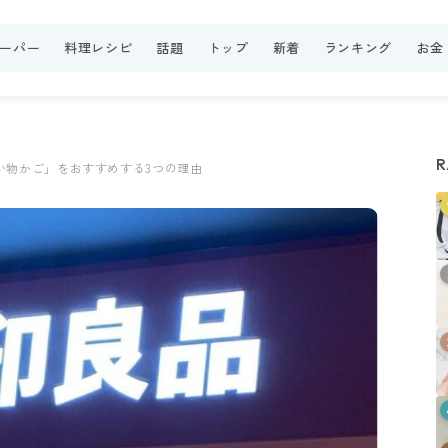
ーパー
料理レシピ
話題
トップ
新着
ランキング
お金
R
い物かご」をおすすめする3つの理由