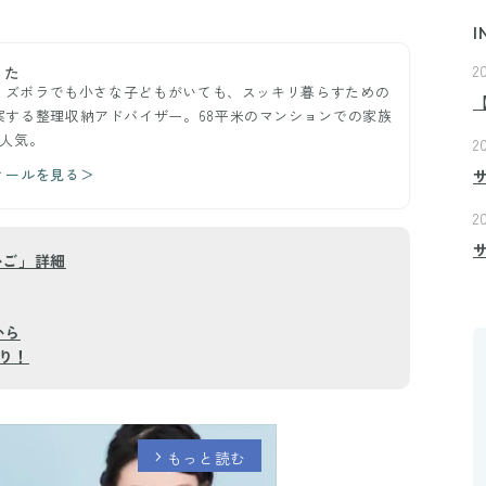
I
2
うた
ー。ズボラでも小さな子どもがいても、スッキリ暮らすための
案する整理収納アドバイザー。68平米のマンションでの家族
が人気。
2
ィールを見る＞
2
かご」詳細
から
り！
もっと読む
arrow_forward_ios