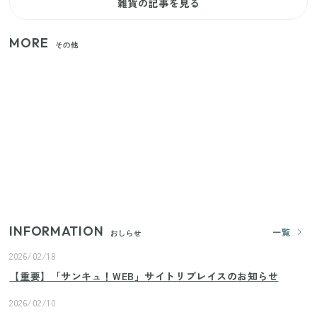
雑貨の記事を見る
MORE
その他
家族4人で100ギガ3,200円！ 今なら最大6ヵ月割引
（11/4まで）
【2026年8月4日スタート】ファミマ「45%増量作
戦」が再び！2週にわたり発売の全13種をレポート
きゅうりが余ったらこれ！火を使わずすぐ作れる簡
単ポリポリ副菜3選
INFORMATION
一覧
おしらせ
2026/02/18
【重要】「サンキュ！WEB」サイトリプレイスのお知らせ
2026/02/10