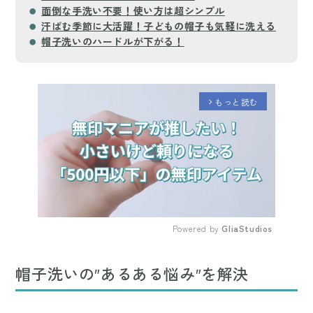
面倒な手洗い不要！使い方は超シンプル
汗ばむ季節に大活躍！子どもの帽子も気軽に洗える
帽子洗いのハードルが下がる！
もっと読む
arrow_forward_ios
Powered by 
GliaStudios
Mute
帽子洗いの″あるある悩み″を解決