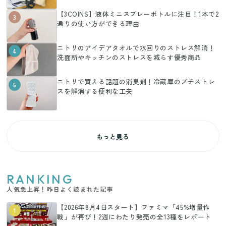
【3COINS】液体ミニスプレーボトルに注目！1本で2
3
通りの使い方ができる理由
ニトリのアイデアタオルで水回りのストレス解消！
4
洗面所やキッチンのストレスを減らす優秀商品
ニトリで買える話題の消臭剤！冷蔵庫のプチストレ
5
スを解消する便利な工夫
もっと見る
RANKING
人気急上昇！昨日よく読まれた記事
【2026年8月4日スタート】ファミマ「45%増量作
1
戦」が再び！2週にわたり発売の全13種をレポート