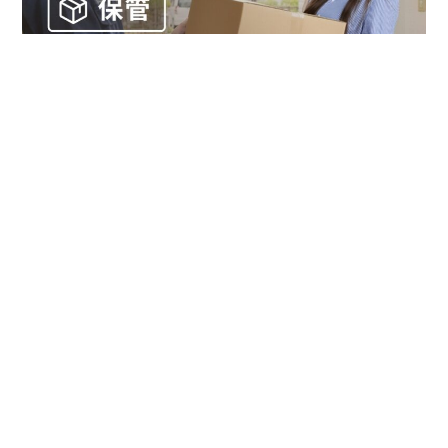
お金
家事テク