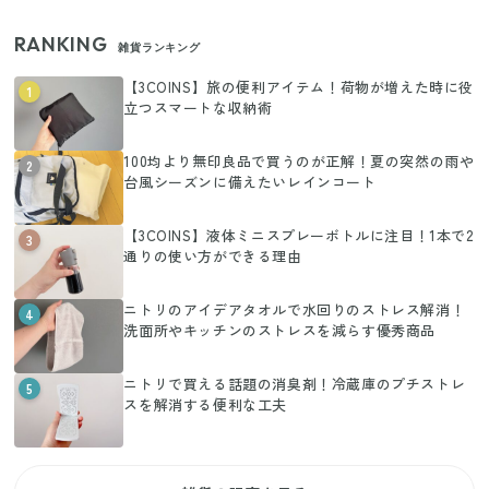
RANKING
雑貨ランキング
【3COINS】旅の便利アイテム！荷物が増えた時に役
1
立つスマートな収納術
100均より無印良品で買うのが正解！夏の突然の雨や
2
台風シーズンに備えたいレインコート
【3COINS】液体ミニスプレーボトルに注目！1本で2
3
通りの使い方ができる理由
ニトリのアイデアタオルで水回りのストレス解消！
4
洗面所やキッチンのストレスを減らす優秀商品
ニトリで買える話題の消臭剤！冷蔵庫のプチストレ
5
スを解消する便利な工夫