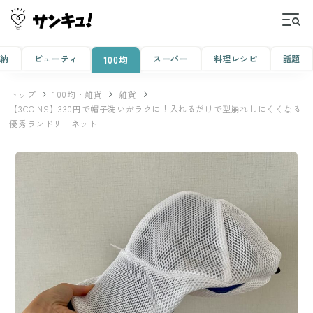
収納
ビューティ
スーパー
料理レシピ
話題
100均
トップ
100均・雑貨
雑貨
【3COINS】330円で帽子洗いがラクに！入れるだけで型崩れしにくくなる
優秀ランドリーネット