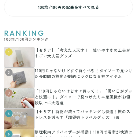
100均/100円の記事をすべて見る
RANKING
100均/100円ランキング
【セリア】「考えた人天才！」使いやすさの工夫が
1
すごい大人気グッズ
110円じゃないけどすぐ買うべき！ダイソーで見つけ
2
た長時間の移動が劇的にラクになる神アイテム
「110円じゃないけどすぐ買って！」「暑い日がグッ
3
と快適に！」ダイソーで見つけたミニ扇風機がお値
段以上に大活躍
【セリア】荷物が減ってパッキングも快適！旅のス
4
トレスを減らす「超優秀トラベルグッズ」3選
整理収納アドバイザーが感動！110円で浴室が快適に
5