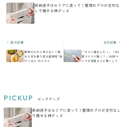
収納迷子はセリアに走って！整理のプロが文句な
しで推せる神グッズ
前の記事
次の記事
毎回ゼロから考えない！疲
「さらに進化した！」「360
れた日を乗り切る超時短“逃
度スイスイ動く！」100均マ
げごはん”のススメ
ニアが何度もリピ買いして
いるダイソーの超優秀アイ
テム
PICKUP
ピックアップ
収納迷子はセリアに走って！整理のプロが文句なし
で推せる神グッズ