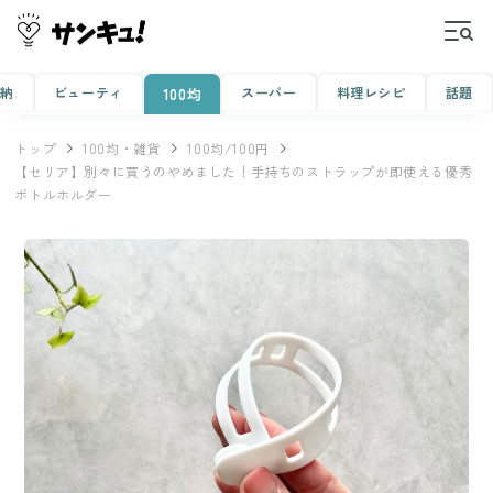
収納
ビューティ
スーパー
料理レシピ
話題
100均
トップ
100均・雑貨
100均/100円
【セリア】別々に買うのやめました！手持ちのストラップが即使える優秀
ボトルホルダー