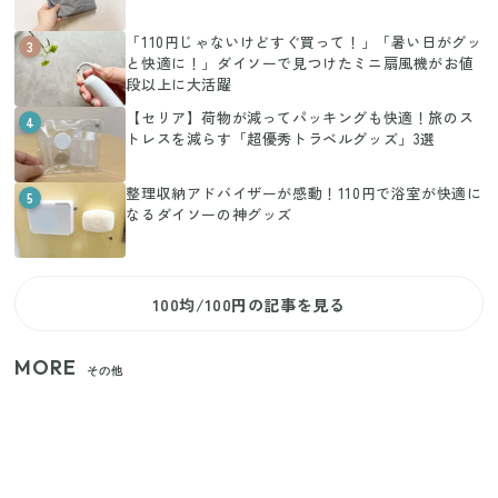
「110円じゃないけどすぐ買って！」「暑い日がグッ
3
と快適に！」ダイソーで見つけたミニ扇風機がお値
段以上に大活躍
【セリア】荷物が減ってパッキングも快適！旅のス
4
トレスを減らす「超優秀トラベルグッズ」3選
整理収納アドバイザーが感動！110円で浴室が快適に
5
なるダイソーの神グッズ
100均/100円の記事を見る
MORE
その他
【セリア】「考えた人天才！」使いやすさの工夫が
すごい大人気グッズ
【2026年夏】日本橋限定の手土産5選！老舗から新ブ