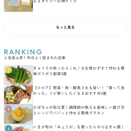
なるダイソーの神グッズ
もっと見る
RANKING
人気急上昇！昨日よく読まれた記事
きゅうりが余ったらこれ！火を使わずすぐ作れる簡
1
単ポリポリ副菜3選
【ロピア】惣菜・肉・鮮魚どれも旨い！「買って良
2
かった」リピ買いしたくなるおすすめ3選
かぼちゃの旬は夏！調理師が教える美味しい選び方
3
とレンジでパパッと作れる簡単グラタン
いまが旬の「みょうが」を買ったらやらなきゃ損！
4