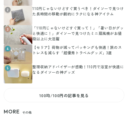
110円じゃないけどすぐ買うべき！ダイソーで見つけ
2
た長時間の移動が劇的にラクになる神アイテム
「110円じゃないけどすぐ買って！」「暑い日がグッ
3
と快適に！」ダイソーで見つけたミニ扇風機がお値
段以上に大活躍
【セリア】荷物が減ってパッキングも快適！旅のス
4
トレスを減らす「超優秀トラベルグッズ」3選
整理収納アドバイザーが感動！110円で浴室が快適に
5
なるダイソーの神グッズ
100均/100円の記事を見る
MORE
その他
【セリア】「考えた人天才！」使いやすさの工夫が