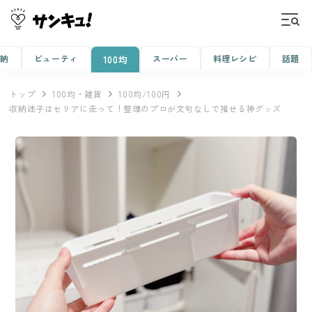
収納
ビューティ
スーパー
料理レシピ
話題
100均
トップ
100均・雑貨
100均/100円
収納迷子はセリアに走って！整理のプロが文句なしで推せる神グッズ