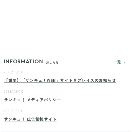
すごい大人気グッズ
いまが旬の「みょうが」を買ったらやらなきゃ損！
プロが教えるみょうがの1番おいしい食べ方
【2026年夏】日本橋限定の手土産5選！老舗から新ブ
ランドまで
INFORMATION
一覧
おしらせ
2026/02/18
【重要】「サンキュ！WEB」サイトリプレイスのお知らせ
2026/02/10
サンキュ！ メディアポリシー
2026/02/10
サンキュ！ 広告情報サイト