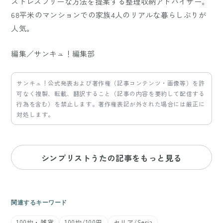
ストレスフリーな方法を提案する整理収納アドバイザー。
68平米のマンションでの家族4人のリアルな暮らしぶりが
人気。
編集／サンキュ！編集部
サンキュ！公式発表および著作権（記事コンテンツ・画像等）を許
可なく複製、転載、翻訳すること（記事の内容を要約して配信する
行為を含む）を禁止します。著作権表記が外された場合には厳正に
対処します。
シンプリストうたの記事をもっと見る
関連するキーワード
100均・雑貨
100均/100円
セリア/Seria