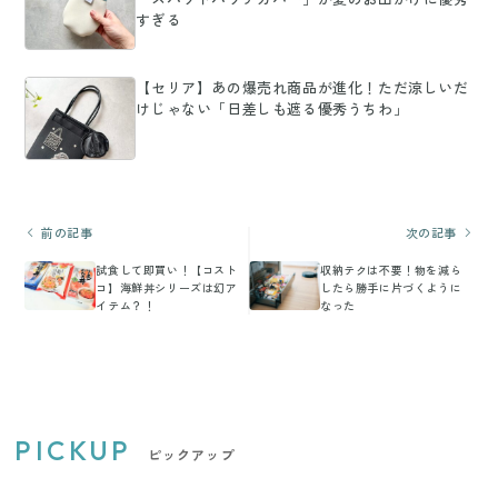
すぎる
【セリア】あの爆売れ商品が進化！ただ涼しいだ
けじゃない「日差しも遮る優秀うちわ」
前の記事
次の記事
試食して即買い！【コスト
収納テクは不要！物を減ら
コ】海鮮丼シリーズは幻ア
したら勝手に片づくように
イテム？！
なった
PICKUP
ピックアップ