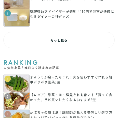
整理収納アドバイザーが感動！110円で浴室が快適に
5
なるダイソーの神グッズ
もっと見る
RANKING
人気急上昇！昨日よく読まれた記事
きゅうりが余ったらこれ！火を使わずすぐ作れる簡
1
単ポリポリ副菜3選
【ロピア】惣菜・肉・鮮魚どれも旨い！「買って良
2
かった」リピ買いしたくなるおすすめ3選
かぼちゃの旬は夏！調理師が教える美味しい選び方
3
とレンジでパパッと作れる簡単グラタン