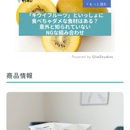
もっと読む
arrow_forward_ios
Powered by 
GliaStudios
Mute
商品情報