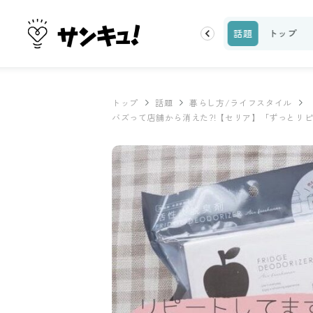
ーティ
100均・雑貨
スーパー
料理レシピ
話題
トップ
トップ
話題
暮らし方/ライフスタイル
バズって店舗から消えた?!【セリア】「ずっとリ