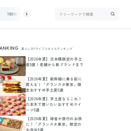
ィ
100均・雑貨
スーパー
料理レシピ
話題
ANKING
暮らし方/ライフスタイルランキング
【2026年夏】日本橋限定の手土
1
産5選！老舗から新ブランドまで
【2026年夏】新幹線に乗る前に
2
買える！「グランスタ東京」限
定おすすめ手土産5選
【2026年夏】手土産ならこれ！
3
六本木で買いたいおすすめスイ
ーツ5選
【2026年夏】帰省や旅行のお供
4
に！「グランスタ東京」限定の
お弁当5選