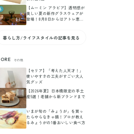
【ムーミン アラビア】透明感が
5
美しい夏の新作グラスウェアが
登場！8月8日からはアトレ恵比
寿でPOP-UPも
暮らし方/ライフスタイルの記事を見る
ORE
その他
【セリア】「考えた人天才！」
使いやすさの工夫がすごい大人
気グッズ
【2026年夏】日本橋限定の手土
産5選！老舗から新ブランドまで
いまが旬の「みょうが」を買っ
たらやらなきゃ損！プロが教え
るみょうがの1番おいしい食べ方