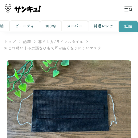
収納
ビューティ
100均
スーパー
料理レシピ
話題
トップ
話題
暮らし方/ライフスタイル
何これ軽い！不思議なひもで耳が痛くなりにくいマスク