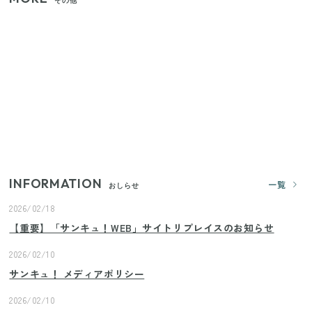
その他
【2026年夏】日本橋限定の手土産5選！老舗から新ブ
ランドまで
【セリア】「考えた人天才！」使いやすさの工夫が
すごい大人気グッズ
いまが旬の「みょうが」を買ったらやらなきゃ損！
プロが教えるみょうがの1番おいしい食べ方
INFORMATION
一覧
おしらせ
2026/02/18
【重要】「サンキュ！WEB」サイトリプレイスのお知らせ
2026/02/10
サンキュ！ メディアポリシー
2026/02/10