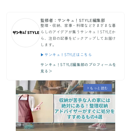
監修者：サンキュ！STYLE編集部
整理・収納、家事・料理などさまざまな暮
らしのアイデアが集うサンキュ！STYLEか
ら、注目の記事をピックアップしてお届け
します。
▶サンキュ！STYLEはこちら
サンキュ！STYLE編集部のプロフィールを
見る＞
もっと読む
arrow_forward_ios