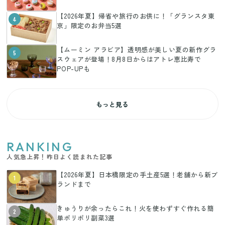
【2026年夏】帰省や旅行のお供に！「グランスタ東
4
京」限定のお弁当5選
【ムーミン アラビア】透明感が美しい夏の新作グラ
5
スウェアが登場！8月8日からはアトレ恵比寿で
POP-UPも
もっと見る
RANKING
人気急上昇！昨日よく読まれた記事
【2026年夏】日本橋限定の手土産5選！老舗から新ブ
1
ランドまで
きゅうりが余ったらこれ！火を使わずすぐ作れる簡
2
単ポリポリ副菜3選