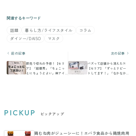
関連するキーワード
話題
暮らし方/ライフスタイル
コラム
ダイソー/DAISO
マスク
前の記事
次の記事
即売り切れの予感！【セリ
バズって店舗から消えた?!
ア】「超優秀」「ちょこっ
【セリア】「ずっとリピー
とにちょうどよい」神アイ
トしてます！」「なかなか
テム2選
見かけない人気アイテム」
話題の4選
PICKUP
ピックアップ
鶏むね肉がジューシーに！エバラ食品から鶏焼肉用