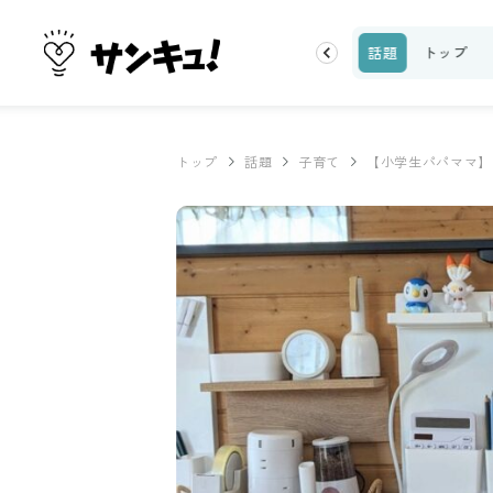
ーティ
100均・雑貨
スーパー
料理レシピ
話題
トップ
トップ
話題
子育て
【小学生パパママ】