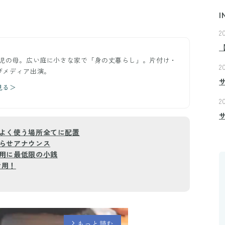
I
2
2児の母。広い庭に小さな家で「身の丈暮らし」。片付け・
2
びメディア出演。
見る＞
2
よく使う場所全てに配置
らせアナウンス
用に最低限の小銭
活用！
もっと読む
arrow_forward_ios