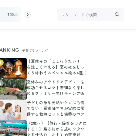
ィ
100均・雑貨
スーパー
料理レシピ
話題
ANKING
子育てランキング
【夏休みの「ここ行きたい！」
1
を涼しく叶える】夏の夜をじっ
くり味わうスペシャル絵本4選！
夏休みのアウトドアデビューを
2
成功させるコツ！無理なく楽し
めるファミリー向けキャンプ術
子どもの急な発熱やケガにも慌
3
てない！看護師ママが実際に常
備する救急セットと備蓄のコツ
（2歳〜）【旅行・帰省をラクに
4
する！】乗る前から旅のワクワ
クを仕込む、おすすめ電車絵本3