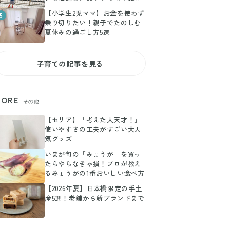
選
【小学生2児ママ】お金を使わず
5
乗り切りたい！親子でたのしむ
夏休みの過ごし方5選
子育ての記事を見る
ORE
その他
【セリア】「考えた人天才！」
使いやすさの工夫がすごい大人
気グッズ
いまが旬の「みょうが」を買っ
たらやらなきゃ損！プロが教え
るみょうがの1番おいしい食べ方
【2026年夏】日本橋限定の手土
産5選！老舗から新ブランドまで