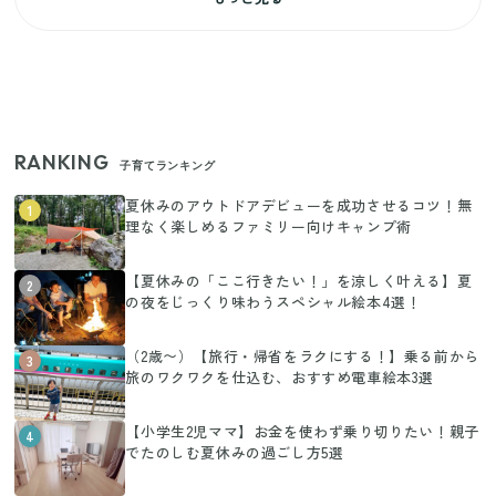
RANKING
子育てランキング
夏休みのアウトドアデビューを成功させるコツ！無
1
理なく楽しめるファミリー向けキャンプ術
【夏休みの「ここ行きたい！」を涼しく叶える】夏
2
の夜をじっくり味わうスペシャル絵本4選！
（2歳〜）【旅行・帰省をラクにする！】乗る前から
3
旅のワクワクを仕込む、おすすめ電車絵本3選
【小学生2児ママ】お金を使わず乗り切りたい！親子
4
でたのしむ夏休みの過ごし方5選