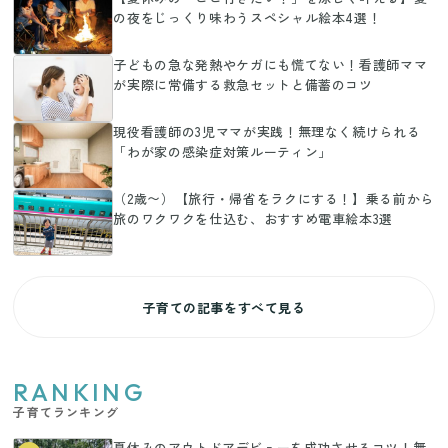
の夜をじっくり味わうスペシャル絵本4選！
子どもの急な発熱やケガにも慌てない！看護師ママ
が実際に常備する救急セットと備蓄のコツ
現役看護師の3児ママが実践！無理なく続けられる
「わが家の感染症対策ルーティン」
（2歳〜）【旅行・帰省をラクにする！】乗る前から
旅のワクワクを仕込む、おすすめ電車絵本3選
子育ての記事をすべて見る
RANKING
子育てランキング
夏休みのアウトドアデビューを成功させるコツ！無