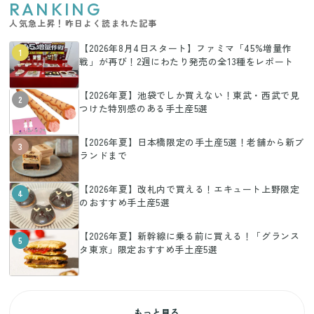
RANKING
人気急上昇！昨日よく読まれた記事
【2026年8月4日スタート】ファミマ「45%増量作
1
戦」が再び！2週にわたり発売の全13種をレポート
【2026年夏】池袋でしか買えない！東武・西武で見
2
つけた特別感のある手土産5選
【2026年夏】日本橋限定の手土産5選！老舗から新ブ
3
ランドまで
【2026年夏】改札内で買える！エキュート上野限定
4
のおすすめ手土産5選
【2026年夏】新幹線に乗る前に買える！「グランス
5
タ東京」限定おすすめ手土産5選
もっと見る