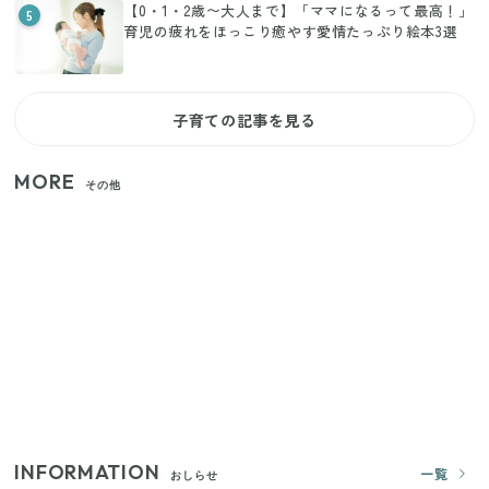
【0・1・2歳〜大人まで】「ママになるって最高！」
5
育児の疲れをほっこり癒やす愛情たっぷり絵本3選
子育ての記事を見る
MORE
その他
家族4人で100ギガ3,200円！ 今なら最大6ヵ月割引
（11/4まで）
【2026年夏】日本橋限定の手土産5選！老舗から新ブ
ランドまで
【セリア】「考えた人天才！」使いやすさの工夫が
すごい大人気グッズ
INFORMATION
一覧
おしらせ