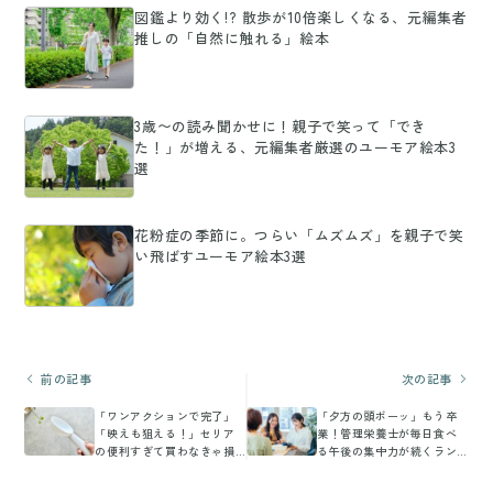
図鑑より効く!? 散歩が10倍楽しくなる、元編集者
推しの「自然に触れる」絵本
3歳〜の読み聞かせに！親子で笑って「でき
た！」が増える、元編集者厳選のユーモア絵本3
選
花粉症の季節に。つらい「ムズムズ」を親子で笑
い飛ばすユーモア絵本3選
前の記事
次の記事
「ワンアクションで完了」
「夕方の頭ボーッ」もう卒
「映えも狙える！」セリア
業！管理栄養士が毎日食べ
の便利すぎて買わなきゃ損
る午後の集中力が続くラン
なキッチングッズ
チ4選