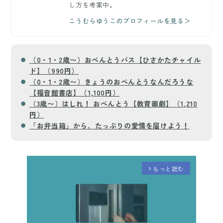
し方を考案中。
こうむらゆうこのプロフィールを見る＞
（0・1・2歳〜）おべんとうバス【ひさかたチャイル
ド】（990円）
（0・1・2歳〜）きょうのおべんとうなんだろうな
【福音館書店】（1,100円）
（3歳〜）はしれ！ おべんとう【教育画劇】（1,210
円）
「お弁当箱」から、たっぷりの愛情を届けよう！
もっと読む
arrow_forward_ios