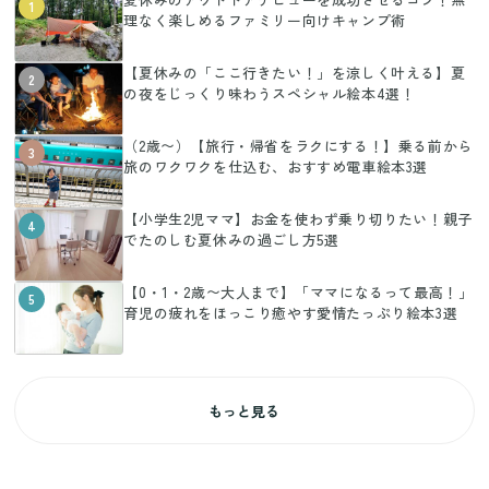
1
理なく楽しめるファミリー向けキャンプ術
【夏休みの「ここ行きたい！」を涼しく叶える】夏
2
の夜をじっくり味わうスペシャル絵本4選！
（2歳〜）【旅行・帰省をラクにする！】乗る前から
3
旅のワクワクを仕込む、おすすめ電車絵本3選
【小学生2児ママ】お金を使わず乗り切りたい！親子
4
でたのしむ夏休みの過ごし方5選
【0・1・2歳〜大人まで】「ママになるって最高！」
5
育児の疲れをほっこり癒やす愛情たっぷり絵本3選
もっと見る