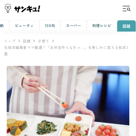
収納
ビューティ
100均
スーパー
料理レシピ
話題
トップ
話題
子育て
元絵本編集者ママ厳選！「お弁当作らなきゃ…」を楽しみに変える絵本3
選