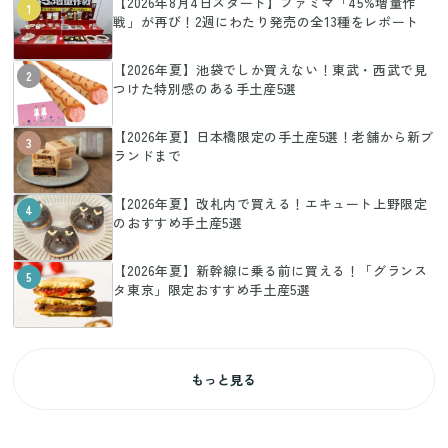
【2026年8月4日スタート】ファミマ「45%増量作
1
戦」が再び！2週にわたり発売の全13種をレポート
【2026年夏】池袋でしか買えない！東武・西武で見
2
つけた特別感のある手土産5選
【2026年夏】日本橋限定の手土産5選！老舗から新ブ
3
ランドまで
【2026年夏】改札内で買える！エキュート上野限定
4
のおすすめ手土産5選
【2026年夏】新幹線に乗る前に買える！「グランス
5
タ東京」限定おすすめ手土産5選
もっと見る