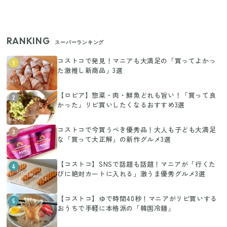
RANKING
スーパーランキング
コストコで発見！マニアも大満足の「買ってよかっ
1
た激推し新商品」3選
【ロピア】惣菜・肉・鮮魚どれも旨い！「買って良
2
かった」リピ買いしたくなるおすすめ3選
コストコで今買うべき優秀品！大人も子ども大満足
3
な「買って大正解」の新作グルメ3選
【コストコ】SNSで話題も話題！マニアが「行くた
4
びに絶対カートに入れる」激うま優秀グルメ3選
【コストコ】ゆで時間40秒！マニアがリピ買いする
5
おうちで手軽に本格派の「韓国冷麺」