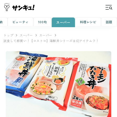
納
ビューティ
100均
料理レシピ
話題
スーパー
トップ
スーパー
スーパー
試食して即買い！【コストコ】海鮮丼シリーズは幻アイテム？！