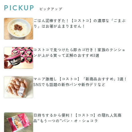
PICKUP
ピックアップ
ごはん泥棒すぎた！【コストコ】の濃厚な「ごまぶ
り」はお箸が止まりません！
コストコで見つけたら即カゴ行き！家族のテンショ
ンが上がる買って正解のおすすめ3選
マニア激推し【コストコ】「新商品おすすめ」3選！
SNSでも話題の新作パンや新作デリなど
日持ちするから便利！【コストコ】の隠れ人気商
品“もう一つの”パン・オ・ショコラ