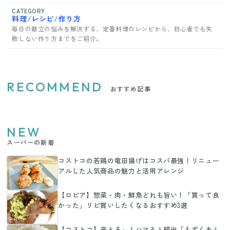
CATEGORY
料理/レシピ/作り方
毎日の献立の悩みを解決する、定番料理のレシピから、初心者でも失
敗しない作り方までをご紹介。
RECOMMEND
おすすめ記事
NEW
スーパーの新着
コストコの若鶏の竜田揚げはコスパ最強！リニュー
アルした人気商品の魅力と活用アレンジ
【ロピア】惣菜・肉・鮮魚どれも旨い！「買って良
かった」リピ買いしたくなるおすすめ3選
【コストコ】辛とろ～！ハマる人続出「もずくキム