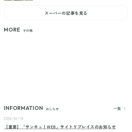
スーパーの記事を見る
MORE
その他
家族4人で100ギガ3,200円！ 今なら最大6ヵ月割引
（11/4まで）
【2026年夏】日本橋限定の手土産5選！老舗から新ブ
ランドまで
【セリア】「考えた人天才！」使いやすさの工夫が
すごい大人気グッズ
INFORMATION
一覧
おしらせ
2026/02/18
【重要】「サンキュ！WEB」サイトリプレイスのお知らせ