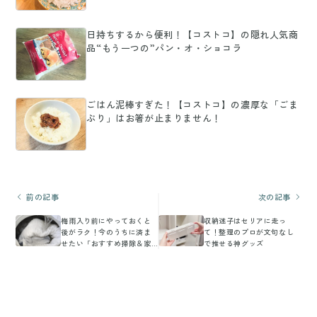
日持ちするから便利！【コストコ】の隠れ人気商
品“もう一つの”パン・オ・ショコラ
ごはん泥棒すぎた！【コストコ】の濃厚な「ごま
ぶり」はお箸が止まりません！
前の記事
次の記事
梅雨入り前にやっておくと
収納迷子はセリアに走っ
後がラク！今のうちに済ま
て！整理のプロが文句なし
せたい「おすすめ掃除＆家
で推せる神グッズ
事」3選