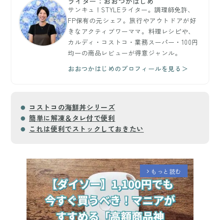
ライター：おおつかはじめ
サンキュ！STYLEライター。調理師免許、
FP保有の元シェフ。旅行やアウトドアが好
きなアクティブワーママ。料理レシピや、
カルディ・コストコ・業務スーパー・100円
均一の商品レビューが得意ジャンル。
おおつかはじめのプロフィールを見る＞
コストコの海鮮丼シリーズ
簡単に解凍＆タレ付で便利
これは便利でストックしておきたい
もっと読む
arrow_forward_ios