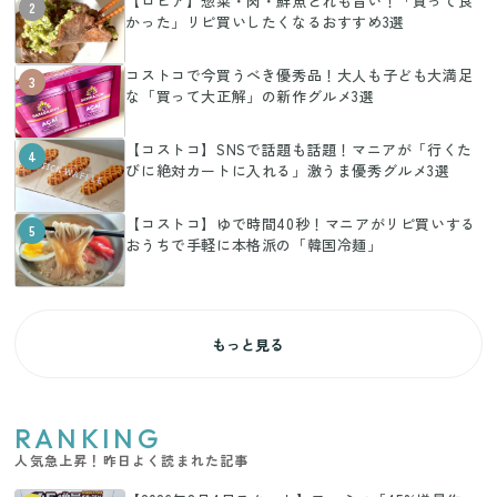
【ロピア】惣菜・肉・鮮魚どれも旨い！「買って良
2
かった」リピ買いしたくなるおすすめ3選
コストコで今買うべき優秀品！大人も子ども大満足
3
な「買って大正解」の新作グルメ3選
【コストコ】SNSで話題も話題！マニアが「行くた
4
びに絶対カートに入れる」激うま優秀グルメ3選
【コストコ】ゆで時間40秒！マニアがリピ買いする
5
おうちで手軽に本格派の「韓国冷麺」
もっと見る
RANKING
人気急上昇！昨日よく読まれた記事