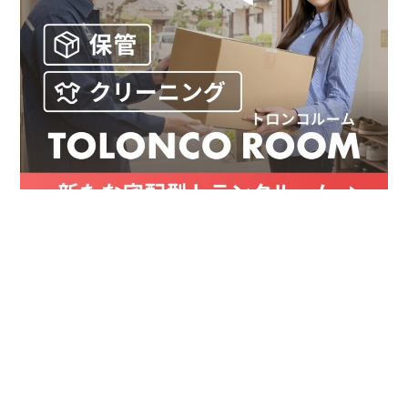
お金
家事テク