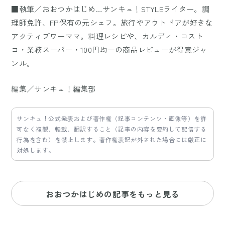
■執筆／おおつかはじめ…サンキュ！STYLEライター。調
理師免許、FP保有の元シェフ。旅行やアウトドアが好きな
アクティブワーママ。料理レシピや、カルディ・コスト
コ・業務スーパー・100円均一の商品レビューが得意ジャ
ンル。
編集／サンキュ！編集部
サンキュ！公式発表および著作権（記事コンテンツ・画像等）を許
可なく複製、転載、翻訳すること（記事の内容を要約して配信する
行為を含む）を禁止します。著作権表記が外された場合には厳正に
対処します。
おおつかはじめの記事をもっと見る