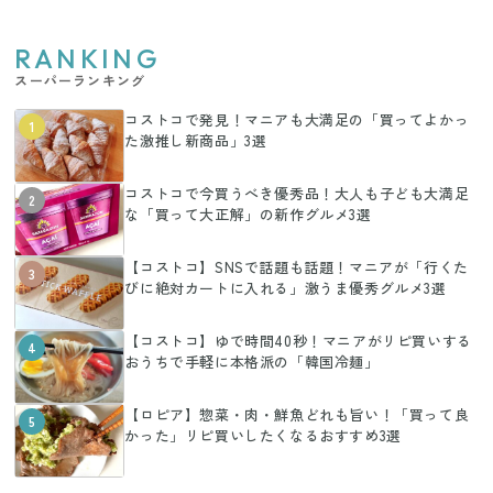
RANKING
スーパーランキング
コストコで発見！マニアも大満足の「買ってよかっ
1
た激推し新商品」3選
コストコで今買うべき優秀品！大人も子ども大満足
2
な「買って大正解」の新作グルメ3選
【コストコ】SNSで話題も話題！マニアが「行くた
3
びに絶対カートに入れる」激うま優秀グルメ3選
【コストコ】ゆで時間40秒！マニアがリピ買いする
4
おうちで手軽に本格派の「韓国冷麺」
【ロピア】惣菜・肉・鮮魚どれも旨い！「買って良
5
かった」リピ買いしたくなるおすすめ3選