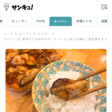
納
ビューティ
100均
料理レシピ
話題
スーパー
トップ
スーパー
スーパー
【コストコ】新作デリが攻めすぎ！ヤンニョム蒸し牡蠣がご飯泥棒すぎる