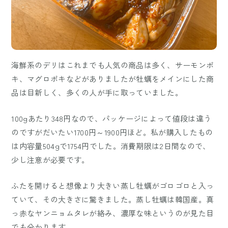
海鮮系のデリはこれまでも人気の商品は多く、サーモンポ
キ、マグロポキなどがありましたが牡蠣をメインにした商
品は目新しく、多くの人が手に取っていました。
100gあたり348円なので、パッケージによって値段は違う
のですがだいたい1700円～1900円ほど。私が購入したもの
は内容量504gで1754円でした。消費期限は2日間なので、
少し注意が必要です。
ふたを開けると想像より大きい蒸し牡蠣がゴロゴロと入っ
ていて、その大きさに驚きました。蒸し牡蠣は韓国産。真
っ赤なヤンニョムタレが絡み、濃厚な味というのが見た目
でも分かります。