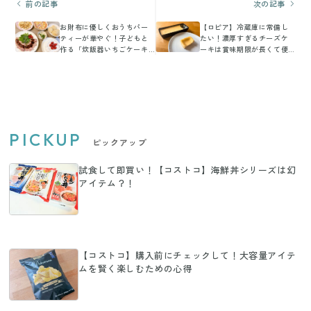
前の記事
次の記事
お財布に優しくおうちパー
【ロピア】冷蔵庫に常備し
ティーが華やぐ！子どもと
たい！濃厚すぎるチーズケ
作る「炊飯器いちごケーキ
ーキは賞味期限が長くて便
＆こねないフランスパン」
利すぎ
PICKUP
ピックアップ
試食して即買い！【コストコ】海鮮丼シリーズは幻
アイテム？！
【コストコ】購入前にチェックして！大容量アイテ
ムを賢く楽しむための心得