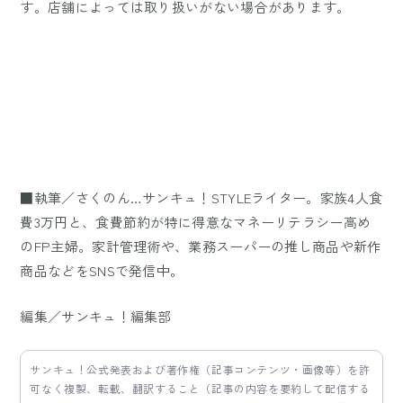
す。店舗によっては取り扱いがない場合があります。
■執筆／さくのん…サンキュ！STYLEライター。家族4人食
費3万円と、食費節約が特に得意なマネーリテラシー高め
のFP主婦。家計管理術や、業務スーパーの推し商品や新作
商品などをSNSで発信中。
編集／サンキュ！編集部
サンキュ！公式発表および著作権（記事コンテンツ・画像等）を許
可なく複製、転載、翻訳すること（記事の内容を要約して配信する