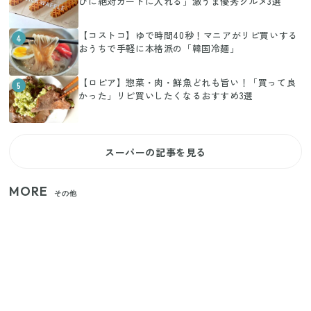
びに絶対カートに入れる」激うま優秀グルメ3選
【コストコ】ゆで時間40秒！マニアがリピ買いする
4
おうちで手軽に本格派の「韓国冷麺」
【ロピア】惣菜・肉・鮮魚どれも旨い！「買って良
5
かった」リピ買いしたくなるおすすめ3選
スーパーの記事を見る
MORE
その他
【セリア】「考えた人天才！」使いやすさの工夫が
すごい大人気グッズ
いまが旬の「みょうが」を買ったらやらなきゃ損！
プロが教えるみょうがの1番おいしい食べ方