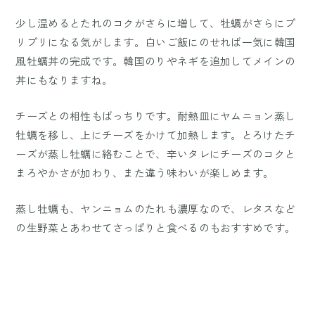
少し温めるとたれのコクがさらに増して、牡蠣がさらにプ
リプリになる気がします。白いご飯にのせれば一気に韓国
風牡蠣丼の完成です。韓国のりやネギを追加してメインの
丼にもなりますね。
チーズとの相性もばっちりです。耐熱皿にヤムニョン蒸し
牡蠣を移し、上にチーズをかけて加熱します。とろけたチ
ーズが蒸し牡蠣に絡むことで、辛いタレにチーズのコクと
まろやかさが加わり、また違う味わいが楽しめます。
蒸し牡蠣も、ヤンニョムのたれも濃厚なので、レタスなど
の生野菜とあわせてさっぱりと食べるのもおすすめです。