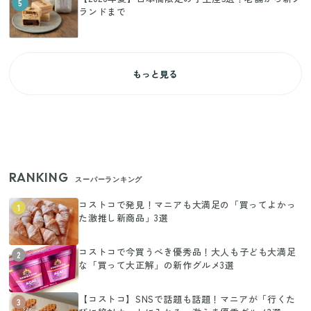
5
ランドまで
もっと見る
RANKING
スーパーランキング
コストコで発見！マニアも大満足の「買ってよかっ
1
た激推し新商品」3選
コストコで今買うべき優秀品！大人も子ども大満足
2
な「買って大正解」の新作グルメ3選
【コストコ】SNSで話題も話題！マニアが「行くた
3