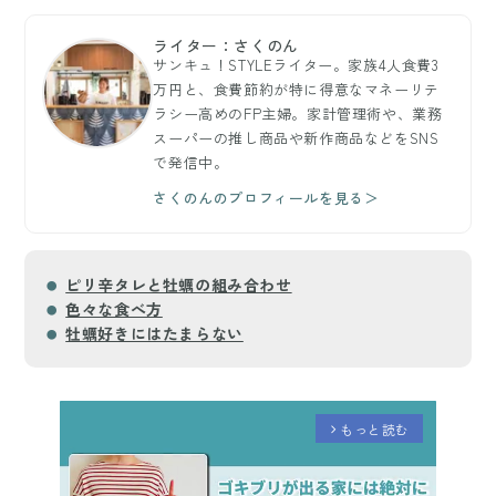
ライター：さくのん
サンキュ！STYLEライター。家族4人食費3
万円と、食費節約が特に得意なマネーリテ
ラシー高めのFP主婦。家計管理術や、業務
スーパーの推し商品や新作商品などをSNS
で発信中。
さくのんのプロフィールを見る＞
ピリ辛タレと牡蠣の組み合わせ
色々な食べ方
牡蠣好きにはたまらない
もっと読む
arrow_forward_ios