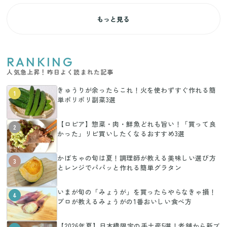
もっと見る
RANKING
人気急上昇！昨日よく読まれた記事
きゅうりが余ったらこれ！火を使わずすぐ作れる簡
1
単ポリポリ副菜3選
【ロピア】惣菜・肉・鮮魚どれも旨い！「買って良
2
かった」リピ買いしたくなるおすすめ3選
かぼちゃの旬は夏！調理師が教える美味しい選び方
3
とレンジでパパッと作れる簡単グラタン
いまが旬の「みょうが」を買ったらやらなきゃ損！
4
プロが教えるみょうがの1番おいしい食べ方
【2026年夏】日本橋限定の手土産5選！老舗から新ブ