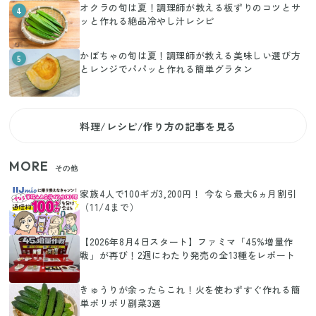
オクラの旬は夏！調理師が教える板ずりのコツとサ
4
ッと作れる絶品冷やし汁レシピ
かぼちゃの旬は夏！調理師が教える美味しい選び方
5
とレンジでパパッと作れる簡単グラタン
料理/レシピ/作り方の記事を見る
MORE
その他
家族4人で100ギガ3,200円！ 今なら最大6ヵ月割引
（11/4まで）
【2026年8月4日スタート】ファミマ「45%増量作
戦」が再び！2週にわたり発売の全13種をレポート
きゅうりが余ったらこれ！火を使わずすぐ作れる簡
単ポリポリ副菜3選