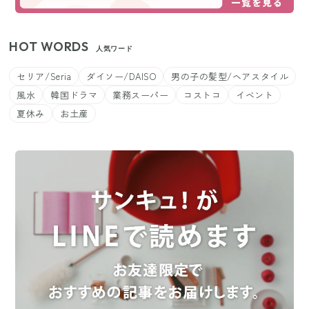
HOT WORDS
人気ワード
セリア/Seria
ダイソー/DAISO
男の子の髪型/ヘアスタイル
風水
韓国ドラマ
業務スーパー
コストコ
イベント
夏休み
お土産