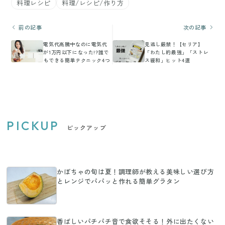
料理レシピ
料理/レシピ/作り方
前の記事
次の記事
電気代高騰中なのに電気代
見逃し厳禁！【セリア】
が1万円以下になった!?誰で
「わたし的最強」「ストレ
もできる簡単テクニック4つ
ス緩和」ヒット4選
PICKUP
ピックアップ
かぼちゃの旬は夏！調理師が教える美味しい選び方
とレンジでパパッと作れる簡単グラタン
香ばしいパチパチ音で食欲そそる！外に出たくない