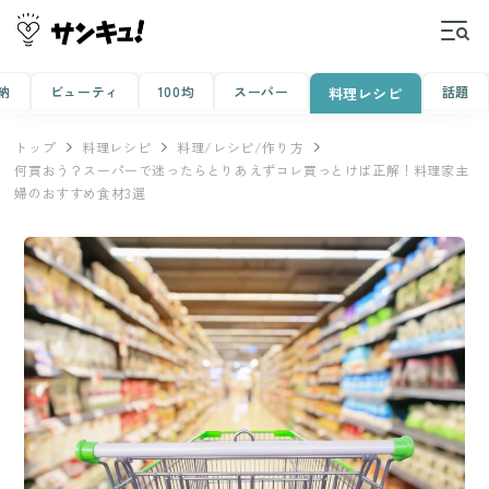
納
ビューティ
100均
スーパー
話題
料理レシピ
トップ
料理レシピ
料理/レシピ/作り方
何買おう？スーパーで迷ったらとりあえずコレ買っとけば正解！料理家主
婦のおすすめ食材3選