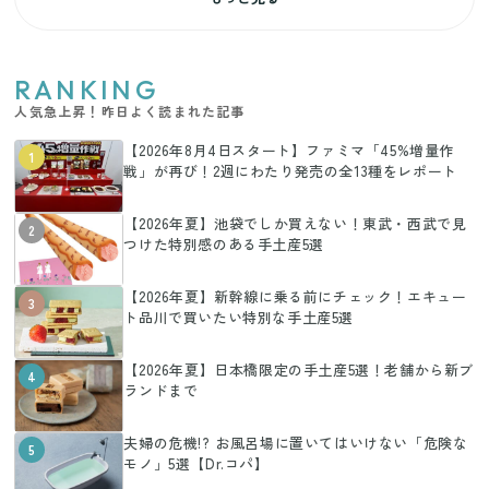
RANKING
人気急上昇！昨日よく読まれた記事
【2026年8月4日スタート】ファミマ「45%増量作
1
戦」が再び！2週にわたり発売の全13種をレポート
【2026年夏】池袋でしか買えない！東武・西武で見
2
つけた特別感のある手土産5選
【2026年夏】新幹線に乗る前にチェック！エキュー
3
ト品川で買いたい特別な手土産5選
【2026年夏】日本橋限定の手土産5選！老舗から新ブ
4
ランドまで
夫婦の危機!? お風呂場に置いてはいけない「危険な
5
モノ」5選【Dr.コパ】