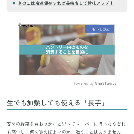
きのこは冷凍保存すれば長持ちして旨味アップ！
もっと読む
arrow_forward_ios
Powered by 
GliaStudios
Mute
生でも加熱しても使える「長芋」
安めの野菜を買おうかなと思ってスーパーに行ったらどれ
も高いし、何を買えばよいのか、迷うことはありません