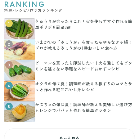
RANKING
料理/レシピ/作り方ランキング
きゅうりが余ったらこれ！火を使わずすぐ作れる簡
1
単ポリポリ副菜3選
いまが旬の「みょうが」を買ったらやらなきゃ損！
2
プロが教えるみょうがの1番おいしい食べ方
ピーマンを買ったら即試したい！火を通してもビタ
3
ミンを逃さない手軽なスピードおかずレシピ
オクラの旬は夏！調理師が教える板ずりのコツとサ
4
ッと作れる絶品冷やし汁レシピ
かぼちゃの旬は夏！調理師が教える美味しい選び方
5
とレンジでパパッと作れる簡単グラタン
もっと見る