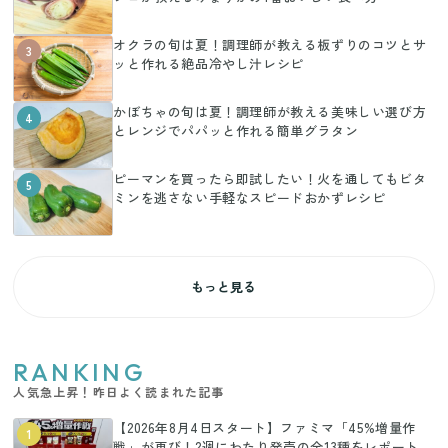
オクラの旬は夏！調理師が教える板ずりのコツとサ
3
ッと作れる絶品冷やし汁レシピ
かぼちゃの旬は夏！調理師が教える美味しい選び方
4
とレンジでパパッと作れる簡単グラタン
ピーマンを買ったら即試したい！火を通してもビタ
5
ミンを逃さない手軽なスピードおかずレシピ
もっと見る
RANKING
人気急上昇！昨日よく読まれた記事
【2026年8月4日スタート】ファミマ「45%増量作
1
戦」が再び！2週にわたり発売の全13種をレポート