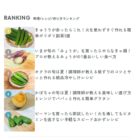
RANKING
料理/レシピ/作り方ランキング
きゅうりが余ったらこれ！火を使わずすぐ作れる簡
1
単ポリポリ副菜3選
いまが旬の「みょうが」を買ったらやらなきゃ損！
2
プロが教えるみょうがの1番おいしい食べ方
オクラの旬は夏！調理師が教える板ずりのコツとサ
3
ッと作れる絶品冷やし汁レシピ
かぼちゃの旬は夏！調理師が教える美味しい選び方
4
とレンジでパパッと作れる簡単グラタン
ピーマンを買ったら即試したい！火を通してもビタ
5
ミンを逃さない手軽なスピードおかずレシピ