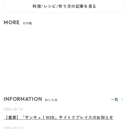
料理/レシピ/作り方の記事を見る
MORE
その他
家族4人で100ギガ3,200円！ 今なら最大6ヵ月割引
（11/4まで）
【2026年夏】日本橋限定の手土産5選！老舗から新ブ
ランドまで
きゅうりが余ったらこれ！火を使わずすぐ作れる簡
単ポリポリ副菜3選
INFORMATION
一覧
おしらせ
2026/02/18
【重要】「サンキュ！WEB」サイトリプレイスのお知らせ
2026/02/10