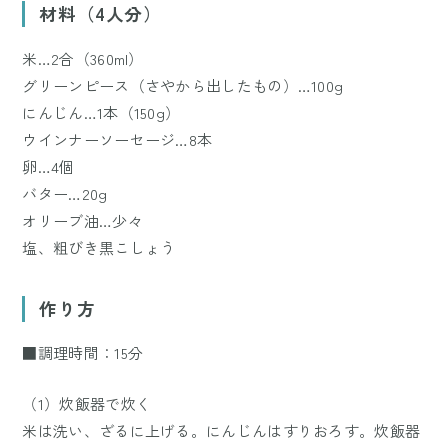
材料（4人分）
米…2合（360ml）
グリーンピース（さやから出したもの）…100g
にんじん…1本（150g）
ウインナーソーセージ…8本
卵…4個
バター…20g
オリーブ油…少々
塩、粗びき黒こしょう
作り方
■調理時間：15分
（1）炊飯器で炊く
米は洗い、ざるに上げる。にんじんはすりおろす。炊飯器