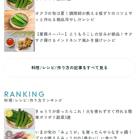
オクラの旬は夏！調理師が教える板ずりのコツとサ
ッと作れる絶品冷やし汁レシピ
【業務スーパー】とうもろこしの甘みが絶品！サク
サク弾けるインドネシア風かき揚げレシピ
料理/レシピ/作り方の記事をすべて見る
RANKING
料理/レシピ/作り方ランキング
きゅうりが余ったらこれ！火を使わずすぐ作れる簡
1
単ポリポリ副菜3選
いまが旬の「みょうが」を買ったらやらなきゃ損！
2
プロが教えるみょうがの1番おいしい食べ方