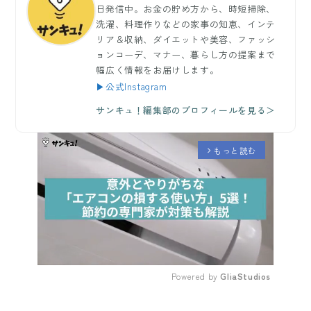
日発信中。お金の貯め方から、時短掃除、
洗濯、料理作りなどの家事の知恵、インテ
リア＆収納、ダイエットや美容、ファッシ
ョンコーデ、マナー、暮らし方の提案まで
幅広く情報をお届けします。
▶公式Instagram
サンキュ！編集部のプロフィールを見る＞
もっと読む
arrow_forward_ios
Powered by 
GliaStudios
Mute