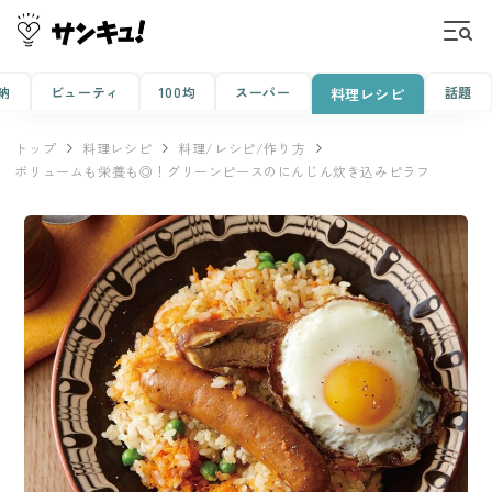
納
ビューティ
100均
スーパー
話題
料理レシピ
トップ
料理レシピ
料理/レシピ/作り方
ボリュームも栄養も◎！グリーンピースのにんじん炊き込みピラフ