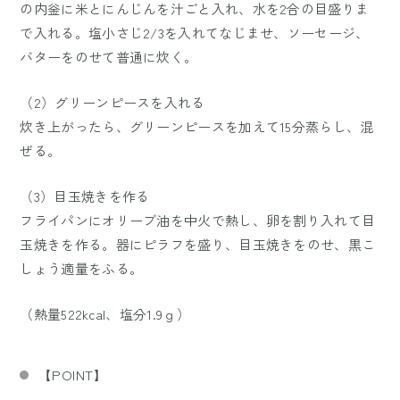
の内釡に米とにんじんを汁ごと入れ、水を2合の目盛りま
で入れる。塩小さじ2/3を入れてなじませ、ソーセージ、
バターをのせて普通に炊く。
（2）グリーンピースを入れる
炊き上がったら、グリーンピースを加えて15分蒸らし、混
ぜる。
（3）目玉焼きを作る
フライパンにオリーブ油を中火で熱し、卵を割り入れて目
玉焼きを作る。器にピラフを盛り、目玉焼きをのせ、黒こ
しょう適量をふる。
（熱量522kcal、塩分1.9ｇ）
【POINT】