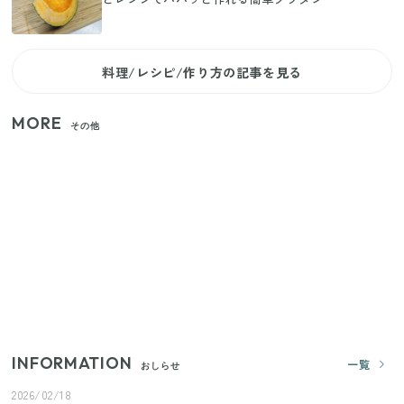
料理/レシピ/作り方の記事を見る
MORE
その他
家族4人で100ギガ3,200円！ 今なら最大6ヵ月割引
（11/4まで）
【2026年8月4日スタート】ファミマ「45%増量作
戦」が再び！2週にわたり発売の全13種をレポート
きゅうりが余ったらこれ！火を使わずすぐ作れる簡
単ポリポリ副菜3選
INFORMATION
一覧
おしらせ
2026/02/18