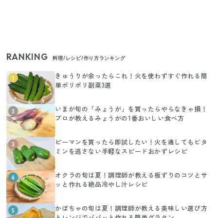
RANKING
料理/レシピ/作り方ランキング
きゅうりが余ったらこれ！火を使わずすぐ作れる簡
1
単ポリポリ副菜3選
いまが旬の「みょうが」を買ったらやらなきゃ損！
2
プロが教えるみょうがの1番おいしい食べ方
ピーマンを買ったら即試したい！火を通してもビタ
3
ミンを逃さない手軽なスピードおかずレシピ
オクラの旬は夏！調理師が教える板ずりのコツとサ
4
ッと作れる絶品冷やし汁レシピ
かぼちゃの旬は夏！調理師が教える美味しい選び方
5
とレンジでパパッと作れる簡単グラタン