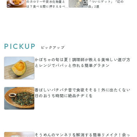
のカロリーや炭水化物量と
「ついにゲット」「幻の
は？食べる際に押さえるべ
品」2選
きポイントを紹介
PICKUP
ピックアップ
かぼちゃの旬は夏！調理師が教える美味しい選び方
とレンジでパパッと作れる簡単グラタン
香ばしいパチパチ音で食欲そそる！外に出たくない
日のおうち時間に絶品チヂミを
そうめんのマンネリを解消する簡単リメイク！余っ