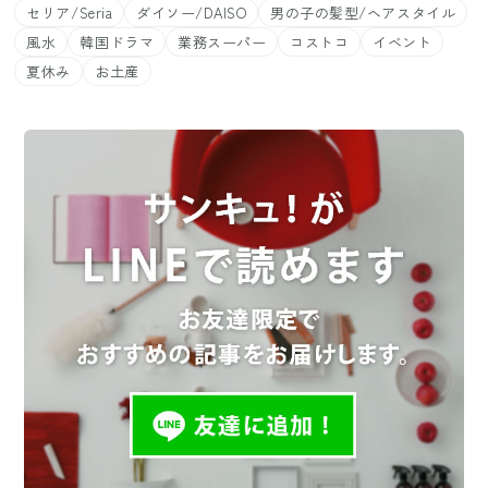
セリア/Seria
ダイソー/DAISO
男の子の髪型/ヘアスタイル
風水
韓国ドラマ
業務スーパー
コストコ
イベント
夏休み
お土産