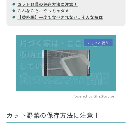
カット野菜の保存方法に注意！
こんなこと、やっちゃダメ！
【番外編】一度で食べきれない…そんな時は
もっと読む
arrow_forward_ios
Powered by 
GliaStudios
Mute
カット野菜の保存方法に注意！