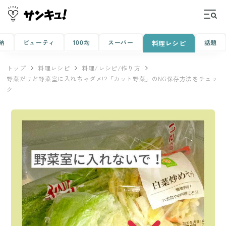
納
ビューティ
100均
スーパー
話題
料理レシピ
トップ
料理レシピ
料理/レシピ/作り方
野菜だけど野菜室に入れちゃダメ!?「カット野菜」のNG保存方法をチェッ
ク