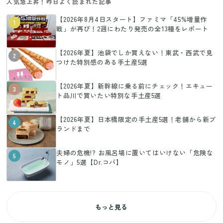
人気急上昇！昨日よく読まれた記事
【2026年8月4日スタート】ファミマ「45%増量作
1
戦」が再び！2週にわたり発売の全13種をレポート
【2026年夏】池袋でしか買えない！東武・西武で見
2
つけた特別感のある手土産5選
【2026年夏】新幹線に乗る前にチェック！エキュー
3
ト品川で買いたい特別な手土産5選
【2026年夏】日本橋限定の手土産5選！老舗から新ブ
4
ランドまで
夫婦の危機!? お風呂場に置いてはいけない「危険な
5
モノ」5選【Dr.コパ】
もっと見る