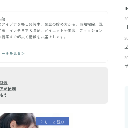
I
2
集部
のアイデアを毎日発信中。お金の貯め方から、時短掃除、洗
知恵、インテリア＆収納、ダイエットや美容、ファッション
の提案まで幅広く情報をお届けします。
2
ィールを見る＞
2
3選
アが便利
もう
もっと読む
arrow_forward_ios