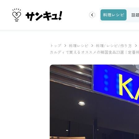
片付け
ビューティ
100均・雑貨
スーパー
料理レシピ
話
トップ
料理レシピ
料理/レシピ/作り方
カルディで買えるオススメの韓国食品23選｜定番