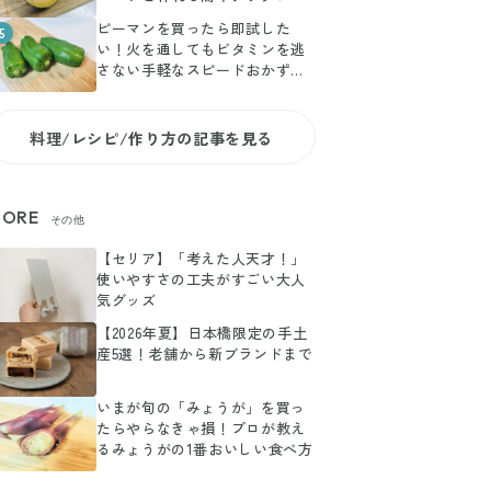
ピーマンを買ったら即試した
5
い！火を通してもビタミンを逃
さない手軽なスピードおかずレ
シピ
料理/レシピ/作り方の記事を見る
ORE
その他
【セリア】「考えた人天才！」
使いやすさの工夫がすごい大人
気グッズ
【2026年夏】日本橋限定の手土
産5選！老舗から新ブランドまで
いまが旬の「みょうが」を買っ
たらやらなきゃ損！プロが教え
るみょうがの1番おいしい食べ方