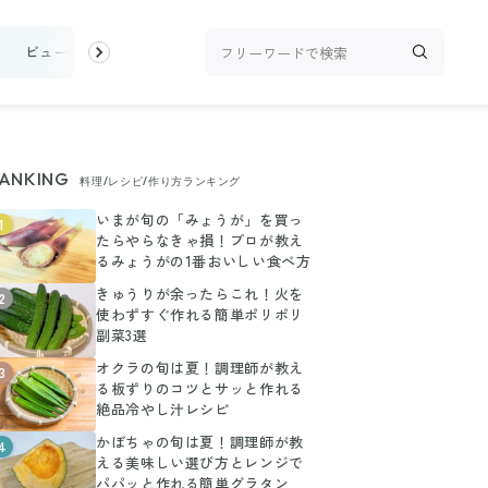
ビューティ
100均・雑貨
スーパー
料理レシピ
話題
ANKING
料理/レシピ/作り方ランキング
いまが旬の「みょうが」を買っ
1
たらやらなきゃ損！プロが教え
るみょうがの1番おいしい食べ方
きゅうりが余ったらこれ！火を
2
使わずすぐ作れる簡単ポリポリ
副菜3選
オクラの旬は夏！調理師が教え
3
る板ずりのコツとサッと作れる
絶品冷やし汁レシピ
かぼちゃの旬は夏！調理師が教
4
える美味しい選び方とレンジで
パパッと作れる簡単グラタン