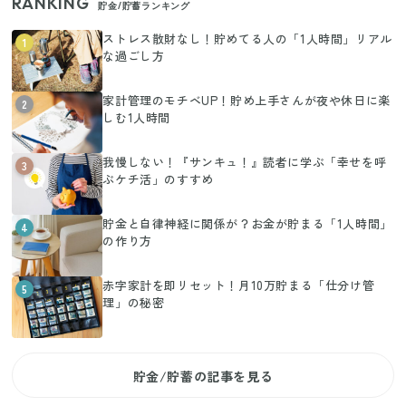
RANKING
貯金/貯蓄ランキング
ストレス散財なし！貯めてる人の「1人時間」リアル
1
な過ごし方
家計管理のモチベUP！貯め上手さんが夜や休日に楽
2
しむ1人時間
我慢しない！『サンキュ！』読者に学ぶ「幸せを呼
3
ぶケチ活」のすすめ
貯金と自律神経に関係が？お金が貯まる「1人時間」
4
の作り方
赤字家計を即リセット！月10万貯まる「仕分け管
5
理」の秘密
貯金/貯蓄の記事を見る