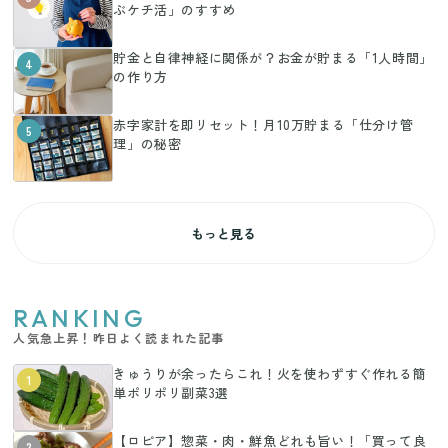
ぶケチ活」のすすめ
貯金と自律神経に関係が？お金が貯まる「1人時間」
4
の作り方
赤字家計を即リセット！月10万貯まる「仕分け管
5
理」の秘密
もっと見る
RANKING
人気急上昇！昨日よく読まれた記事
きゅうりが余ったらこれ！火を使わずすぐ作れる簡
1
単ポリポリ副菜3選
【ロピア】惣菜・肉・鮮魚どれも旨い！「買って良
2