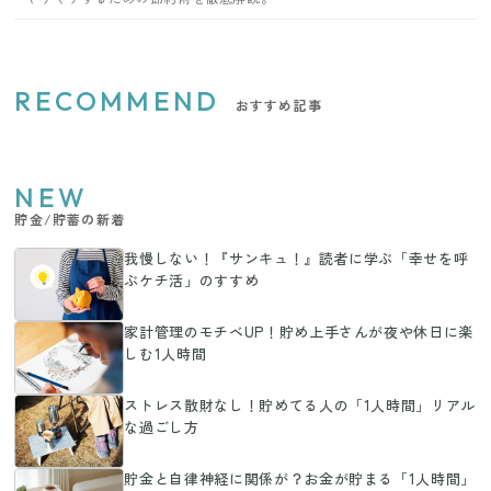
RECOMMEND
おすすめ記事
NEW
貯金/貯蓄の新着
我慢しない！『サンキュ！』読者に学ぶ「幸せを呼
ぶケチ活」のすすめ
家計管理のモチベUP！貯め上手さんが夜や休日に楽
しむ1人時間
ストレス散財なし！貯めてる人の「1人時間」リアル
な過ごし方
貯金と自律神経に関係が？お金が貯まる「1人時間」