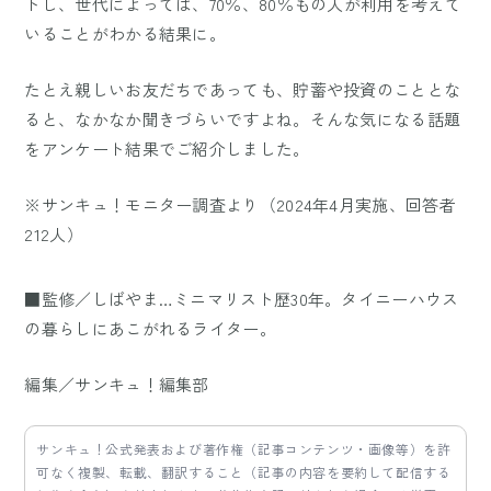
トし、世代によっては、70％、80％もの人が利用を考えて
いることがわかる結果に。
たとえ親しいお友だちであっても、貯蓄や投資のこととな
ると、なかなか聞きづらいですよね。そんな気になる話題
をアンケート結果でご紹介しました。
※サンキュ！モニター調査より（2024年4月実施、回答者
212人）
■監修／しばやま…ミニマリスト歴30年。タイニーハウス
の暮らしにあこがれるライター。
編集／サンキュ！編集部
サンキュ！公式発表および著作権（記事コンテンツ・画像等）を許
可なく複製、転載、翻訳すること（記事の内容を要約して配信する