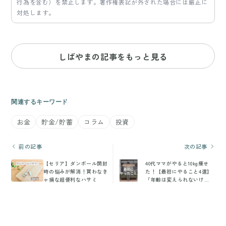
行為を含む）を禁止します。著作権表記が外された場合には厳正に
対処します。
しばやまの記事をもっと見る
関連するキーワード
お金
貯金/貯蓄
コラム
投資
前の記事
次の記事
【セリア】ダンボール開封
40代ママがやると10kg痩せ
時の悩みが解消！買わなき
た！【最初にやること4選】
ゃ損な超便利なハサミ
「年齢は変えられないけ
ど、体は変えられる！」