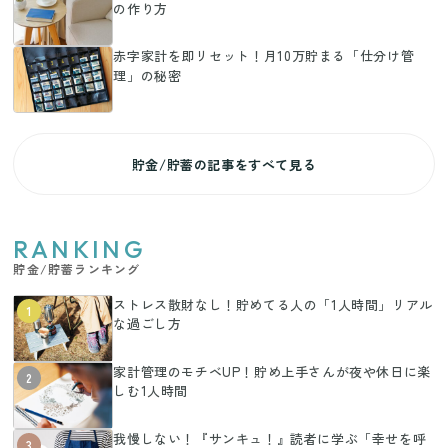
の作り方
赤字家計を即リセット！月10万貯まる「仕分け管
理」の秘密
貯金/貯蓄の記事をすべて見る
RANKING
貯金/貯蓄ランキング
ストレス散財なし！貯めてる人の「1人時間」リアル
1
な過ごし方
家計管理のモチベUP！貯め上手さんが夜や休日に楽
2
しむ1人時間
我慢しない！『サンキュ！』読者に学ぶ「幸せを呼
3