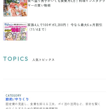
食べ盛り男子がいても食費月5万！料理インスタグラ
マーの買い物術
家族4人で100ギガ3,200円！ 今なら最大6ヵ月割引
（11/4まで）
TOPICS
人気トピックス
CATEGORY
節約/やりくり
固定費の見直し、食費を抑える工夫、ポイ活の活用など、家計を賢く
やりくりするための節約術を徹底解説。