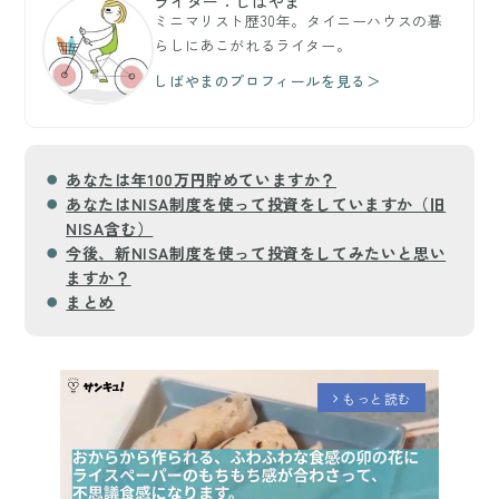
ライター：しばやま
ミニマリスト歴30年。タイニーハウスの暮
らしにあこがれるライター。
しばやまのプロフィールを見る＞
あなたは年100万円貯めていますか？
あなたはNISA制度を使って投資をしていますか（旧
NISA含む）
今後、新NISA制度を使って投資をしてみたいと思い
ますか？
まとめ
もっと読む
arrow_forward_ios