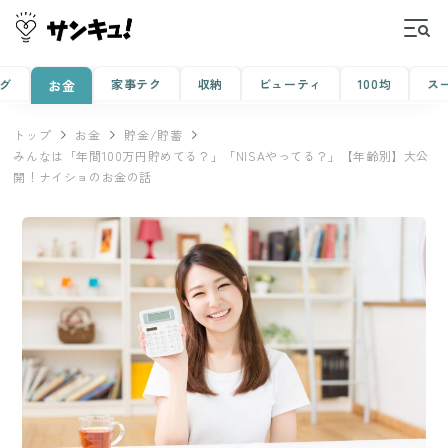
グ
家事テク
収納
ビューティ
100均
ス
お金
トップ
お金
貯金/貯蓄
みんなは「年間100万円貯めてる？」「NISAやってる？」【年齢別】大公
開！ナイショのお金の話