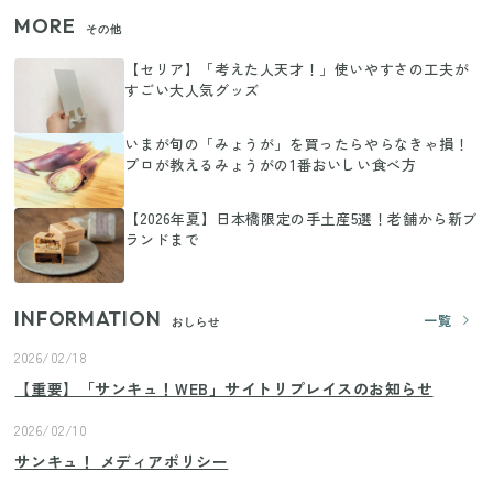
MORE
その他
【セリア】「考えた人天才！」使いやすさの工夫が
すごい大人気グッズ
いまが旬の「みょうが」を買ったらやらなきゃ損！
プロが教えるみょうがの1番おいしい食べ方
【2026年夏】日本橋限定の手土産5選！老舗から新ブ
ランドまで
INFORMATION
一覧
おしらせ
2026/02/18
【重要】「サンキュ！WEB」サイトリプレイスのお知らせ
2026/02/10
サンキュ！ メディアポリシー