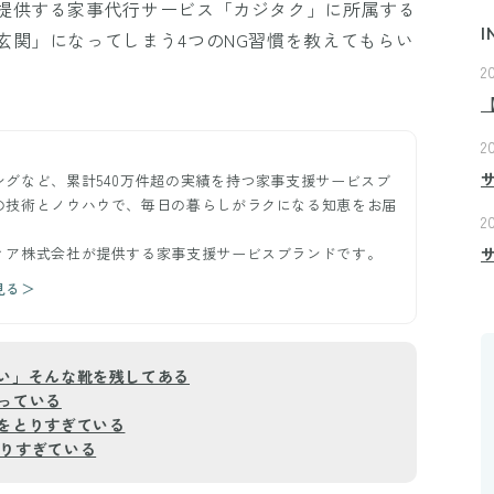
提供する家事代行サービス「カジタク」に所属する
I
玄関」になってしまう4つのNG習慣を教えてもらい
2
2
グなど、累計540万件超の実績を持つ家事支援サービスブ
の技術とノウハウで、毎日の暮らしがラクになる知恵をお届
2
ィア株式会社が提供する家事支援サービスブランドです。
見る＞
ない」そんな靴を残してある
合っている
所をとりすぎている
飾りすぎている