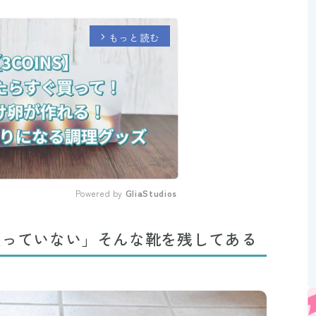
もっと読む
arrow_forward_ios
Powered by 
GliaStudios
Mute
使っていない」そんな靴を残してある