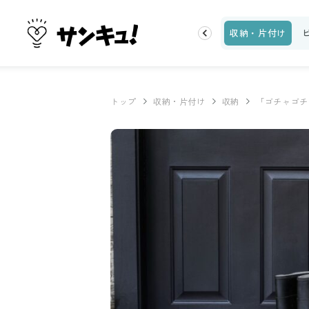
トップ
新着
ランキング
お金
家事テク
収納・片付け
トップ
収納・片付け
収納
「ゴチャゴチ