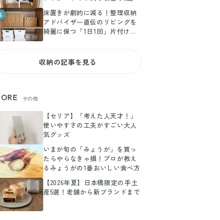
床置きが劇的に減る！整理収納
5
アドバイザー直伝のリビングを
綺麗に保つ「1日1回」片付け仕
組み術
収納の記事を見る
ORE
その他
【セリア】「考えた人天才！」
使いやすさの工夫がすごい大人
気グッズ
いまが旬の「みょうが」を買っ
たらやらなきゃ損！プロが教え
るみょうがの1番おいしい食べ方
【2026年夏】日本橋限定の手土
産5選！老舗から新ブランドまで