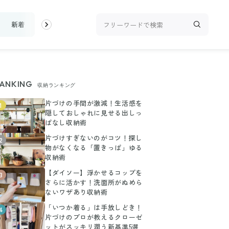
新着
ランキング
お金
家事テク
収納・片付け
ビュー
ANKING
収納ランキング
片づけの手間が激減！生活感を
1
隠しておしゃれに見せる出しっ
ぱなし収納術
片づけすぎないのがコツ！探し
2
物がなくなる「置きっぱ」ゆる
収納術
【ダイソー】浮かせるコップを
3
さらに活かす！洗面所がぬめら
ないワザあり収納術
「いつか着る」は手放しどき！
4
片づけのプロが教えるクローゼ
ットがスッキリ潤う新基準5選