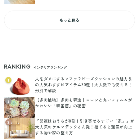
もっと見る
RANKING
インテリアランキング
人をダメにするソファ？ビーズクッションの魅力＆
1
の人気おすすめアイテム30選！大人数でも使える！
形別で解説
【多肉植物】多肉も韓流！コロンと丸いフォルムが
2
かわいい「韓国苗」の秘密
『開運はおうちが8割！引き寄せるすごい「家」』が
3
大人気のケルマデックさん発！捨てると運気が向上
する物や家の整え方