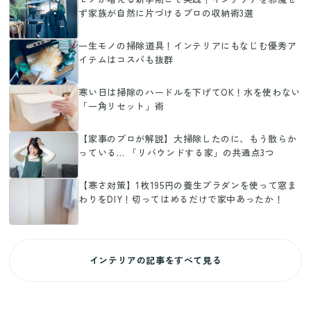
ず家族が自然に片づけるプロの収納術3選
一生モノの掃除道具！インテリアにもなじむ優秀ア
イテムはコスパも抜群
寒い日は掃除のハードルを下げてOK！水を使わない
「一角リセット」術
【家事のプロが解説】大掃除したのに、もう散らか
っている… 「リバウンドする家」の共通点3つ
【寒さ対策】1枚195円の養生プラダンを使って窓ま
わりをDIY！切ってはめるだけで家中あったか！
インテリアの記事をすべて見る