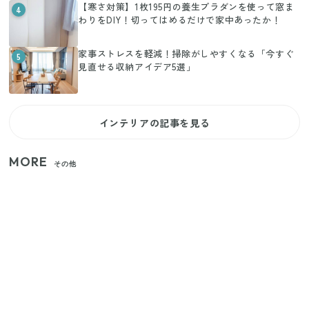
【寒さ対策】1枚195円の養生プラダンを使って窓ま
4
わりをDIY！切ってはめるだけで家中あったか！
家事ストレスを軽減！掃除がしやすくなる「今すぐ
5
見直せる収納アイデア5選」
インテリアの記事を見る
MORE
その他
【セリア】「考えた人天才！」使いやすさの工夫が
すごい大人気グッズ
【2026年夏】日本橋限定の手土産5選！老舗から新ブ
ランドまで
いまが旬の「みょうが」を買ったらやらなきゃ損！
プロが教えるみょうがの1番おいしい食べ方