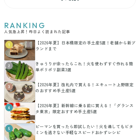
RANKING
人気急上昇！昨日よく読まれた記事
【2026年夏】日本橋限定の手土産5選！老舗から新ブ
1
ランドまで
きゅうりが余ったらこれ！火を使わずすぐ作れる簡
2
単ポリポリ副菜3選
【2026年夏】改札内で買える！エキュート上野限定
3
のおすすめ手土産5選
【2026年夏】新幹線に乗る前に買える！「グランス
4
タ東京」限定おすすめ手土産5選
ピーマンを買ったら即試したい！火を通してもビタ
5
ミンを逃さない手軽なスピードおかずレシピ