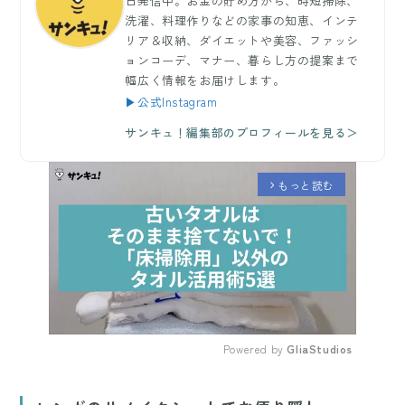
日発信中。お金の貯め方から、時短掃除、
洗濯、料理作りなどの家事の知恵、インテ
リア＆収納、ダイエットや美容、ファッシ
ョンコーデ、マナー、暮らし方の提案まで
幅広く情報をお届けします。
▶公式Instagram
サンキュ！編集部のプロフィールを見る＞
もっと読む
arrow_forward_ios
Powered by 
GliaStudios
Mute