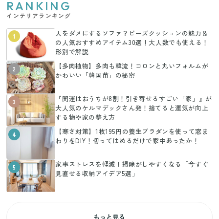
RANKING
インテリアランキング
人をダメにするソファ？ビーズクッションの魅力＆
1
の人気おすすめアイテム30選！大人数でも使える！
形別で解説
【多肉植物】多肉も韓流！コロンと丸いフォルムが
2
かわいい「韓国苗」の秘密
『開運はおうちが8割！引き寄せるすごい「家」』が
3
大人気のケルマデックさん発！捨てると運気が向上
する物や家の整え方
【寒さ対策】1枚195円の養生プラダンを使って窓ま
4
わりをDIY！切ってはめるだけで家中あったか！
家事ストレスを軽減！掃除がしやすくなる「今すぐ
5
見直せる収納アイデア5選」
もっと見る