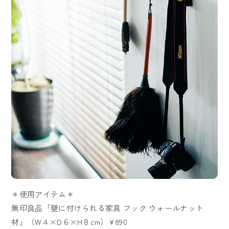
＊使用アイテム＊
無印良品「壁に付けられる家具 フック ウォールナット
材」（W４×D６×H８cm）¥890