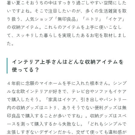
暑い夏こそおうちの中はすっきり過ごしやすい空間にした
いですよね。そこで注目したいのが、多くの生活雑貨を取
り扱う、人気ショップ「無印良品」「ニトリ」「イケア」
の収納アイテム。これらのアイテムを上手に使いこなし
て、スッキリした暮らしを実現したあるお宅を取材しまし
た。
インテリア上手さんはどんな収納アイテムを
使ってる？
４年前に念願のマイホームを手に入れた根本さん。シンプ
ルな北欧インテリアが好きで、テレビ台やソファもイケア
で購入したそう。「家具はイケア、引き出しやパントリー
内の収納グッズはニトリ、ありそうでない便利グッズは無
印良品で購入することが多いですね」。収納グッズはスペ
ースを測って購入するから失敗なし。「どれもシンプルで
主張しすぎないデザインだから、交ぜて使っても違和感が