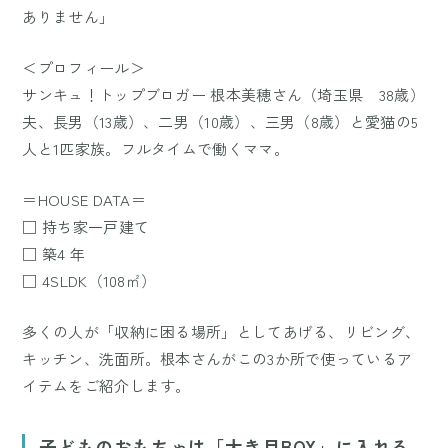
ありません」
＜プロフィール＞
サンキュ！トップブロガー 根本美穂さん（埼玉県 38歳）
夫、長男（13歳）、二男（10歳）、三男（8歳）と愛猫の5
人と1匹家族。フルタイムで働くママ。
＝HOUSE DATA＝
□ 持ち家一戸建て
□ 築4 年
□ 4SLDK（108㎡）
多くの人が「収納に困る場所」としてあげる、リビング、
キッチン、洗面所。根本さんがこの3か所で使っているア
イテムをご紹介します。
子どものおもちゃは「大き目BOX」に入れる