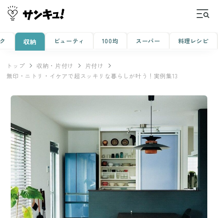
ク
ビューティ
100均
スーパー
料理レシピ
収納
トップ
収納・片付け
片付け
無印・ニトリ・イケアで超スッキリな暮らしが叶う！実例集13