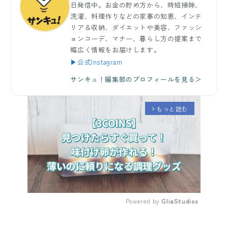
日発信中。お金の貯め方から、時短掃除、
洗濯、料理作りなどの家事の知恵、インテ
リア＆収納、ダイエットや美容、ファッシ
ョンコーデ、マナー、暮らし方の提案まで
幅広く情報をお届けします。
▶公式Instagram
サンキュ！編集部のプロフィールを見る＞
もっと読む
arrow_forward_ios
Powered by 
GliaStudios
Mute