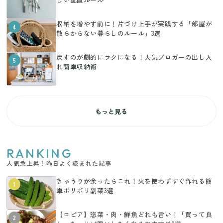
収納を増やす前に！片づけ上手が実践する「部屋が
4
散らからない暮らしのルール」3選
戻すのが劇的にラクになる！人気ブロガーの出し入
5
れ簡単収納術
もっと見る
RANKING
人気急上昇！昨日よく読まれた記事
きゅうりが余ったらこれ！火を使わずすぐ作れる簡
1
単ポリポリ副菜3選
【ロピア】惣菜・肉・鮮魚どれも旨い！「買って良
2