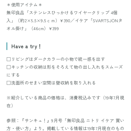
＊使用アイテム＊
無印良品「ステンレスひっかけるワイヤークリップ 4個
入」（約2×5.5×9.5ｃｍ）¥390／イケア「SVARTSJÖNタ
オル掛け」（46cm）¥399
Have a try！
□リビングはダークカラーの小物で統一感を出す
□キッチンの収納は形をそろえて物の出し入れをスムーズ
にする
□洗面所のせまい空間は壁収納を取り入れる
※紹介している商品の価格は、消費税込みです（19年7月現
在）
参照：『サンキュ！』9月号「無印良品 ニトリ イケア 買い
方・使い方」より。掲載している情報は19年7月現在のもの