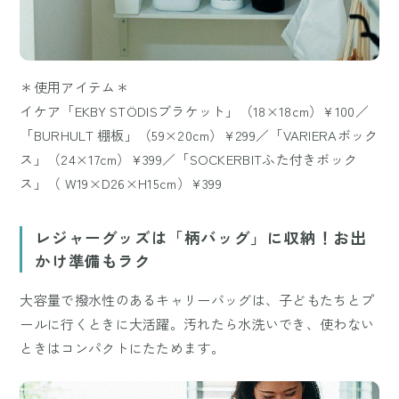
＊使用アイテム＊
イケア「EKBY STÖDISブラケット」（18×18cm）¥100／
「BURHULT 棚板」（59×20cm）¥299／「VARIERAボック
ス」（24×17cm）¥399／「SOCKERBITふた付きボック
ス」（ W19×D26×H15cm）¥399
レジャーグッズは「柄バッグ」に収納！お出
かけ準備もラク
大容量で撥水性のあるキャリーバッグは、子どもたちとプ
ールに行くときに大活躍。汚れたら水洗いでき、使わない
ときはコンパクトにたためます。