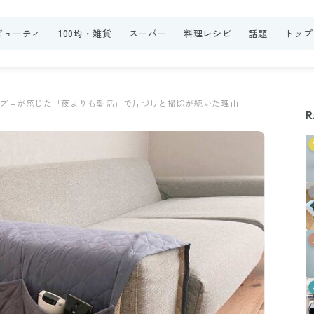
ビューティ
100均・雑貨
スーパー
料理レシピ
話題
トップ
プロが感じた「夜よりも朝活」で片づけと掃除が続いた理由
R