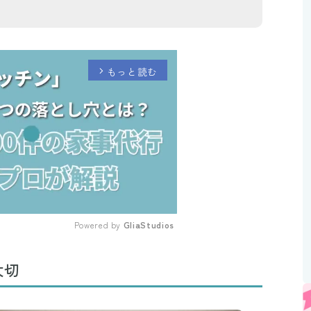
Powered by 
GliaStudios
Mute
大切