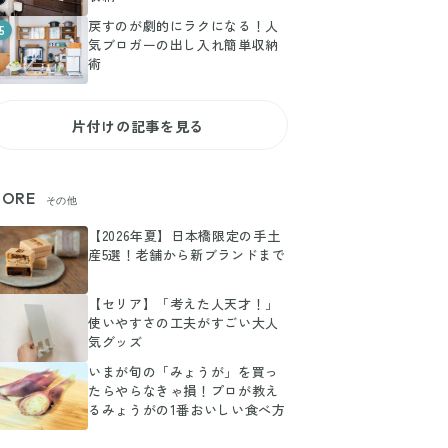
戻すのが劇的にラクになる！人
5
気ブロガーの出し入れ簡単収納
術
片付けの記事を見る
ORE
その他
【2026年夏】日本橋限定の手土
産5選！老舗から新ブランドまで
【セリア】「考えた人天才！」
使いやすさの工夫がすごい大人
気グッズ
いまが旬の「みょうが」を買っ
たらやらなきゃ損！プロが教え
るみょうがの1番おいしい食べ方