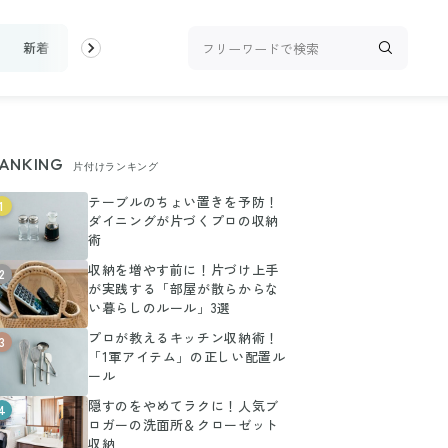
新着
ランキング
お金
家事テク
収納・片付け
ビュー
ANKING
片付けランキング
テーブルのちょい置きを予防！
1
ダイニングが片づくプロの収納
術
収納を増やす前に！片づけ上手
2
が実践する「部屋が散らからな
い暮らしのルール」3選
プロが教えるキッチン収納術！
3
「1軍アイテム」の正しい配置ル
ール
隠すのをやめてラクに！人気ブ
4
ロガーの洗面所＆クローゼット
収納