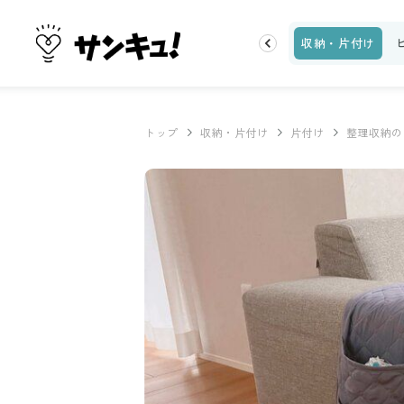
トップ
新着
ランキング
お金
家事テク
収納・片付け
トップ
収納・片付け
片付け
整理収納の