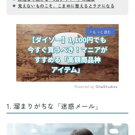
見えないものこそ、こまめに整えるとラクになる
もっと読む
arrow_forward_ios
Powered by 
GliaStudios
Mute
1. 溜まりがちな「迷惑メール」