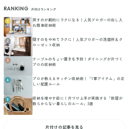
RANKING
片付けランキング
戻すのが劇的にラクになる！人気ブロガーの出し入
1
れ簡単収納術
隠すのをやめてラクに！人気ブロガーの洗面所＆ク
2
ローゼット収納
テーブルのちょい置きを予防！ダイニングが片づく
3
プロの収納術
プロが教えるキッチン収納術！「1軍アイテム」の正
4
しい配置ルール
収納を増やす前に！片づけ上手が実践する「部屋が
5
散らからない暮らしのルール」3選
片付けの記事を見る