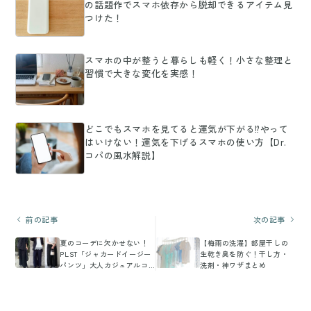
の話題作でスマホ依存から脱却できるアイテム見
つけた！
スマホの中が整うと暮らしも軽く！小さな整理と
習慣で大きな変化を実感！
どこでもスマホを見てると運気が下がる⁉やって
はいけない！運気を下げるスマホの使い方【Dr.
コパの風水解説】
前の記事
次の記事
夏のコーデに欠かせない！
【梅雨の洗濯】部屋干しの
PLST「ジャカードイージー
生乾き臭を防ぐ！干し方・
パンツ」大人カジュアルコ
洗剤・神ワザまとめ
ーデまとめ