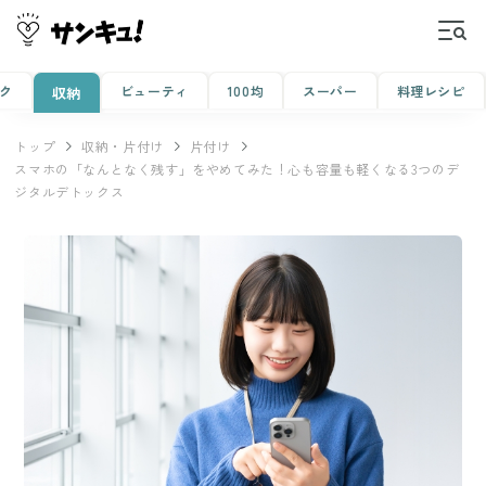
ク
ビューティ
100均
スーパー
料理レシピ
収納
トップ
収納・片付け
片付け
スマホの「なんとなく残す」をやめてみた！心も容量も軽くなる3つのデ
ジタルデトックス