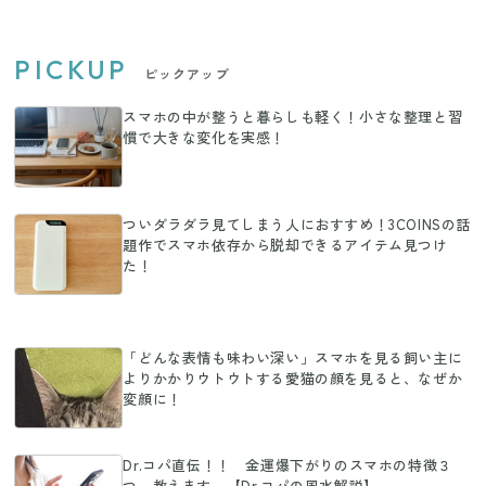
PICKUP
ピックアップ
スマホの中が整うと暮らしも軽く！小さな整理と習
慣で大きな変化を実感！
ついダラダラ見てしまう人におすすめ！3COINSの話
題作でスマホ依存から脱却できるアイテム見つけ
た！
「どんな表情も味わい深い」スマホを見る飼い主に
よりかかりウトウトする愛猫の顔を見ると、なぜか
変顔に！
Dr.コパ直伝！！ 金運爆下がりのスマホの特徴３
つ、教えます 【Dr.コパの風水解説】