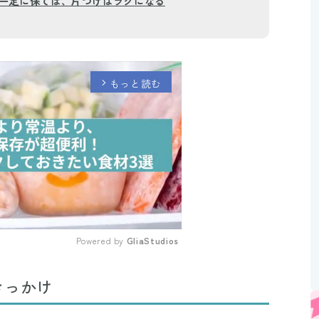
一定に保てば、片づけはラクになる
もっと読む
arrow_forward_ios
Powered by 
GliaStudios
Mute
きっかけ