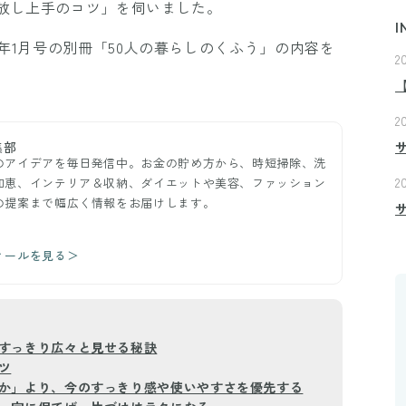
放し上手のコツ」を伺いました。
I
6年1月号の別冊「50人の暮らしのくふう」の内容を
2
2
集部
のアイデアを毎日発信中。お金の貯め方から、時短掃除、洗
2
知恵、インテリア＆収納、ダイエットや美容、ファッション
の提案まで幅広く情報をお届けします。
ィールを見る＞
すっきり広々と見せる秘訣
ツ
か」より、今のすっきり感や使いやすさを優先する