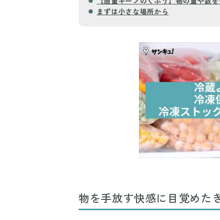
【適量キープのくふう】物の量や数を
まずは小さな場所から
物を手放す快感に目覚めた