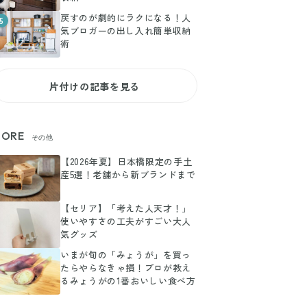
戻すのが劇的にラクになる！人
5
気ブロガーの出し入れ簡単収納
術
片付けの記事を見る
ORE
その他
【2026年夏】日本橋限定の手土
産5選！老舗から新ブランドまで
【セリア】「考えた人天才！」
使いやすさの工夫がすごい大人
気グッズ
いまが旬の「みょうが」を買っ
たらやらなきゃ損！プロが教え
るみょうがの1番おいしい食べ方