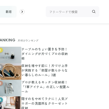
新着
ランキング
お金
家事テク
収納・片付け
ビュー
ANKING
片付けランキング
テーブルのちょい置きを予防！
1
ダイニングが片づくプロの収納
術
収納を増やす前に！片づけ上手
2
が実践する「部屋が散らからな
い暮らしのルール」3選
プロが教えるキッチン収納術！
3
「1軍アイテム」の正しい配置ル
ール
隠すのをやめてラクに！人気ブ
4
ロガーの洗面所＆クローゼット
収納