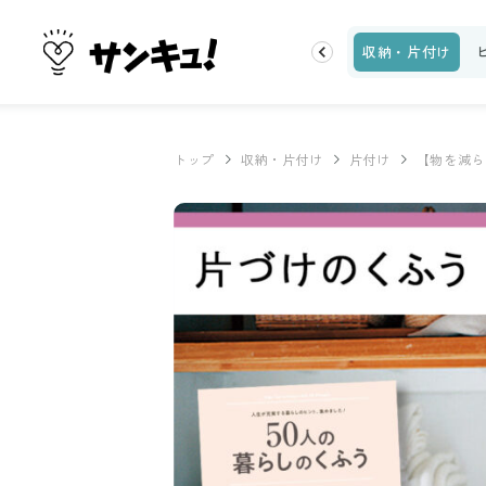
トップ
新着
ランキング
お金
家事テク
収納・片付け
トップ
収納・片付け
片付け
【物を減ら