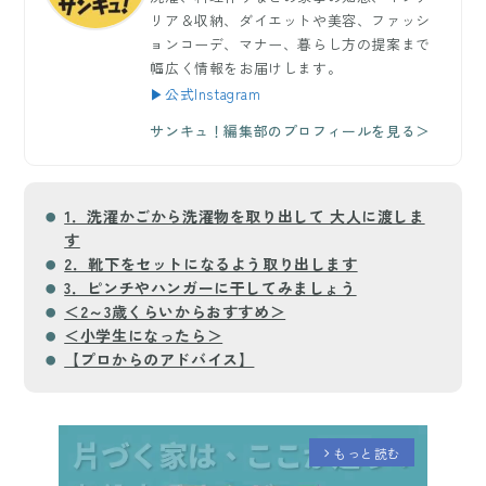
リア＆収納、ダイエットや美容、ファッシ
ョンコーデ、マナー、暮らし方の提案まで
幅広く情報をお届けします。
▶公式Instagram
サンキュ！編集部のプロフィールを見る＞
1．洗濯かごから洗濯物を取り出して 大人に渡しま
す
2．靴下をセットになるよう取り出します
3．ピンチやハンガーに干してみましょう
＜2～3歳くらいからおすすめ＞
＜小学生になったら＞
【プロからのアドバイス】
もっと読む
arrow_forward_ios