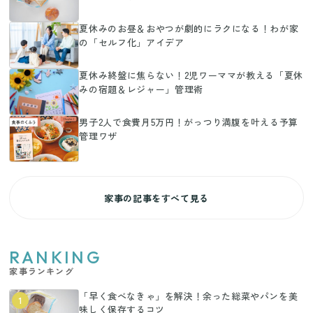
夏休みのお昼＆おやつが劇的にラクになる！わが家
の「セルフ化」アイデア
夏休み終盤に焦らない！2児ワーママが教える「夏休
みの宿題＆レジャー」管理術
男子2人で食費月5万円！がっつり満腹を叶える予算
管理ワザ
家事の記事をすべて見る
RANKING
家事ランキング
「早く食べなきゃ」を解決！余った総菜やパンを美
1
味しく保存するコツ