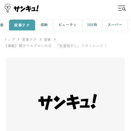
金
収納
ビューティ
100均
スーパー
家事テク
トップ
家事テク
家事
【連載】親子でエプロンの日 「洗濯物干し」にチャレンジ！