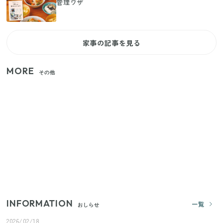
管理ワザ
家事の記事を見る
MORE
その他
家族4人で100ギガ3,200円！ 今なら最大6ヵ月割引
（11/4まで）
【2026年夏】日本橋限定の手土産5選！老舗から新ブ
ランドまで
【セリア】「考えた人天才！」使いやすさの工夫が
すごい大人気グッズ
INFORMATION
一覧
おしらせ
2026/02/18