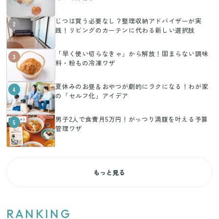
じつは買う必要なし？整理収納アドバイザーが実
2
践！リビングのカーテンに代わる新しい選択肢
「早く使い切らなきゃ」から解放！固まらない調味
3
料・粉もの冷凍ワザ
夏休みのお昼＆おやつが劇的にラクになる！わが家
4
の「セルフ化」アイデア
男子2人で食費月5万円！がっつり満腹を叶える予算
5
管理ワザ
もっと見る
RANKING