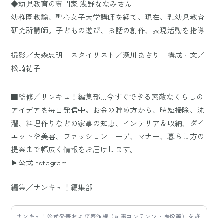
◆幼児教育の専門家 浅野ななみさん
幼稚園教諭、聖心女子大学講師を経て、現在、乳幼児教育
研究所講師。子どもの遊び、お話の創作、表現活動を指導
撮影／大森忠明 スタイリスト／深川あさり 構成・文／
松崎祐子
■監修／サンキュ！編集部…今すぐできる素敵なくらしの
アイデアを毎日発信中。お金の貯め方から、時短掃除、洗
濯、料理作りなどの家事の知恵、インテリア＆収納、ダイ
エットや美容、ファッションコーデ、マナー、暮らし方の
提案まで幅広く情報をお届けします。
▶公式Instagram
編集／サンキュ！編集部
サンキュ！公式発表および著作権（記事コンテンツ・画像等）を許