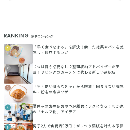
RANKING
家事ランキング
「早く食べなきゃ」を解決！余った総菜やパンを美
1
味しく保存するコツ
じつは買う必要なし？整理収納アドバイザーが実
2
践！リビングのカーテンに代わる新しい選択肢
「早く使い切らなきゃ」から解放！固まらない調味
3
料・粉もの冷凍ワザ
夏休みのお昼＆おやつが劇的にラクになる！わが家
4
の「セルフ化」アイデア
男子2人で食費月5万円！がっつり満腹を叶える予算
5