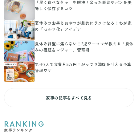
「早く食べなきゃ」を解決！余った総菜やパンを美
味しく保存するコツ
夏休みのお昼＆おやつが劇的にラクになる！わが家
の「セルフ化」アイデア
夏休み終盤に焦らない！2児ワーママが教える「夏休
みの宿題＆レジャー」管理術
男子2人で食費月5万円！がっつり満腹を叶える予算
管理ワザ
家事の記事をすべて見る
RANKING
家事ランキング