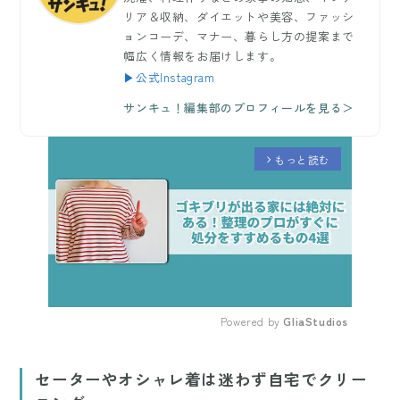
リア＆収納、ダイエットや美容、ファッシ
ョンコーデ、マナー、暮らし方の提案まで
幅広く情報をお届けします。
▶公式Instagram
サンキュ！編集部のプロフィールを見る＞
もっと読む
arrow_forward_ios
Powered by 
GliaStudios
Mute
セーターやオシャレ着は迷わず自宅でクリー