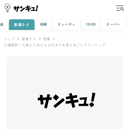
金
収納
ビューティ
100均
スーパー
家事テク
トップ
家事テク
家事
大幅節約！大物からあんなものまでお家で丸ごとクリーニング