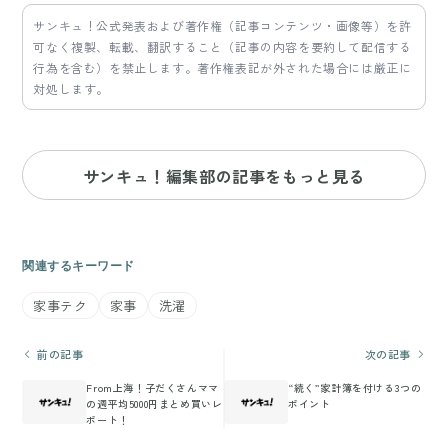
サンキュ！公式発表および著作権（記事コンテンツ・画像等）を許
可なく複製、転載、翻訳すること（記事の内容を要約して配信する
行為を含む）を禁止します。著作権表記が外された場合には厳正に
対処します。
サンキュ！編集部の記事をもっと見る
関連するキーワード
家事テク
家事
洗濯
前の記事
次の記事
From上海！子だくさんママ
“続く”家計簿を付ける3つの
の週平均5000円まとめ買いレ
ポイント
ポート！