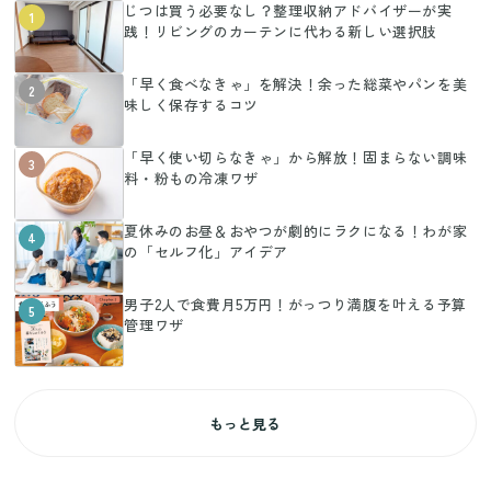
じつは買う必要なし？整理収納アドバイザーが実
1
践！リビングのカーテンに代わる新しい選択肢
「早く食べなきゃ」を解決！余った総菜やパンを美
2
味しく保存するコツ
「早く使い切らなきゃ」から解放！固まらない調味
3
料・粉もの冷凍ワザ
夏休みのお昼＆おやつが劇的にラクになる！わが家
4
の「セルフ化」アイデア
男子2人で食費月5万円！がっつり満腹を叶える予算
5
管理ワザ
もっと見る