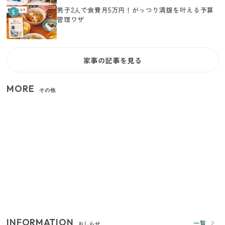
男子2人で食費月5万円！がっつり満腹を叶える予算
5
管理ワザ
家事の記事を見る
MORE
その他
【セリア】「考えた人天才！」使いやすさの工夫が
すごい大人気グッズ
【2026年夏】日本橋限定の手土産5選！老舗から新ブ
ランドまで
いまが旬の「みょうが」を買ったらやらなきゃ損！
プロが教えるみょうがの1番おいしい食べ方
INFORMATION
一覧
おしらせ