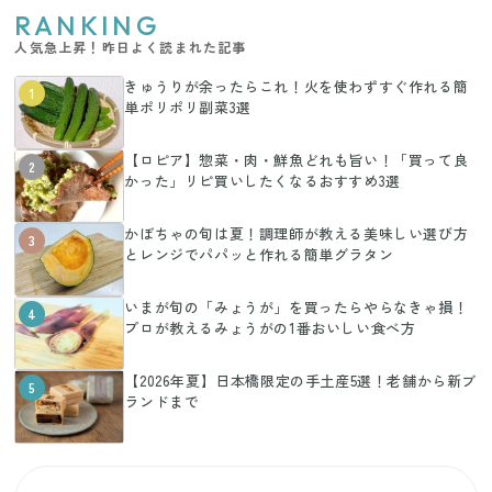
RANKING
人気急上昇！昨日よく読まれた記事
きゅうりが余ったらこれ！火を使わずすぐ作れる簡
1
単ポリポリ副菜3選
【ロピア】惣菜・肉・鮮魚どれも旨い！「買って良
2
かった」リピ買いしたくなるおすすめ3選
かぼちゃの旬は夏！調理師が教える美味しい選び方
3
とレンジでパパッと作れる簡単グラタン
いまが旬の「みょうが」を買ったらやらなきゃ損！
4
プロが教えるみょうがの1番おいしい食べ方
【2026年夏】日本橋限定の手土産5選！老舗から新ブ
5
ランドまで