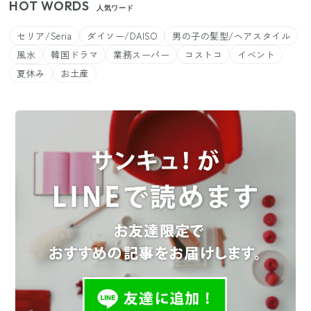
HOT WORDS
人気ワード
セリア/Seria
ダイソー/DAISO
男の子の髪型/ヘアスタイル
風水
韓国ドラマ
業務スーパー
コストコ
イベント
夏休み
お土産