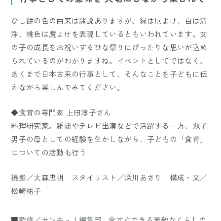
ひし餅の色の由来は諸説ありますが、緑は厄よけ、白は清
浄、桃色は魔よけを表現しているともいわれています。女
の子の成長をお祝いするひな祭りにぴったりな思いが込め
られているのがわかりますね。イベントとしてではなく、
あくまで日本古来の行事として、そんなことを子どもに伝
えながら楽しんでみてください。
◆食育の専門家 上田淳子さん
料理研究家。雑誌やテレビ出演などで活躍する一方、双子
男子の母としての経験を生かしながら、子どもの「食育」
についての活動も行う
撮影／大森忠明 スタイリスト／深川あさり 構成・文／
松崎祐子
■監修／サンキュ！編集部…今すぐできる素敵なくらしの