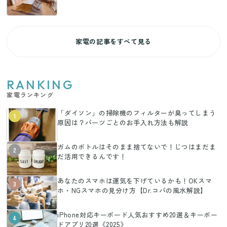
家電の記事をすべて見る
RANKING
家電ランキング
「ダイソン」の掃除機のフィルターが臭ってしまう
1
原因は？パーツごとのお手入れ方法も解説
ガムのボトルはそのまま捨てないで！じつはまだま
2
だ活用できるんです！
あなたのスマホは運気を下げているかも！OKスマ
3
ホ・NGスマホの見分け方【Dr.コパの風水解説】
iPhone対応キーボード人気おすすめ20選＆キーボー
4
ドアプリ20選《2025》