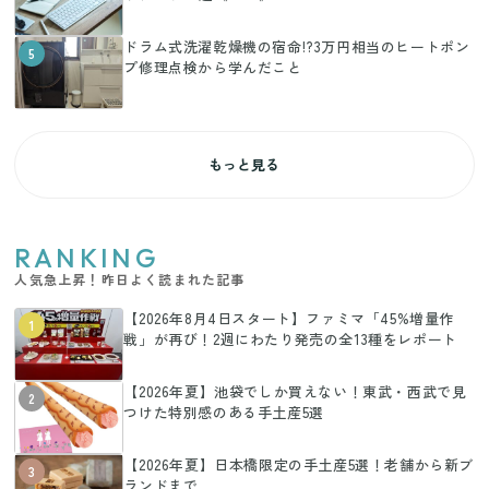
ドラム式洗濯乾燥機の宿命!?3万円相当のヒートポン
5
プ修理点検から学んだこと
もっと見る
RANKING
人気急上昇！昨日よく読まれた記事
【2026年8月4日スタート】ファミマ「45%増量作
1
戦」が再び！2週にわたり発売の全13種をレポート
【2026年夏】池袋でしか買えない！東武・西武で見
2
つけた特別感のある手土産5選
【2026年夏】日本橋限定の手土産5選！老舗から新ブ
3
ランドまで