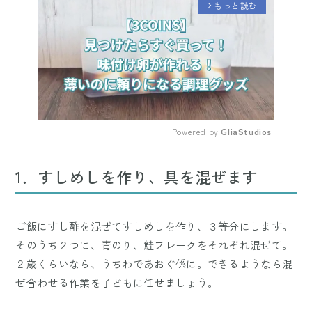
もっと読む
arrow_forward_ios
Powered by 
GliaStudios
Mute
1．すしめしを作り、具を混ぜます
ご飯にすし酢を混ぜてすしめしを作り、３等分にします。
そのうち２つに、青のり、鮭フレークをそれぞれ混ぜて。
２歳くらいなら、うちわであおぐ係に。できるようなら混
ぜ合わせる作業を子どもに任せましょう。