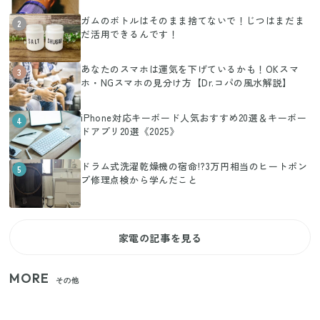
ガムのボトルはそのまま捨てないで！じつはまだま
2
だ活用できるんです！
あなたのスマホは運気を下げているかも！OKスマ
3
ホ・NGスマホの見分け方【Dr.コパの風水解説】
iPhone対応キーボード人気おすすめ20選＆キーボー
4
ドアプリ20選《2025》
ドラム式洗濯乾燥機の宿命!?3万円相当のヒートポン
5
プ修理点検から学んだこと
家電の記事を見る
MORE
その他
家族4人で100ギガ3,200円！ 今なら最大6ヵ月割引
（11/4まで）