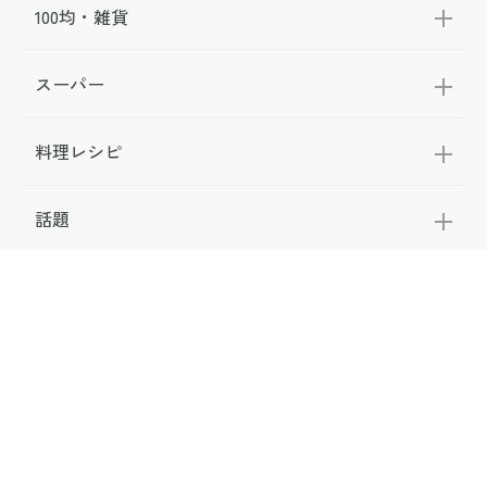
100均・雑貨
スーパー
料理レシピ
話題
FOLLOW US
公式SNS
お問い合わせ
広告掲載
利用規約
メディアポリシー
利用者情報の取り扱い
お知らせ
サンキュ！について
専門家・執筆者一覧
サンキュ！STYLEライター一覧