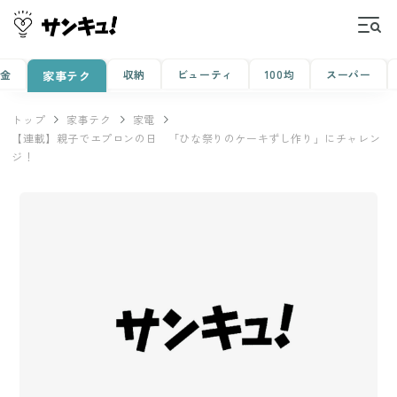
金
収納
ビューティ
100均
スーパー
家事テク
トップ
家事テク
家電
【連載】親子でエプロンの日 「ひな祭りのケーキずし作り」にチャレン
ジ！