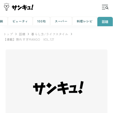
収納
ビューティ
100均
スーパー
料理レシピ
話題
トップ
話題
暮らし方/ライフスタイル
【連載】熟れすぎMANGO VOL.127