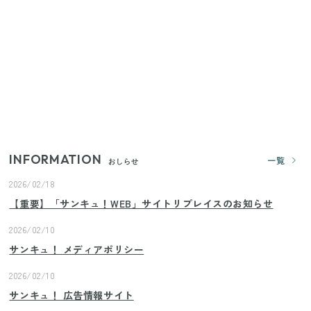
【セリア】「考えた人天才！」使いやすさの工夫が
すごい大人気グッズ
いまが旬の「みょうが」を買ったらやらなきゃ損！
プロが教えるみょうがの1番おいしい食べ方
【2026年夏】日本橋限定の手土産5選！老舗から新ブ
ランドまで
INFORMATION
一覧
おしらせ
2026/02/18
【重要】「サンキュ！WEB」サイトリプレイスのお知らせ
2026/02/10
サンキュ！ メディアポリシー
2026/02/10
サンキュ！ 広告情報サイト