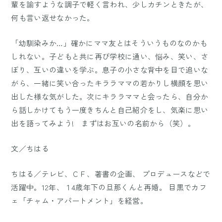
輩を諭すような調子で軽く言われ、少しカチンときたが、
何も言い返せなかった。
「幼馴染みか…」確かにママ友とはそういうものなのかも
しれない。子どもと共に再び学校に通い、悩み、笑い、さ
ぼり、互いの違いを学ぶ。息子の小さな背中を目で追いな
がら、一緒に笑い合ったキララママの若かりし横顔を思い
出した様な気がした。次にキララママと会ったら、自分か
ら話しかけてもう一度きちんと自己紹介をし、気楽に思い
出を語ってみよう! まずはお互いの名前から（笑）。
文／ちはる
ちはる／テレビ、ＣＦ、著書の企画、 プロデュースなどで
活躍中。12年、１4歳年下の旦那くんと再婚。 目黒でカフ
ェ「チャム・アパートメント」を経営。