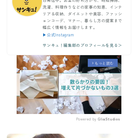
日発信中。お金の貯め方から、時短掃除、
洗濯、料理作りなどの家事の知恵、インテ
リア＆収納、ダイエットや美容、ファッシ
ョンコーデ、マナー、暮らし方の提案まで
幅広く情報をお届けします。
▶公式Instagram
サンキュ！編集部のプロフィールを見る＞
もっと読む
arrow_forward_ios
Powered by 
GliaStudios
Mute