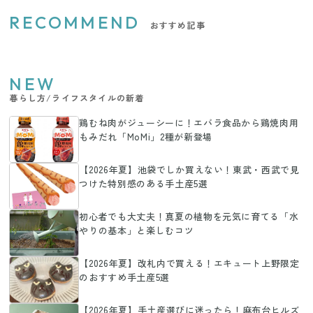
RECOMMEND
おすすめ記事
NEW
暮らし方/ライフスタイルの新着
鶏むね肉がジューシーに！エバラ食品から鶏焼肉用
もみだれ「MoMi」2種が新登場
【2026年夏】池袋でしか買えない！東武・西武で見
つけた特別感のある手土産5選
初心者でも大丈夫！真夏の植物を元気に育てる「水
やりの基本」と楽しむコツ
【2026年夏】改札内で買える！エキュート上野限定
のおすすめ手土産5選
【2026年夏】手土産選びに迷ったら！麻布台ヒルズ