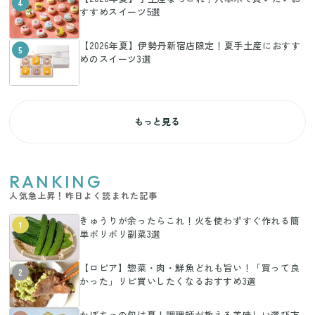
4
すすめスイーツ5選
【2026年夏】伊勢丹新宿店限定！夏手土産におすす
5
めのスイーツ3選
もっと見る
RANKING
人気急上昇！昨日よく読まれた記事
きゅうりが余ったらこれ！火を使わずすぐ作れる簡
1
単ポリポリ副菜3選
【ロピア】惣菜・肉・鮮魚どれも旨い！「買って良
2
かった」リピ買いしたくなるおすすめ3選
かぼちゃの旬は夏！調理師が教える美味しい選び方