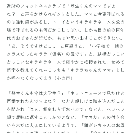
近所のフィットネスクラブで「登生くんのママですよ
ね？」と声をかけられギクリとした。ママと今更呼ばれる
のは違和感があるし、トーイというキラキラネームを公の
場で呼ばれるのも何だかこしょばい。しかも目の前の同年
代のおばさんが誰だか、もはや思い出すことができない。
「あ、そうですけど……」と戸惑うと、「小学校で一緒の
クラスだったキララ（仮名）の母です」と、結構どっこい
どっこいなキラキラネームで爽やかに挨拶された。せめて
苗字を教えてくれ～こっちも「キララちゃんのママ」とし
か呼べなくなってまう（心の声）
「登生くんも今は大学生？」「ネットニュースで見たけど
再婚されたんですよね？」などと親しげに踏み込んだこと
を聞かれ「はぁ、相変わらずおバカで」などと、ヘラヘラ
顔で曖昧に返すことしかできない。「ママ友」との付き合
いを未だに大切にしているようで、「誰ダレちゃんのお母