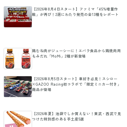
【2026年8月4日スタート】ファミマ「45%増量作
戦」が再び！2週にわたり発売の全13種をレポート
鶏むね肉がジューシーに！エバラ食品から鶏焼肉用
もみだれ「MoMi」2種が新登場
【2026年8月5日スタート】車好き必見！スシロー
×GAZOO Racing初コラボで「限定ミニカー付き」
商品が登場
【2026年夏】池袋でしか買えない！東武・西武で見
つけた特別感のある手土産5選