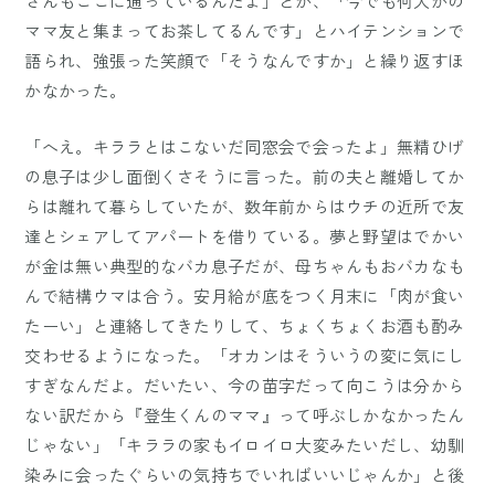
さんもここに通っているんだよ」とか、「今でも何人かの
ママ友と集まってお茶してるんです」とハイテンションで
語られ、強張った笑顔で「そうなんですか」と繰り返すほ
かなかった。
「へえ。キララとはこないだ同窓会で会ったよ」無精ひげ
の息子は少し面倒くさそうに言った。前の夫と離婚してか
らは離れて暮らしていたが、数年前からはウチの近所で友
達とシェアしてアパートを借りている。夢と野望はでかい
が金は無い典型的なバカ息子だが、母ちゃんもおバカなも
んで結構ウマは合う。安月給が底をつく月末に「肉が食い
たーい」と連絡してきたりして、ちょくちょくお酒も酌み
交わせるようになった。「オカンはそういうの変に気にし
すぎなんだよ。だいたい、今の苗字だって向こうは分から
ない訳だから『登生くんのママ』って呼ぶしかなかったん
じゃない」「キララの家もイロイロ大変みたいだし、幼馴
染みに会ったぐらいの気持ちでいればいいじゃんか」と後