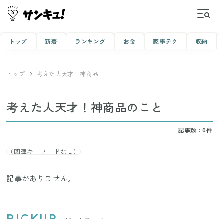
トップ
新着
ランキング
お金
家事テク
収納
トップ
考えた人天才！神商品
考えた人天才！神商品のこと
記事数：0件
（関連キーワードなし）
記事がありません。
PICKUP