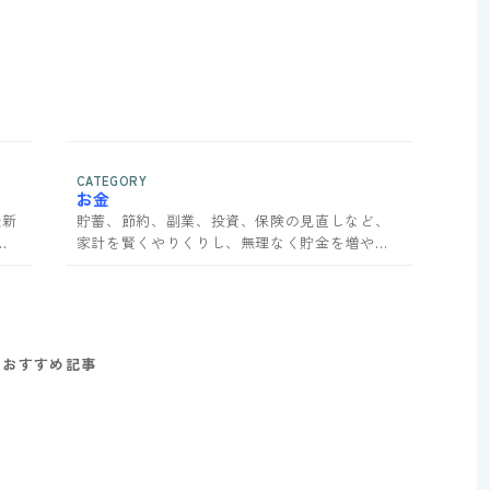
CATEGORY
お金
最新
貯蓄、節約、副業、投資、保険の見直しなど、
貨
家計を賢くやりくりし、無理なく貯金を増やす
ためのお金の情報を網羅。サンキュ！で家計管
理のコツを学ぼう。
おすすめ記事