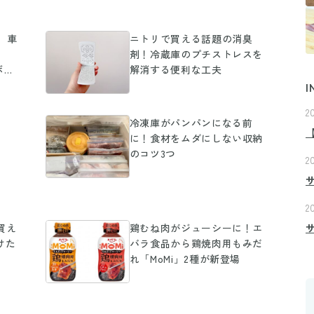
ト】車
ニトリで買える話題の消臭
剤！冷蔵庫のプチストレスを
ボで
解消する便利な工夫
品が
I
2
冷凍庫がパンパンになる前
に！食材をムダにしない収納
のコツ3つ
2
2
買え
鶏むね肉がジューシーに！エ
けた
バラ食品から鶏焼肉用もみだ
れ「MoMi」2種が新登場