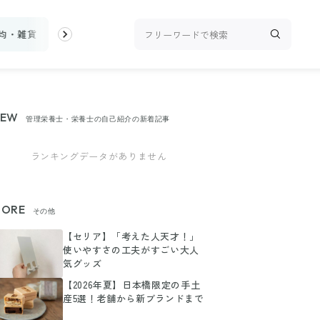
0均・雑貨
スーパー
料理レシピ
話題
トップ
新着
ラン
NEW
管理栄養士・栄養士の自己紹介の新着記事
ランキングデータがありません
ORE
その他
【セリア】「考えた人天才！」
使いやすさの工夫がすごい大人
気グッズ
【2026年夏】日本橋限定の手土
産5選！老舗から新ブランドまで