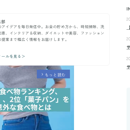
I
2
集部
のアイデアを毎日発信中。お金の貯め方から、時短掃除、洗
知恵、インテリア＆収納、ダイエットや美容、ファッション
2
の提案まで幅広く情報をお届けします。
ィールを見る＞
2
もっと読む
arrow_forward_ios