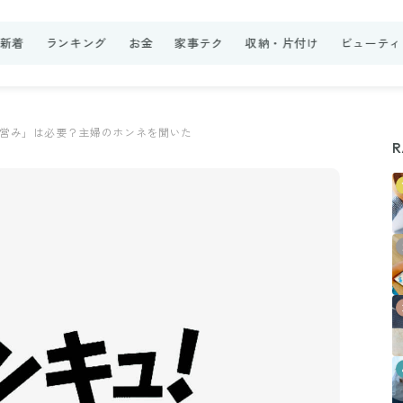
新着
ランキング
お金
家事テク
収納・片付け
ビューティ
営み」は必要？主婦のホンネを聞いた
R