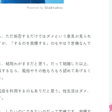
Powered by 
GliaStudios
Mute
も、ただ拒否するだけではダメという意見が見られ
すが、「するのを我慢する」のもやはり苦痛なんで
は、結局わがままだと思う。だって結婚した以上、
張するなら、風俗やその他もろもろ認めてあげるく
は。
風俗を利用するのもありだと思う。性生活はダメ、
す。
に、したいのにできないのだって苦痛です。我慢す