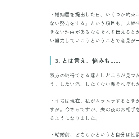
・婚姻届を提出した日、いくつか約束
ない努力をする」という項目も。夫婦
きない理由があるならそれを伝えると
い努力していこうということで意見が
3. とは言え、悩みも……
双方の納得できる落としどころが見つ
う。したい派、したくない派それぞれ
・うちは現在、私がムラムラするときが
すが。今さらですが、夫の夜のお相手
るようになりました。
・結婚前、どちらかというと自分は性