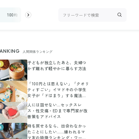
100均・雑貨
スーパー
料理レシピ
話題
ANKING
人間関係ランキング
子どもが独立したあと、夫婦つ
1
かず離れず軽やかに暮らす方法
「100円とは思えない」「クオリ
2
ティすごい」イマドキの小学生
女子が「ドはまり」する魔法の
ぬりえ
人には話せない…セックスレ
3
ス・性交痛・EDまで専門家が改
善策をアドバイス
時を戻せるなら、出会わなかっ
4
たことにしたい……嫌われるマ
マ友の特徴ランキング・ワース