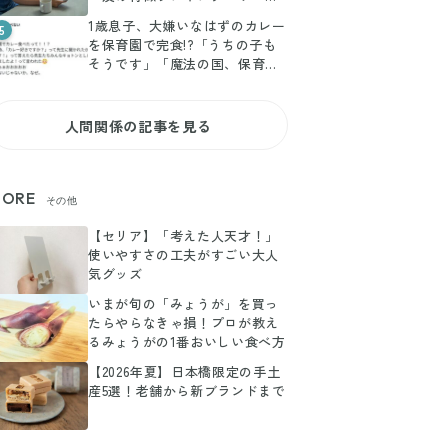
ト5
1歳息子、大嫌いなはずのカレー
5
を保育園で完食!?「うちの子も
そうです」「魔法の国、保育
園」などの声集まる
人間関係の記事を見る
ORE
その他
【セリア】「考えた人天才！」
使いやすさの工夫がすごい大人
気グッズ
いまが旬の「みょうが」を買っ
たらやらなきゃ損！プロが教え
るみょうがの1番おいしい食べ方
【2026年夏】日本橋限定の手土
産5選！老舗から新ブランドまで