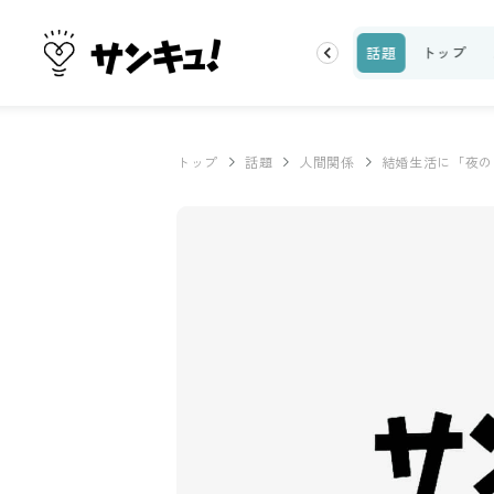
ーティ
100均・雑貨
スーパー
料理レシピ
話題
トップ
トップ
話題
人間関係
結婚生活に「夜の