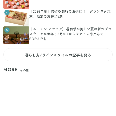
【2026年夏】帰省や旅行のお供に！「グランスタ東
4
京」限定のお弁当5選
【ムーミン アラビア】透明感が美しい夏の新作グラ
5
スウェアが登場！8月8日からはアトレ恵比寿で
POP-UPも
暮らし方/ライフスタイルの記事を見る
MORE
その他
【2026年夏】日本橋限定の手土産5選！老舗から新ブ
ランドまで
【セリア】「考えた人天才！」使いやすさの工夫が
すごい大人気グッズ
いまが旬の「みょうが」を買ったらやらなきゃ損！