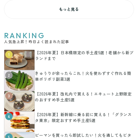
もっと見る
RANKING
人気急上昇！昨日よく読まれた記事
【2026年夏】日本橋限定の手土産5選！老舗から新ブ
1
ランドまで
きゅうりが余ったらこれ！火を使わずすぐ作れる簡
2
単ポリポリ副菜3選
【2026年夏】改札内で買える！エキュート上野限定
3
のおすすめ手土産5選
【2026年夏】新幹線に乗る前に買える！「グランス
4
タ東京」限定おすすめ手土産5選
ピーマンを買ったら即試したい！火を通してもビタ
5