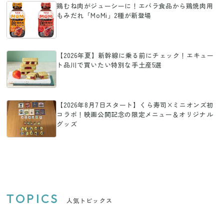
鶏むね肉がジューシーに！エバラ食品から鶏焼肉用
もみだれ「MoMi」2種が新登場
【2026年夏】新幹線に乗る前にチェック！エキュー
ト品川で買いたい特別な手土産5選
【2026年8月7日スタート】くら寿司×ミニオンズ初
コラボ！映画公開記念の限定メニュー＆オリジナル
グッズ
TOPICS
人気トピックス