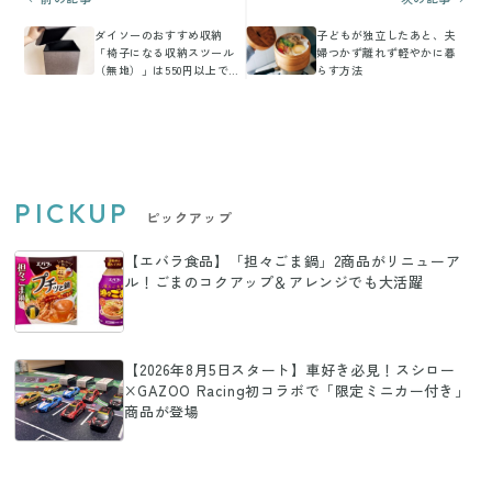
ダイソーのおすすめ収納
子どもが独立したあと、夫
「椅子になる収納スツール
婦つかず離れず軽やかに暮
（無地）」は550円以上でも
らす方法
すぐ買うべき！値段以上に
活躍する神アイテム
PICKUP
ピックアップ
【エバラ食品】「担々ごま鍋」2商品がリニューア
ル！ごまのコクアップ＆アレンジでも大活躍
【2026年8月5日スタート】車好き必見！スシロー
×GAZOO Racing初コラボで「限定ミニカー付き」
商品が登場