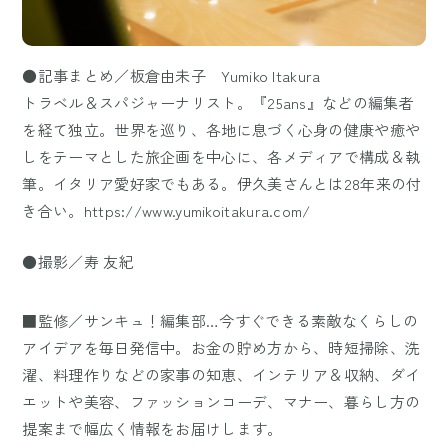
●記事まとめ／板倉由未子 Yumiko Itakura
トラベル＆スパジャーナリスト。『25ans』などの編集者
を経て独立。世界を巡り、各地に息づく心身の健康や癒や
しをテーマとした旅企画を中心に、各メディアで構成＆執
筆。イタリア愛好家でもある。伊久美さんとは28年来の付
き合い。https://www.yumikoitakura.com/
●撮影／寿 友紀
■監修／サンキュ！編集部…今すぐできる素敵なくらしの
アイデアを毎日発信中。お金の貯め方から、時短掃除、洗
濯、料理作りなどの家事の知恵、インテリア＆収納、ダイ
エットや美容、ファッションコーデ、マナー、暮らし方の
提案まで幅広く情報をお届けします。