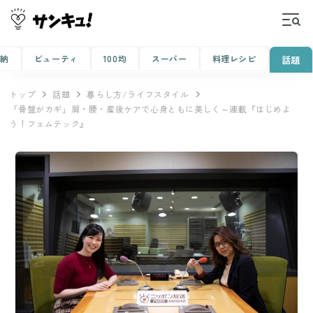
収納
ビューティ
100均
スーパー
料理レシピ
話題
トップ
話題
暮らし方/ライフスタイル
「骨盤がカギ」肩・腰・産後ケアで心身ともに美しく～連載『はじめよ
う！フェムテック』