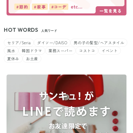
HOT WORDS
人気ワード
セリア/Seria
ダイソー/DAISO
男の子の髪型/ヘアスタイル
風水
韓国ドラマ
業務スーパー
コストコ
イベント
夏休み
お土産