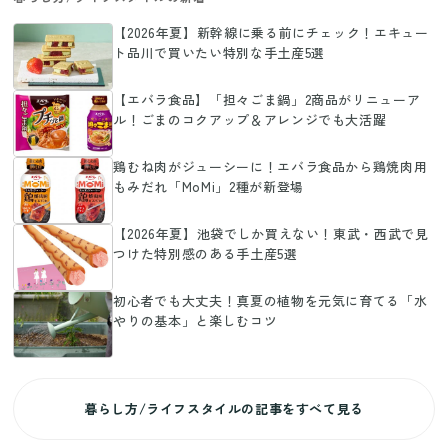
【2026年夏】新幹線に乗る前にチェック！エキュー
ト品川で買いたい特別な手土産5選
【エバラ食品】「担々ごま鍋」2商品がリニューア
ル！ごまのコクアップ＆アレンジでも大活躍
鶏むね肉がジューシーに！エバラ食品から鶏焼肉用
もみだれ「MoMi」2種が新登場
【2026年夏】池袋でしか買えない！東武・西武で見
つけた特別感のある手土産5選
初心者でも大丈夫！真夏の植物を元気に育てる「水
やりの基本」と楽しむコツ
暮らし方/ライフスタイルの記事をすべて見る