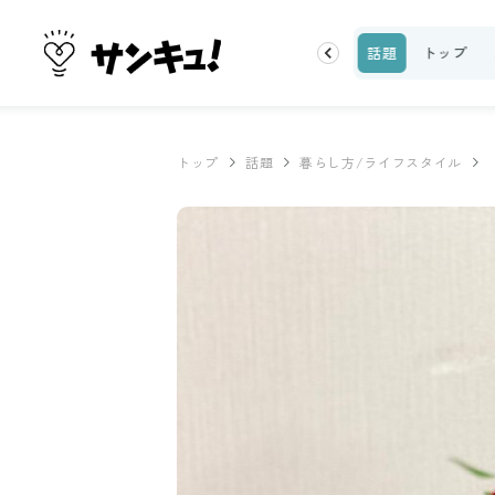
ーティ
100均・雑貨
スーパー
料理レシピ
話題
トップ
トップ
話題
暮らし方/ライフスタイル