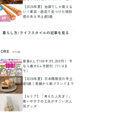
寿でPOP-UPも
【2026年夏】池袋でしか買えな
5
い！東武・西武で見つけた特別
感のある手土産5選
暮らし方/ライフスタイルの記事を見る
ORE
その他
家族4人で100ギガ3,200円！ 今
なら最大6ヵ月割引（11/4ま
で）
【2026年夏】日本橋限定の手土
産5選！老舗から新ブランドまで
【セリア】「考えた人天才！」
使いやすさの工夫がすごい大人
気グッズ