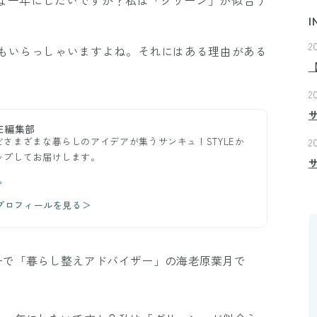
I
2
もいらっしゃいますよね。それにはある理由がある
2
E編集部
さまざまな暮らしのアイデアが集うサンキュ！STYLEか
2
ップしてお届けします。
ら
のプロフィールを見る＞
ターで「暮らし整えアドバイザー」の海老原葉月で