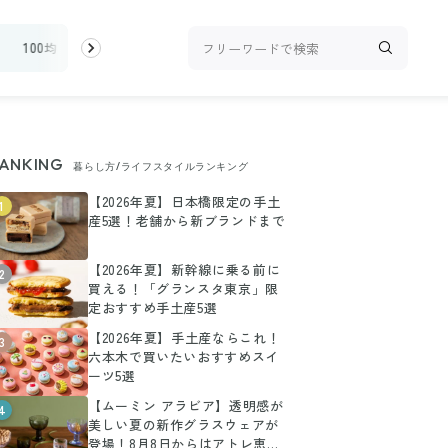
100均・雑貨
スーパー
料理レシピ
話題
ANKING
暮らし方/ライフスタイルランキング
【2026年夏】日本橋限定の手土
1
産5選！老舗から新ブランドまで
【2026年夏】新幹線に乗る前に
2
買える！「グランスタ東京」限
定おすすめ手土産5選
【2026年夏】手土産ならこれ！
3
六本木で買いたいおすすめスイ
ーツ5選
【ムーミン アラビア】透明感が
4
美しい夏の新作グラスウェアが
登場！8月8日からはアトレ恵比