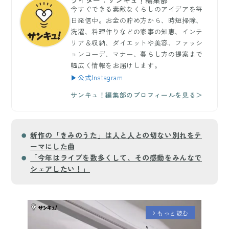
ライター：サンキュ！編集部
今すぐできる素敵なくらしのアイデアを毎
日発信中。お金の貯め方から、時短掃除、
洗濯、料理作りなどの家事の知恵、インテ
リア＆収納、ダイエットや美容、ファッシ
ョンコーデ、マナー、暮らし方の提案まで
幅広く情報をお届けします。
▶公式Instagram
サンキュ！編集部のプロフィールを見る＞
新作の「きみのうた」は人と人との切ない別れをテ
ーマにした曲
「今年はライブを数多くして、その感動をみんなで
シェアしたい！」
もっと読む
arrow_forward_ios