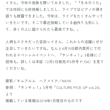
イさん。今年の抱負を聞いてみました。「『きみのうた』
では作詞にも初挑戦しましたし、ライブではピアノの弾き
語りも披露できました。今年は、ライブをたくさんやって
いきたいです。そこで最近挑戦している曲作りも形にし
て、多くの人に届けられたら最高ですね。」
人柄もステキだった安田レイさん、これからの活躍にぜひ
注目していきたいですね。なんと4月15日都内某所にて行
われるスペシャルイベントへ、『サンキュ！』3名様にご
招待も。詳しくは本誌（2月2日発売の3月号 P.134）を見て
くださいね。
撮影／キムアルム ヘアメイク／NAYA
参照：『サンキュ！』3月号「CULTURE PICK UP vol.24」
より
掲載している情報は2018年1月現在のものです