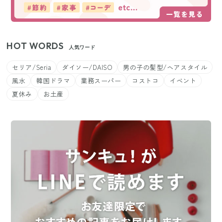
HOT WORDS
人気ワード
セリア/Seria
ダイソー/DAISO
男の子の髪型/ヘアスタイル
風水
韓国ドラマ
業務スーパー
コストコ
イベント
夏休み
お土産