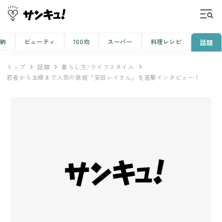
収納
ビューティ
100均
スーパー
料理レシピ
話題
トップ
話題
暮らし方/ライフスタイル
若者から主婦まで人気の歌姫「安田レイさん」を直撃インタビュー！