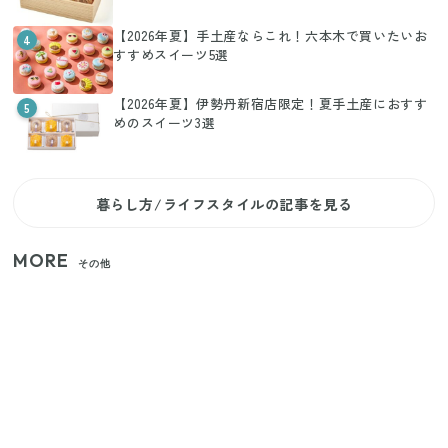
【2026年夏】手土産ならこれ！六本木で買いたいお
4
すすめスイーツ5選
【2026年夏】伊勢丹新宿店限定！夏手土産におすす
5
めのスイーツ3選
暮らし方/ライフスタイルの記事を見る
MORE
その他
いまが旬の「みょうが」を買ったらやらなきゃ損！
プロが教えるみょうがの1番おいしい食べ方
【セリア】「考えた人天才！」使いやすさの工夫が
すごい大人気グッズ
【2026年夏】日本橋限定の手土産5選！老舗から新ブ