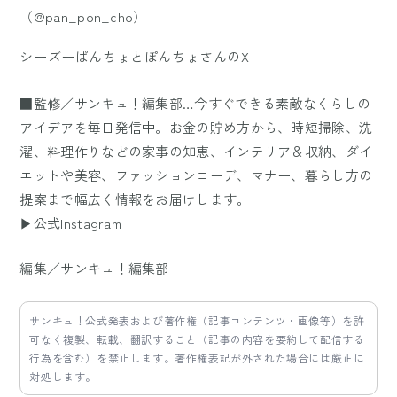
（@pan_pon_cho）
シーズーぱんちょとぽんちょさんのX
■監修／サンキュ！編集部…今すぐできる素敵なくらしの
アイデアを毎日発信中。お金の貯め方から、時短掃除、洗
濯、料理作りなどの家事の知恵、インテリア＆収納、ダイ
エットや美容、ファッションコーデ、マナー、暮らし方の
提案まで幅広く情報をお届けします。
▶公式Instagram
編集／サンキュ！編集部
サンキュ！公式発表および著作権（記事コンテンツ・画像等）を許
可なく複製、転載、翻訳すること（記事の内容を要約して配信する
行為を含む）を禁止します。著作権表記が外された場合には厳正に
対処します。