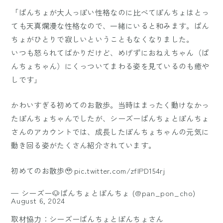
「ぱんちょが大人っぽい性格なのに比べてぽんちょはとっ
ても天真爛漫な性格なので、一緒にいると和みます。ぱん
ちょがひとりで寂しいということもなくなりました。
いつも怒られてばかりだけど、めげずにおねえちゃん（ぱ
んちょちゃん）にくっついてまわる姿を見ているのも癒や
しです」
かわいすぎる初めてのお散歩。当時はまったく動けなかっ
たぽんちょちゃんでしたが、シーズーぱんちょとぽんちょ
さんのアカウントでは、成長したぽんちょちゃんの元気に
動き回る姿がたくさん紹介されています。
初めてのお散歩🥹
pic.twitter.com/zfIPD154rj
— シーズー🐶ぱんちょとぽんちょ (@pan_pon_cho)
August 6, 2024
取材協力：シーズーぱんちょとぽんちょさん