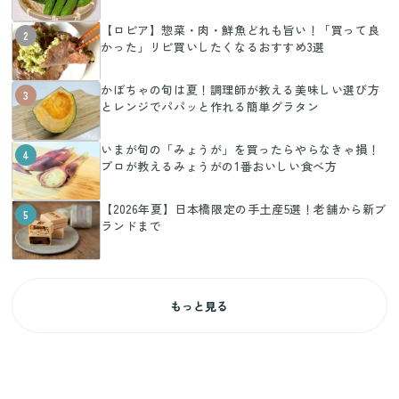
【ロピア】惣菜・肉・鮮魚どれも旨い！「買って良
2
かった」リピ買いしたくなるおすすめ3選
かぼちゃの旬は夏！調理師が教える美味しい選び方
3
とレンジでパパッと作れる簡単グラタン
いまが旬の「みょうが」を買ったらやらなきゃ損！
4
プロが教えるみょうがの1番おいしい食べ方
【2026年夏】日本橋限定の手土産5選！老舗から新ブ
5
ランドまで
もっと見る