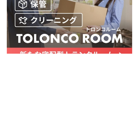
お金
家事テク