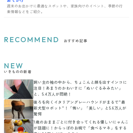
おでかけ
週末のお出かけに最適なスポットや、家族向けのイベント、季節の行
楽情報などをご紹介。
RECOMMEND
おすすめ記事
NEW
いきものの新着
飼い主の袖の中から、ちょこんと顔を出すインコに
注目！あまりのかわいさに「ぬいぐるみみたい」
と、5.4万人が悶絶！
後ろを向くイタリアングレーハウンドがまるで”最
新犬型ロボット”！「怖い」「美しい」と5.6万人が
驚愕
1歳のおままごとに付き合ってくれる優しいにゃんこ
が話題に！からっぽのお椀で「食べるマネ」をする