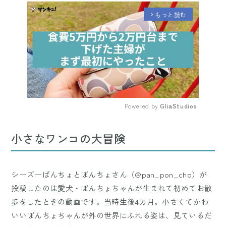
もっと読む
arrow_forward_ios
Powered by 
GliaStudios
Mute
小さなワンコの大冒険
シーズーぱんちょとぽんちょさん（@pan_pon_cho）が
投稿したのは愛犬・ぽんちょちゃんが生まれて初めてお散
歩をしたときの動画です。当時生後4カ月。小さくてかわ
いいぽんちょちゃんが外の世界にふれる姿は、見ているだ