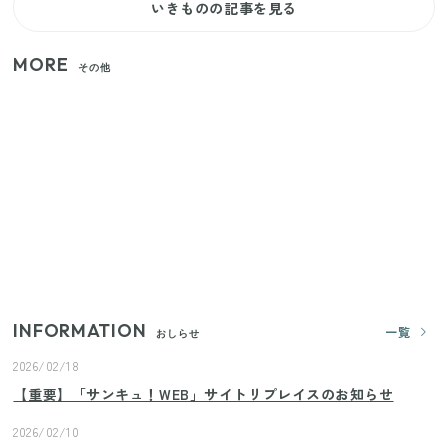
いきものの記事を見る
MORE
その他
【セリア】「考えた人天才！」使いやすさの工夫が
すごい大人気グッズ
いまが旬の「みょうが」を買ったらやらなきゃ損！
プロが教えるみょうがの1番おいしい食べ方
【2026年夏】日本橋限定の手土産5選！老舗から新ブ
ランドまで
INFORMATION
一覧
おしらせ
2026/02/18
【重要】「サンキュ！WEB」サイトリプレイスのお知らせ
2026/02/10