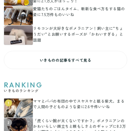
姿に2.1万人がほっこり！
愛猫たちのごはんタイム、斬新な食べ方をする猫の
姿に7.5万件ものいいね
リモコンが大好きなポメラニアン！飼い主に“ちょ
うだい”とお願いするポーズが「かわいすぎる」と
話題
いきものの記事をすべて見る
RANKING
いきものランキング
ママとパパの布団の中でスヤスヤと眠る柴犬。まる
1
で人間の子どものような姿に2.6千件いいね
「虎くらい腕が太くないですか？」ポメラニアンの
2
かわいらしい顔立ちと頼もしさとのギャップに8.3万