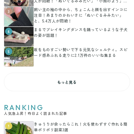
人が悶絶！「ぬいぐるみみたい」「小熊のよう」の
声
飼い主の袖の中から、ちょこんと顔を出すインコに
3
注目！あまりのかわいさに「ぬいぐるみみたい」
と、5.4万人が悶絶！
まるでブレイキングダンスを踊っているような子犬
4
の姿が話題！
坂をものすごい勢いで下る元気なシェルティ。スピ
5
ード感あふれる走りに2.1万件のいいね集まる
もっと見る
RANKING
人気急上昇！昨日よく読まれた記事
きゅうりが余ったらこれ！火を使わずすぐ作れる簡
1
単ポリポリ副菜3選