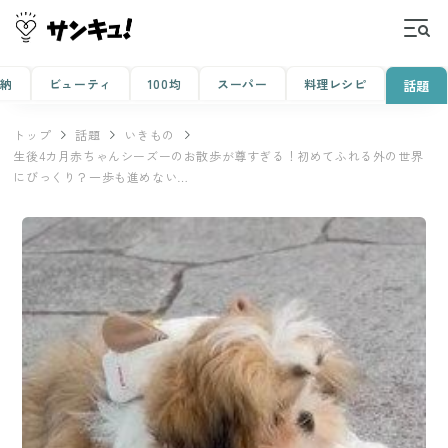
収納
ビューティ
100均
スーパー
料理レシピ
話題
トップ
話題
いきもの
生後4カ月赤ちゃんシーズーのお散歩が尊すぎる！初めてふれる外の世界
にびっくり？一歩も進めない…