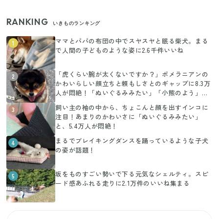
RANKING
いきものランキング
ママとパパの布団の中でスヤスヤと眠る柴犬。まる
1
で人間の子どものような姿に2.6千件いいね
「虎くらい腕が太くないですか？」ポメラニアンの
2
かわいらしい顔立ちと頼もしさとのギャップに8.3万
人が悶絶！「ぬいぐるみみたい」「小熊のよう」の
声
飼い主の袖の中から、ちょこんと顔を出すインコに
3
注目！あまりのかわいさに「ぬいぐるみみたい」
と、5.4万人が悶絶！
まるでブレイキングダンスを踊っているような子犬
4
の姿が話題！
坂をものすごい勢いで下る元気なシェルティ。スピ
5
ード感あふれる走りに2.1万件のいいね集まる