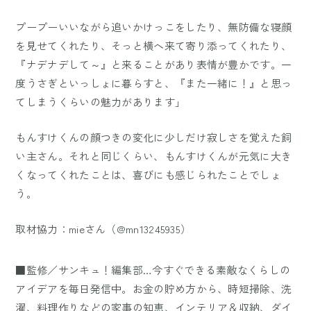
プープーいいながら追いかけっこをしたり、無防備な寝顔
を見せてくれたり、そっと横へ来て寄り添ってくれたり、
『ナデナデして～』と来ることがあり表情が豊かです。一
度うさぎといっしょに暮らすと、『また一緒に！』と思っ
てしまうくらいの魅力があります」
もんすけくんの顔つきの変化に少しだけ寂しさを覚えた飼
い主さん。それと同じくらい、もんすけくんが元気に大き
くなってくれたことは、喜びにも感じられたことでしょ
う。
取材協力：mieさん（@mn13245935）
■監修／サンキュ！編集部…今すぐできる素敵なくらしの
アイデアを毎日発信中。お金の貯め方から、時短掃除、洗
濯、料理作りなどの家事の知恵、インテリア＆収納、ダイ