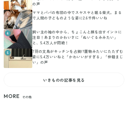
の声
ママとパパの布団の中でスヤスヤと眠る柴犬。まる
3
で人間の子どものような姿に2.6千件いいね
飼い主の袖の中から、ちょこんと顔を出すインコに
4
注目！あまりのかわいさに「ぬいぐるみみたい」
と、5.4万人が悶絶！
7羽の文鳥がキッチンを占拠!?置物みたいにたたずむ
5
姿に5.4万いいねと「かわいいがすぎる」「仲睦まじ
い」の声
いきものの記事を見る
MORE
その他
家族4人で100ギガ3,200円！ 今なら最大6ヵ月割引
（11/4まで）
【2026年夏】日本橋限定の手土産5選！老舗から新ブ