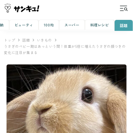
収納
ビューティ
100均
スーパー
料理レシピ
話題
トップ
話題
いきもの
うさぎのベビー期はあっという間！体重が5倍に増えたうさぎの顔つきの
変化に注目が集まる