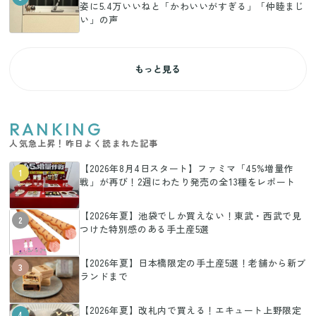
姿に5.4万いいねと「かわいいがすぎる」「仲睦まじ
い」の声
もっと見る
RANKING
人気急上昇！昨日よく読まれた記事
【2026年8月4日スタート】ファミマ「45%増量作
1
戦」が再び！2週にわたり発売の全13種をレポート
【2026年夏】池袋でしか買えない！東武・西武で見
2
つけた特別感のある手土産5選
【2026年夏】日本橋限定の手土産5選！老舗から新ブ
3
ランドまで
【2026年夏】改札内で買える！エキュート上野限定
4