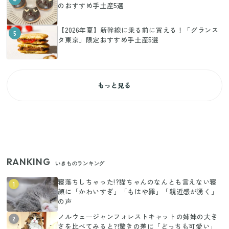
のおすすめ手土産5選
【2026年夏】新幹線に乗る前に買える！「グランス
5
タ東京」限定おすすめ手土産5選
もっと見る
RANKING
いきものランキング
寝落ちしちゃった!?猫ちゃんのなんとも言えない寝
1
顔に「かわいすぎ」「もはや罪」「親近感が湧く」
の声
ノルウェージャンフォレストキャットの姉妹の大き
2
さを比べてみると?!驚きの差に「どっちも可愛い」