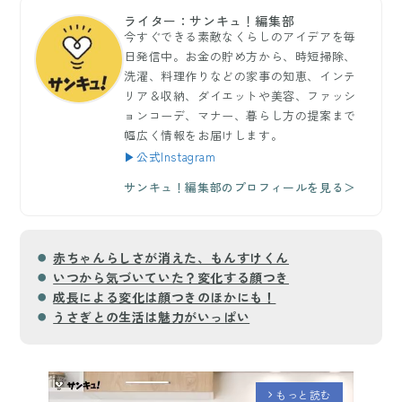
ライター：サンキュ！編集部
今すぐできる素敵なくらしのアイデアを毎
日発信中。お金の貯め方から、時短掃除、
洗濯、料理作りなどの家事の知恵、インテ
リア＆収納、ダイエットや美容、ファッシ
ョンコーデ、マナー、暮らし方の提案まで
幅広く情報をお届けします。
▶公式Instagram
サンキュ！編集部のプロフィールを見る＞
赤ちゃんらしさが消えた、もんすけくん
いつから気づいていた？変化する顔つき
成長による変化は顔つきのほかにも！
うさぎとの生活は魅力がいっぱい
もっと読む
arrow_forward_ios