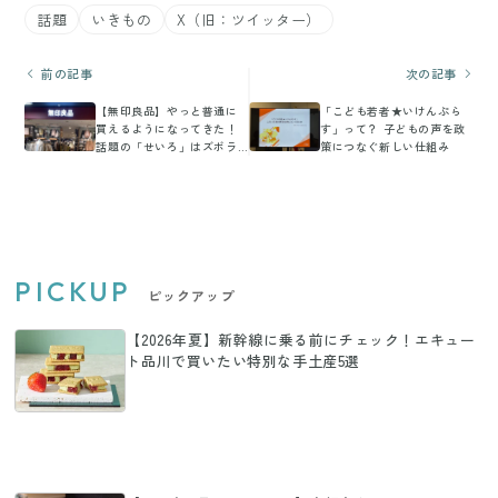
話題
いきもの
X（旧：ツイッター）
前の記事
次の記事
【無印良品】やっと普通に
「こども若者★いけんぷら
買えるようになってきた！
す」って？ 子どもの声を政
話題の「せいろ」はズボラ
策につなぐ新しい仕組み
さんにぴったり！＆超簡単
おすすめレシピ
PICKUP
ピックアップ
【2026年夏】新幹線に乗る前にチェック！エキュー
ト品川で買いたい特別な手土産5選