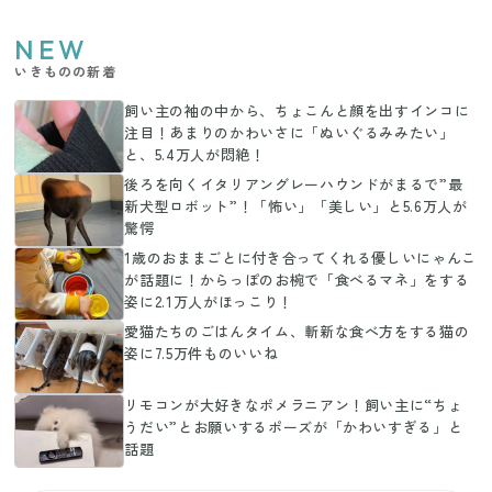
NEW
いきものの新着
飼い主の袖の中から、ちょこんと顔を出すインコに
注目！あまりのかわいさに「ぬいぐるみみたい」
と、5.4万人が悶絶！
後ろを向くイタリアングレーハウンドがまるで”最
新犬型ロボット”！「怖い」「美しい」と5.6万人が
驚愕
1歳のおままごとに付き合ってくれる優しいにゃんこ
が話題に！からっぽのお椀で「食べるマネ」をする
姿に2.1万人がほっこり！
愛猫たちのごはんタイム、斬新な食べ方をする猫の
姿に7.5万件ものいいね
リモコンが大好きなポメラニアン！飼い主に“ちょ
うだい”とお願いするポーズが「かわいすぎる」と
話題