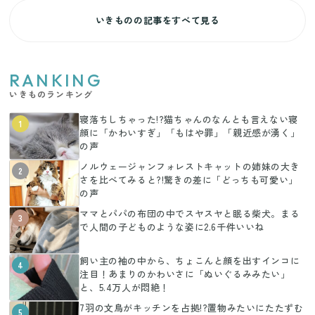
いきものの記事をすべて見る
RANKING
いきものランキング
寝落ちしちゃった!?猫ちゃんのなんとも言えない寝
1
顔に「かわいすぎ」「もはや罪」「親近感が湧く」
の声
ノルウェージャンフォレストキャットの姉妹の大き
2
さを比べてみると?!驚きの差に「どっちも可愛い」
の声
ママとパパの布団の中でスヤスヤと眠る柴犬。まる
3
で人間の子どものような姿に2.6千件いいね
飼い主の袖の中から、ちょこんと顔を出すインコに
4
注目！あまりのかわいさに「ぬいぐるみみたい」
と、5.4万人が悶絶！
7羽の文鳥がキッチンを占拠!?置物みたいにたたずむ
5