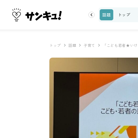
ーティ
100均・雑貨
スーパー
料理レシピ
話題
トップ
トップ
話題
子育て
「こども若者★いけ