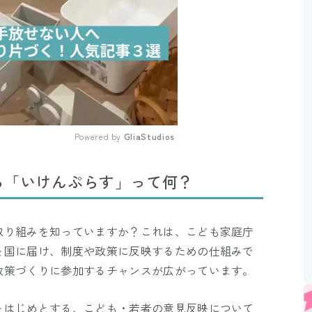
Powered by 
GliaStudios
Mute
る「いけんぷらす」って何？
取り組みを知っていますか？これは、こども家庭庁
を国に届け、制度や政策に反映するための仕組みで
政策づくりに参加するチャンスが広がっています。
をはじめとする、こども・若者の意見反映について