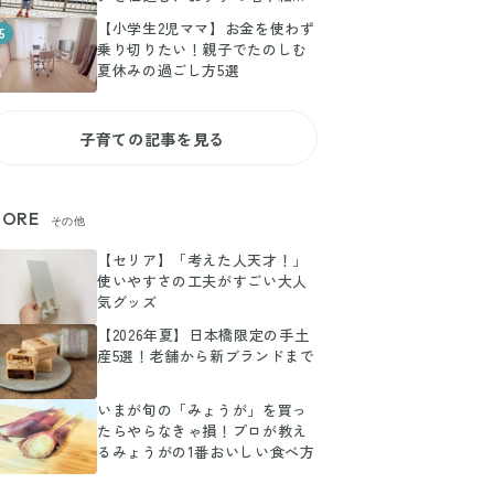
選
【小学生2児ママ】お金を使わず
5
乗り切りたい！親子でたのしむ
夏休みの過ごし方5選
子育ての記事を見る
ORE
その他
【セリア】「考えた人天才！」
使いやすさの工夫がすごい大人
気グッズ
【2026年夏】日本橋限定の手土
産5選！老舗から新ブランドまで
いまが旬の「みょうが」を買っ
たらやらなきゃ損！プロが教え
るみょうがの1番おいしい食べ方