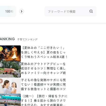
100均・雑貨
スーパー
料理レシピ
話題
ANKING
子育てランキング
【夏休みの「ここ行きたい！」
1
を涼しく叶える】夏の夜をじっ
くり味わうスペシャル絵本4選！
夏休みのアウトドアデビューを
2
成功させるコツ！無理なく楽し
めるファミリー向けキャンプ術
子どもの急な発熱やケガにも慌
3
てない！看護師ママが実際に常
備する救急セットと備蓄のコツ
（2歳〜）【旅行・帰省をラクに
4
する！】乗る前から旅のワクワ
クを仕込む、おすすめ電車絵本3