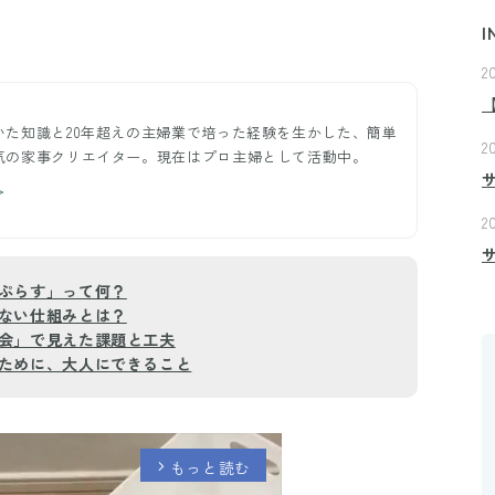
I
2
いた知識と20年超えの主婦業で培った経験を生かした、簡単
2
気の家事クリエイター。現在はプロ主婦として活動中。
＞
2
ぷらす」って何？
ない仕組みとは？
会」で見えた課題と工夫
ために、大人にできること
もっと読む
arrow_forward_ios