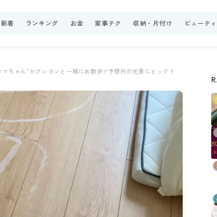
新着
ランキング
お金
家事テク
収納・片付け
ビューテ
タマちゃん”がクレヨンと一緒にお散歩?!予想外の光景にビックリ
R