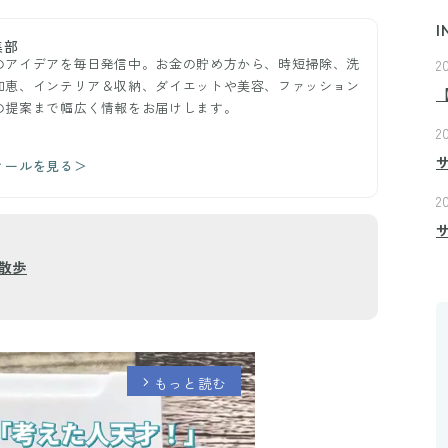
I
集部
のアイデアを毎日発信中。お金の貯め方から、時短掃除、洗
2
知恵、インテリア＆収納、ダイエットや美容、ファッション
の提案まで幅広く情報をお届けします。
2
ィールを見る＞
2
散歩
もっと読む
arrow_forward_ios