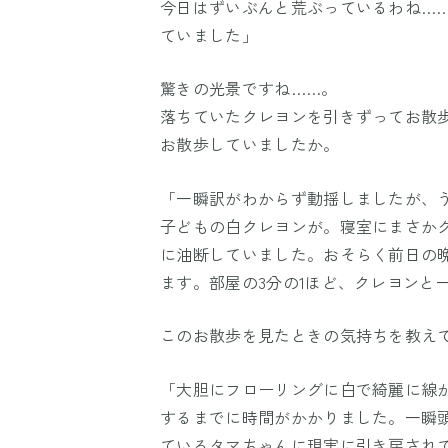
今日はずいぶんと荒ぶっているわね…
ていました」
驚きの光景ですね……。
落ちていたクレヨンを引きずってお散
お散歩していましたか。
「一瞬訳がわからず動揺しましたが、
子どもの白クレヨンが。寝室にまさか
に油断していました。おそらく前日の
ます。部屋の3分の1ほど、クレヨンと
このお散歩を見たときの気持ちを教え
「大胆にフローリングに白で綺麗に線
するまでに時間がかかりました。一瞬
ているタマちゃんに現実に引き戻され