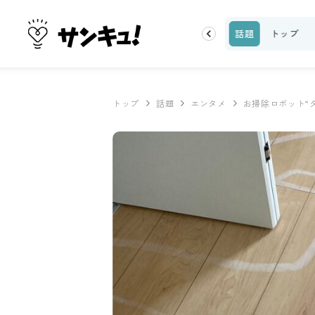
ーティ
100均・雑貨
スーパー
料理レシピ
話題
トップ
トップ
話題
エンタメ
お掃除ロボット“