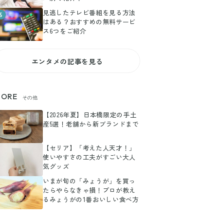
見逃したテレビ番組を見る方法
5
はある？おすすめの無料サービ
ス6つをご紹介
エンタメの記事を見る
ORE
その他
【2026年夏】日本橋限定の手土
産5選！老舗から新ブランドまで
【セリア】「考えた人天才！」
使いやすさの工夫がすごい大人
気グッズ
いまが旬の「みょうが」を買っ
たらやらなきゃ損！プロが教え
るみょうがの1番おいしい食べ方