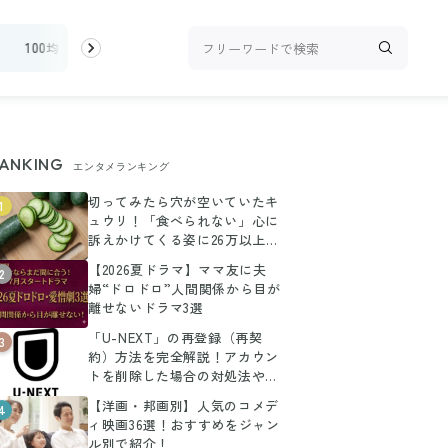
ィ
100均・雑貨
スーパー
料理レシピ
話題
ANKING
エンタメランキング
切ってみたら穴が空いていたキ
1
ュウリ！「食べられない」心に
訴えかけてくる姿に26万以上の
いいね
【2026夏ドラマ】ママ友に夫
2
婦“ドロドロ”人間関係から目が
離せないドラマ3選
「U-NEXT」の再登録（再契
3
約）方法を完全解説！アカウン
トを削除した場合の対処法や注
意点も併せてご紹介
【洋画・邦画別】人気のコメデ
4
ィ映画36選！おすすめをジャン
ル別で紹介！