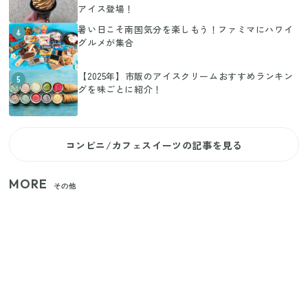
アイス登場！
暑い日こそ南国気分を楽しもう！ファミマにハワイ
4
グルメが集合
【2025年】市販のアイスクリームおすすめランキン
5
グを味ごとに紹介！
コンビニ/カフェスイーツの記事を見る
MORE
その他
いまが旬の「みょうが」を買ったらやらなきゃ損！
プロが教えるみょうがの1番おいしい食べ方
【セリア】「考えた人天才！」使いやすさの工夫が
すごい大人気グッズ
【2026年夏】日本橋限定の手土産5選！老舗から新ブ