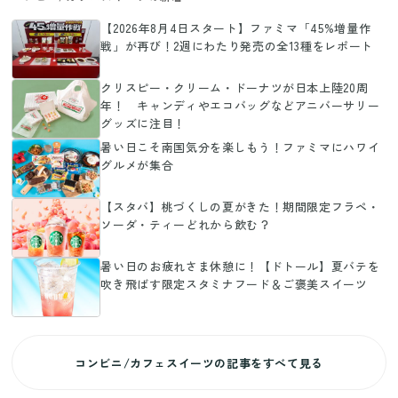
【2026年8月4日スタート】ファミマ「45%増量作
戦」が再び！2週にわたり発売の全13種をレポート
クリスピー・クリーム・ドーナツが日本上陸20周
年！ キャンディやエコバッグなどアニバーサリー
グッズに注目！
暑い日こそ南国気分を楽しもう！ファミマにハワイ
グルメが集合
【スタバ】桃づくしの夏がきた！期間限定フラペ・
ソーダ・ティーどれから飲む？
暑い日のお疲れさま休憩に！【ドトール】夏バテを
吹き飛ばす限定スタミナフード＆ご褒美スイーツ
コンビニ/カフェスイーツの記事をすべて見る