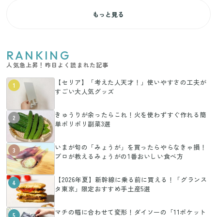
もっと見る
RANKING
人気急上昇！昨日よく読まれた記事
【セリア】「考えた人天才！」使いやすさの工夫が
1
すごい大人気グッズ
きゅうりが余ったらこれ！火を使わずすぐ作れる簡
2
単ポリポリ副菜3選
いまが旬の「みょうが」を買ったらやらなきゃ損！
3
プロが教えるみょうがの1番おいしい食べ方
【2026年夏】新幹線に乗る前に買える！「グランス
4
タ東京」限定おすすめ手土産5選
マチの幅に合わせて変形！ダイソーの「11ポケット
5