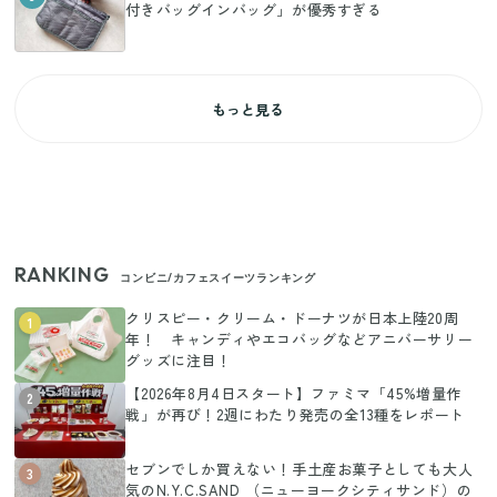
付きバッグインバッグ」が優秀すぎる
もっと見る
RANKING
コンビニ/カフェスイーツランキング
クリスピー・クリーム・ドーナツが日本上陸20周
1
年！ キャンディやエコバッグなどアニバーサリー
グッズに注目！
【2026年8月4日スタート】ファミマ「45%増量作
2
戦」が再び！2週にわたり発売の全13種をレポート
セブンでしか買えない！手土産お菓子としても大人
3
気のN.Y.C.SAND （ニューヨークシティサンド）の