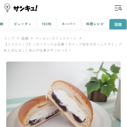
収納
ビューティ
100均
スーパー
料理レシピ
話題
トップ
話題
コンビニ/カフェスイーツ
【ミニストップ】このバランスが正解！ホイップ好きのぎっしりホイップ
あんぱんはこしあんの仕事がすごかった！