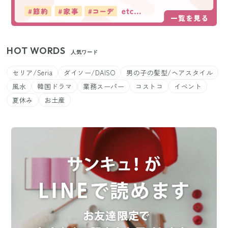
HOT WORDS
人気ワード
セリア/Seria
ダイソー/DAISO
男の子の髪型/ヘアスタイル
風水
韓国ドラマ
業務スーパー
コストコ
イベント
夏休み
お土産