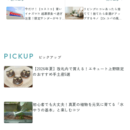
今だけ！【コストコ】青い
リビングにコレあったら捨
イナズマ?! 超濃厚食べ過ぎ
てて！捨てたら金運がアッ
注意！限定サンダーがモリ
プするモノ【Dr.コパの風水
モリ
解説】
PICKUP
ピックアップ
【2026年夏】改札内で買える！エキュート上野限定
のおすすめ手土産5選
初心者でも大丈夫！真夏の植物を元気に育てる「水
やりの基本」と楽しむコツ