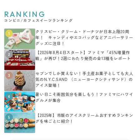
RANKING
コンビニ/カフェスイーツランキング
クリスピー・クリーム・ドーナツが日本上陸20周
1
年！ キャンディやエコバッグなどアニバーサリー
グッズに注目！
【2026年8月4日スタート】ファミマ「45%増量作
2
戦」が再び！2週にわたり発売の全13種をレポート
セブンでしか買えない！手土産お菓子としても大人
3
気のN.Y.C.SAND （ニューヨークシティサンド）の
アイス登場！
暑い日こそ南国気分を楽しもう！ファミマにハワイ
4
グルメが集合
【2025年】市販のアイスクリームおすすめランキン
5
グを味ごとに紹介！