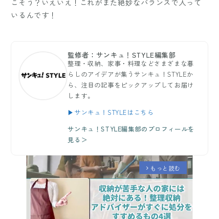
こそう？いえいえ！これがまた絶妙なバランスで入って
いるんです！
監修者：サンキュ！STYLE編集部
整理・収納、家事・料理などさまざまな暮
らしのアイデアが集うサンキュ！STYLEか
ら、注目の記事をピックアップしてお届け
します。
▶サンキュ！STYLEはこちら
サンキュ！STYLE編集部のプロフィールを
見る＞
もっと読む
arrow_forward_ios