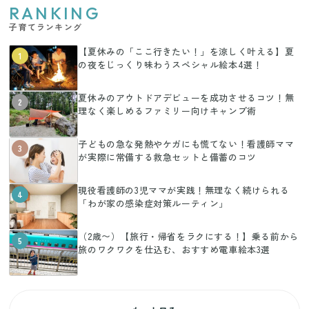
RANKING
子育てランキング
【夏休みの「ここ行きたい！」を涼しく叶える】夏
1
の夜をじっくり味わうスペシャル絵本4選！
夏休みのアウトドアデビューを成功させるコツ！無
2
理なく楽しめるファミリー向けキャンプ術
子どもの急な発熱やケガにも慌てない！看護師ママ
3
が実際に常備する救急セットと備蓄のコツ
現役看護師の3児ママが実践！無理なく続けられる
4
「わが家の感染症対策ルーティン」
（2歳〜）【旅行・帰省をラクにする！】乗る前から
5
旅のワクワクを仕込む、おすすめ電車絵本3選