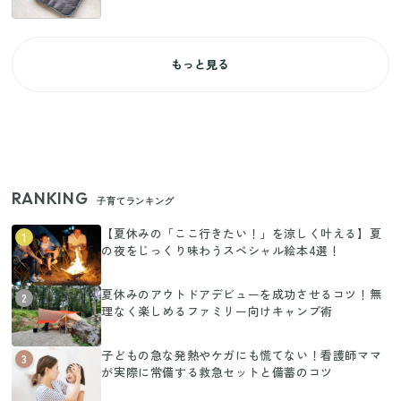
もっと見る
RANKING
子育てランキング
【夏休みの「ここ行きたい！」を涼しく叶える】夏
1
の夜をじっくり味わうスペシャル絵本4選！
夏休みのアウトドアデビューを成功させるコツ！無
2
理なく楽しめるファミリー向けキャンプ術
子どもの急な発熱やケガにも慌てない！看護師ママ
3
が実際に常備する救急セットと備蓄のコツ