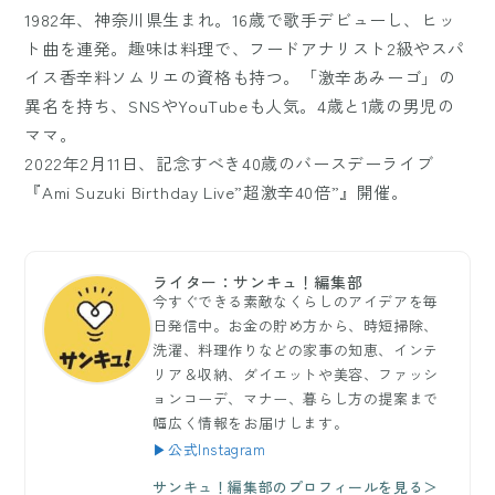
1982年、神奈川県生まれ。16歳で歌手デビューし、ヒッ
ト曲を連発。趣味は料理で、フードアナリスト2級やスパ
イス香辛料ソムリエの資格も持つ。「激辛あみーゴ」の
異名を持ち、SNSやYouTubeも人気。4歳と1歳の男児の
ママ。
2022年2月11日、記念すべき40歳のバースデーライブ
『Ami Suzuki Birthday Live”超激辛40倍”』開催。
ライター：サンキュ！編集部
今すぐできる素敵なくらしのアイデアを毎
日発信中。お金の貯め方から、時短掃除、
洗濯、料理作りなどの家事の知恵、インテ
リア＆収納、ダイエットや美容、ファッシ
ョンコーデ、マナー、暮らし方の提案まで
幅広く情報をお届けします。
▶公式Instagram
サンキュ！編集部のプロフィールを見る＞