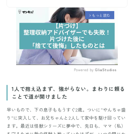
もっと読む
arrow_forward_ios
Powered by 
GliaStudios
Mute
1人で抱え込まず、強がらない。まわりに頼る
ことで道が開けました
早いもので、下の息子ももうすぐ2歳。ついに”やんちゃ盛
り”に突入して、お兄ちゃんと2人して家中を駆け回ってい
ます。最近は怪獣シリーズに夢中で、先日も、ママ（私）
を守るために敵の怪獣と戦っていたはずが、いつの間にか