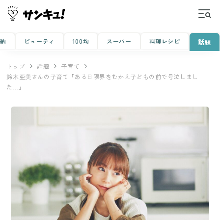
収納
ビューティ
100均
スーパー
料理レシピ
話題
トップ
話題
子育て
鈴木亜美さんの子育て「ある日限界をむかえ子どもの前で号泣しまし
た…」