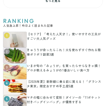
もっと見る
RANKING
人気急上昇！昨日よく読まれた記事
【セリア】「考えた人天才！」使いやすさの工夫が
1
すごい大人気グッズ
きゅうりが余ったらこれ！火を使わずすぐ作れる簡
2
単ポリポリ副菜3選
いまが旬の「みょうが」を買ったらやらなきゃ損！
3
プロが教えるみょうがの1番おいしい食べ方
【2026年夏】新幹線に乗る前に買える！「グランス
4
タ東京」限定おすすめ手土産5選
マチの幅に合わせて変形！ダイソーの「11ポケット
5
付きバッグインバッグ」が優秀すぎる