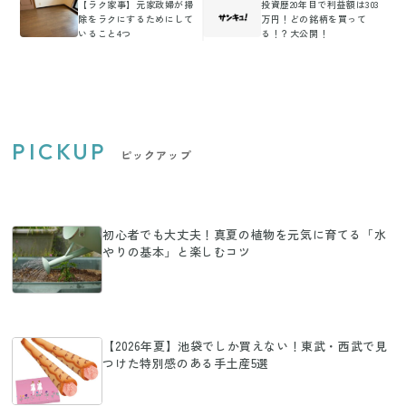
【ラク家事】元家政婦が掃
投資歴20年目で利益額は303
除をラクにするためにして
万円！どの銘柄を買って
いること4つ
る！？大公開！
PICKUP
ピックアップ
初心者でも大丈夫！真夏の植物を元気に育てる「水
やりの基本」と楽しむコツ
【2026年夏】池袋でしか買えない！東武・西武で見
つけた特別感のある手土産5選