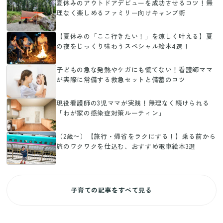
夏休みのアウトドアデビューを成功させるコツ！無
理なく楽しめるファミリー向けキャンプ術
【夏休みの「ここ行きたい！」を涼しく叶える】夏
の夜をじっくり味わうスペシャル絵本4選！
子どもの急な発熱やケガにも慌てない！看護師ママ
が実際に常備する救急セットと備蓄のコツ
現役看護師の3児ママが実践！無理なく続けられる
「わが家の感染症対策ルーティン」
（2歳〜）【旅行・帰省をラクにする！】乗る前から
旅のワクワクを仕込む、おすすめ電車絵本3選
子育ての記事をすべて見る