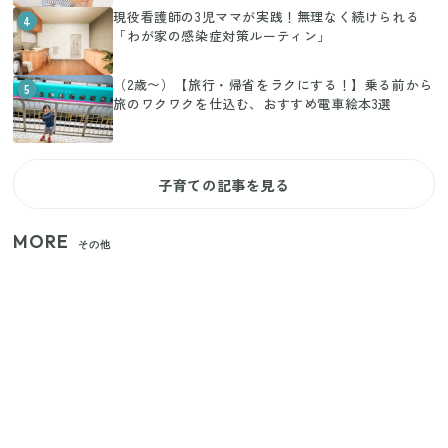
現役看護師の3児ママが実践！無理なく続けられる
4
「わが家の感染症対策ルーティン」
（2歳〜）【旅行・帰省をラクにする！】乗る前から
5
旅のワクワクを仕込む、おすすめ電車絵本3選
子育ての記事を見る
MORE
その他
いまが旬の「みょうが」を買ったらやらなきゃ損！
プロが教えるみょうがの1番おいしい食べ方
【セリア】「考えた人天才！」使いやすさの工夫が
すごい大人気グッズ
【2026年夏】日本橋限定の手土産5選！老舗から新ブ
ランドまで