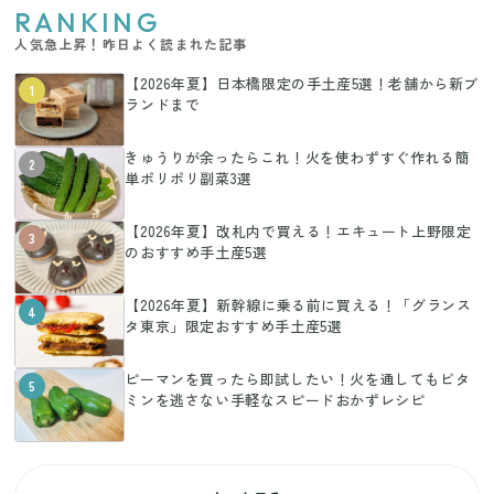
RANKING
人気急上昇！昨日よく読まれた記事
【2026年夏】日本橋限定の手土産5選！老舗から新ブ
1
ランドまで
きゅうりが余ったらこれ！火を使わずすぐ作れる簡
2
単ポリポリ副菜3選
【2026年夏】改札内で買える！エキュート上野限定
3
のおすすめ手土産5選
【2026年夏】新幹線に乗る前に買える！「グランス
4
タ東京」限定おすすめ手土産5選
ピーマンを買ったら即試したい！火を通してもビタ
5
ミンを逃さない手軽なスピードおかずレシピ