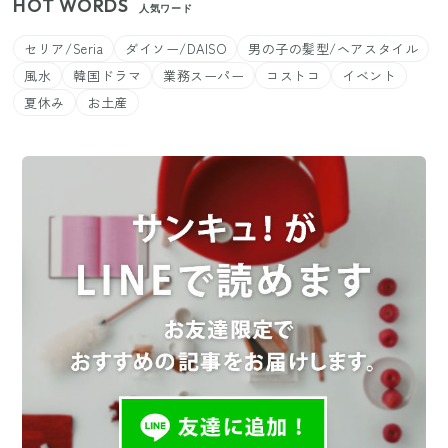
HOT WORDS
人気ワード
セリア/Seria
ダイソー/DAISO
男の子の髪型/ヘアスタイル
風水
韓国ドラマ
業務スーパー
コストコ
イベント
夏休み
お土産