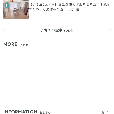
【小学生2児ママ】お金を使わず乗り切りたい！親子
5
でたのしむ夏休みの過ごし方5選
子育ての記事を見る
MORE
その他
【セリア】「考えた人天才！」使いやすさの工夫が
すごい大人気グッズ
【2026年夏】日本橋限定の手土産5選！老舗から新ブ
ランドまで
いまが旬の「みょうが」を買ったらやらなきゃ損！
プロが教えるみょうがの1番おいしい食べ方
INFORMATION
一覧
おしらせ