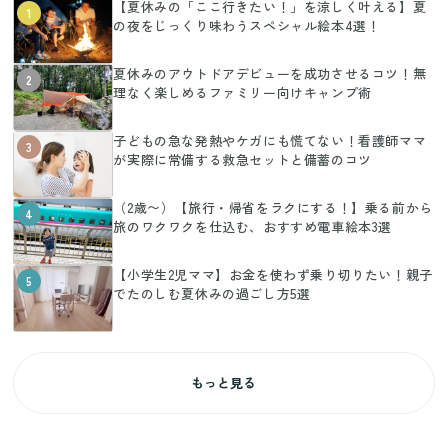
【夏休みの「ここ行きたい！」を涼しく叶える】夏
1
の夜をじっくり味わうスペシャル絵本4選！
夏休みのアウトドアデビューを成功させるコツ！無
2
理なく楽しめるファミリー向けキャンプ術
子どもの急な発熱やケガにも慌てない！看護師ママ
3
が実際に常備する救急セットと備蓄のコツ
（2歳〜）【旅行・帰省をラクにする！】乗る前から
4
旅のワクワクを仕込む、おすすめ電車絵本3選
【小学生2児ママ】お金を使わず乗り切りたい！親子
5
でたのしむ夏休みの過ごし方5選
もっと見る