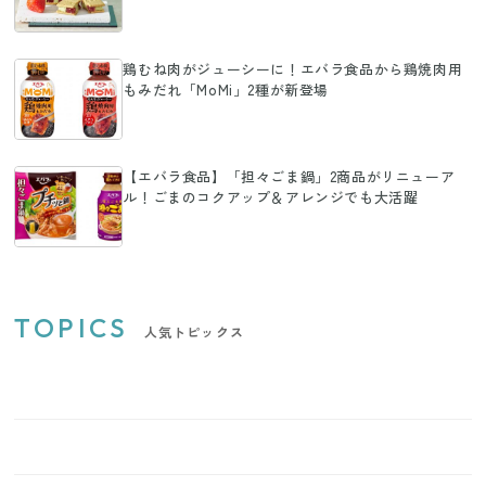
鶏むね肉がジューシーに！エバラ食品から鶏焼肉用
もみだれ「MoMi」2種が新登場
【エバラ食品】「担々ごま鍋」2商品がリニューア
ル！ごまのコクアップ＆アレンジでも大活躍
TOPICS
人気トピックス