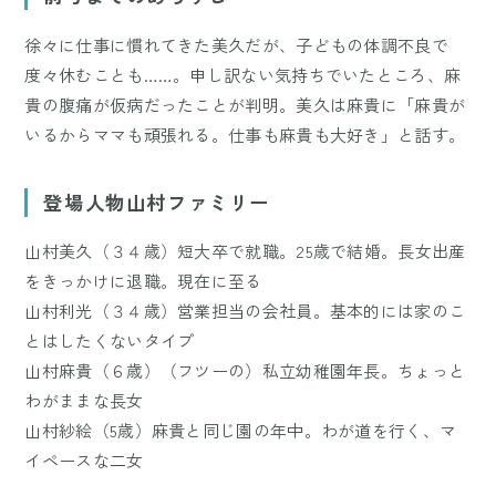
徐々に仕事に慣れてきた美久だが、子どもの体調不良で
度々休むことも……。申し訳ない気持ちでいたところ、麻
貴の腹痛が仮病だったことが判明。美久は麻貴に「麻貴が
いるからママも頑張れる。仕事も麻貴も大好き」と話す。
登場人物山村ファミリー
山村美久（３４歳）短大卒で就職。25歳で結婚。長女出産
をきっかけに退職。現在に至る
山村利光（３４歳）営業担当の会社員。基本的には家のこ
とはしたくないタイプ
山村麻貴（６歳）（フツーの）私立幼稚園年長。ちょっと
わがままな長女
山村紗絵（5歳）麻貴と同じ園の年中。わが道を行く、マ
イペースな二女