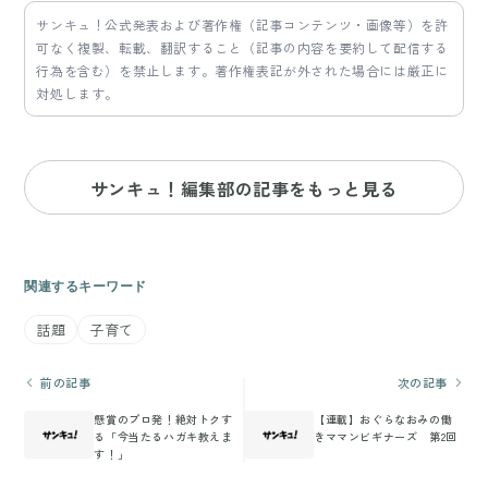
サンキュ！公式発表および著作権（記事コンテンツ・画像等）を許
可なく複製、転載、翻訳すること（記事の内容を要約して配信する
行為を含む）を禁止します。著作権表記が外された場合には厳正に
対処します。
サンキュ！編集部の記事をもっと見る
関連するキーワード
話題
子育て
前の記事
次の記事
懸賞のプロ発！絶対トクす
【連載】おぐらなおみの働
る「今当たるハガキ教えま
きママンビギナーズ 第2回
す！」