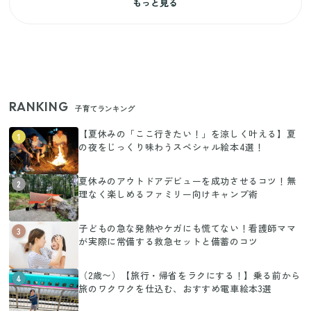
もっと見る
RANKING
子育てランキング
【夏休みの「ここ行きたい！」を涼しく叶える】夏
1
の夜をじっくり味わうスペシャル絵本4選！
夏休みのアウトドアデビューを成功させるコツ！無
2
理なく楽しめるファミリー向けキャンプ術
子どもの急な発熱やケガにも慌てない！看護師ママ
3
が実際に常備する救急セットと備蓄のコツ
（2歳〜）【旅行・帰省をラクにする！】乗る前から
4
旅のワクワクを仕込む、おすすめ電車絵本3選