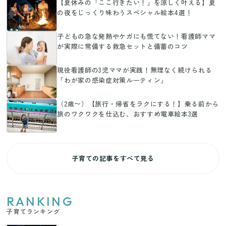
【夏休みの「ここ行きたい！」を涼しく叶える】夏
の夜をじっくり味わうスペシャル絵本4選！
子どもの急な発熱やケガにも慌てない！看護師ママ
が実際に常備する救急セットと備蓄のコツ
現役看護師の3児ママが実践！無理なく続けられる
「わが家の感染症対策ルーティン」
（2歳〜）【旅行・帰省をラクにする！】乗る前から
旅のワクワクを仕込む、おすすめ電車絵本3選
子育ての記事をすべて見る
RANKING
子育てランキング