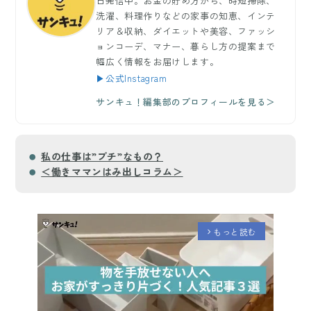
日発信中。お金の貯め方から、時短掃除、
洗濯、料理作りなどの家事の知恵、インテ
リア＆収納、ダイエットや美容、ファッシ
ョンコーデ、マナー、暮らし方の提案まで
幅広く情報をお届けします。
▶公式Instagram
サンキュ！編集部のプロフィールを見る＞
私の仕事は”プチ”なもの？
＜働きママンはみ出しコラム＞
もっと読む
arrow_forward_ios