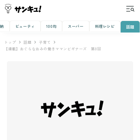
収納
ビューティ
100均
スーパー
料理レシピ
話題
トップ
話題
子育て
【連載】おぐらなおみの働きママンビギナーズ 第8回