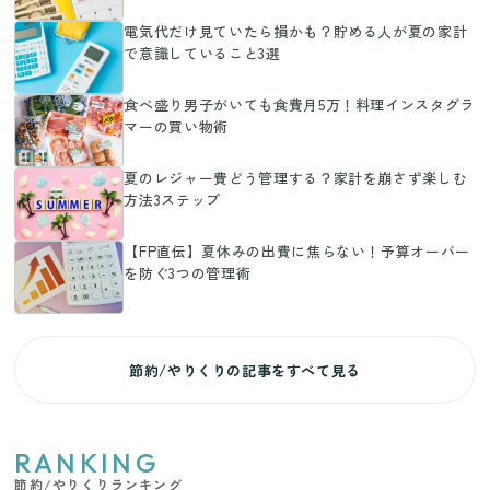
電気代だけ見ていたら損かも？貯める人が夏の家計
で意識していること3選
食べ盛り男子がいても食費月5万！料理インスタグラ
マーの買い物術
夏のレジャー費どう管理する？家計を崩さず楽しむ
方法3ステップ
【FP直伝】夏休みの出費に焦らない！予算オーバー
を防ぐ3つの管理術
節約/やりくりの記事をすべて見る
RANKING
節約/やりくりランキング