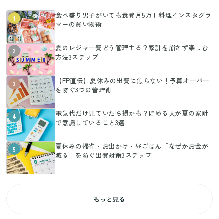
食べ盛り男子がいても食費月5万！料理インスタグラ
1
マーの買い物術
夏のレジャー費どう管理する？家計を崩さず楽しむ
2
方法3ステップ
【FP直伝】夏休みの出費に焦らない！予算オーバー
3
を防ぐ3つの管理術
電気代だけ見ていたら損かも？貯める人が夏の家計
4
で意識していること3選
夏休みの帰省・お出かけ・昼ごはん「なぜかお金が
5
減る」を防ぐ出費対策3ステップ
もっと見る