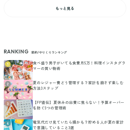
もっと見る
RANKING
節約/やりくりランキング
食べ盛り男子がいても食費月5万！料理インスタグラ
1
マーの買い物術
夏のレジャー費どう管理する？家計を崩さず楽しむ
2
方法3ステップ
【FP直伝】夏休みの出費に焦らない！予算オーバー
3
を防ぐ3つの管理術
電気代だけ見ていたら損かも？貯める人が夏の家計
4
で意識していること3選