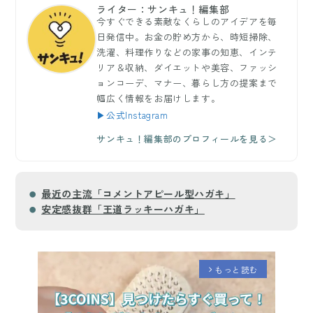
ライター：サンキュ！編集部
今すぐできる素敵なくらしのアイデアを毎
日発信中。お金の貯め方から、時短掃除、
洗濯、料理作りなどの家事の知恵、インテ
リア＆収納、ダイエットや美容、ファッシ
ョンコーデ、マナー、暮らし方の提案まで
幅広く情報をお届けします。
▶公式Instagram
サンキュ！編集部のプロフィールを見る＞
最近の主流「コメントアピール型ハガキ」
安定感抜群「王道ラッキーハガキ」
もっと読む
arrow_forward_ios