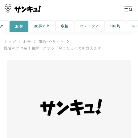
グ
家事テク
収納
ビューティ
100均
ス
お金
トップ
お金
節約/やりくり
懸賞のプロ発！絶対トクする「今当たるハガキ教えます！」