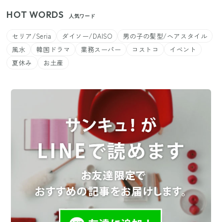
HOT WORDS
人気ワード
セリア/Seria
ダイソー/DAISO
男の子の髪型/ヘアスタイル
風水
韓国ドラマ
業務スーパー
コストコ
イベント
夏休み
お土産