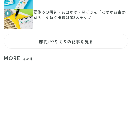
夏休みの帰省・お出かけ・昼ごはん「なぜかお金が
5
減る」を防ぐ出費対策3ステップ
節約/やりくりの記事を見る
MORE
その他
【セリア】「考えた人天才！」使いやすさの工夫が
すごい大人気グッズ
いまが旬の「みょうが」を買ったらやらなきゃ損！
プロが教えるみょうがの1番おいしい食べ方
【2026年夏】日本橋限定の手土産5選！老舗から新ブ
ランドまで