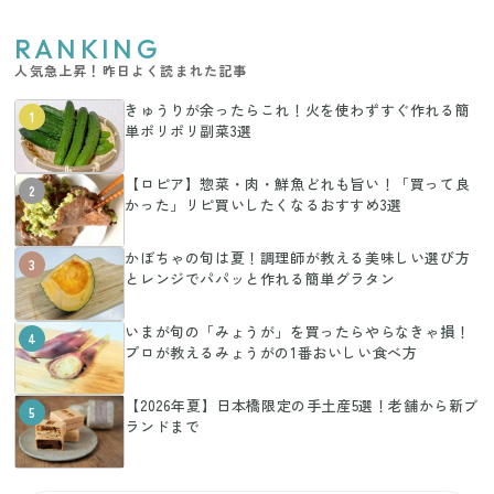
RANKING
人気急上昇！昨日よく読まれた記事
きゅうりが余ったらこれ！火を使わずすぐ作れる簡
1
単ポリポリ副菜3選
【ロピア】惣菜・肉・鮮魚どれも旨い！「買って良
2
かった」リピ買いしたくなるおすすめ3選
かぼちゃの旬は夏！調理師が教える美味しい選び方
3
とレンジでパパッと作れる簡単グラタン
いまが旬の「みょうが」を買ったらやらなきゃ損！
4
プロが教えるみょうがの1番おいしい食べ方
【2026年夏】日本橋限定の手土産5選！老舗から新ブ
5
ランドまで