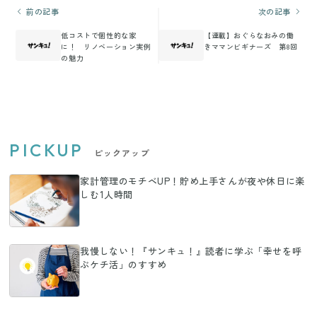
前の記事
次の記事
低コストで個性的な家
【連載】おぐらなおみの働
に！ リノベーション実例
きママンビギナーズ 第8回
の魅力
PICKUP
ピックアップ
家計管理のモチベUP！貯め上手さんが夜や休日に楽
しむ1人時間
我慢しない！『サンキュ！』読者に学ぶ「幸せを呼
ぶケチ活」のすすめ