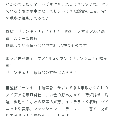
いかがでしたか？ ハガキ作り、楽しそうですよね。やっ
ているうちに夢中になってしまいそうな懸賞の世界、今年
の秋冬は挑戦してみて♪
参照：『サンキュ！』１０月号「絶対トクするグルメ懸
賞」より一部抜粋
掲載している情報は2017年8月現在のものです
取材／神坐陽子 文／S井ロシアン（『サンキュ！』編集
部）
『サンキュ！』最新号の詳細は
こちら
！
■監修／サンキュ！編集部…今すぐできる素敵なくらしの
アイデアを毎日発信中。お金の貯め方から、時短掃除、洗
濯、料理作りなどの家事の知恵、インテリア＆収納、ダイ
エットや美容、ファッションコーデ、マナー、暮らし方の
提案まで幅広く情報をお届けします。